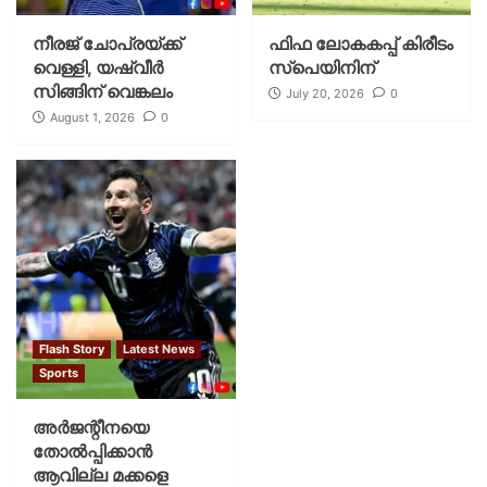
നീരജ് ചോപ്രയ്ക്ക്
ഫിഫ ലോകകപ്പ് കിരീടം
വെള്ളി, യഷ്‌വീര്‍
സ്പെയിനിന്
സിങ്ങിന് വെങ്കലം
July 20, 2026
0
August 1, 2026
0
Flash Story
Latest News
Sports
അര്‍ജന്റീനയെ
തോല്‍പ്പിക്കാന്‍
ആവില്ല മക്കളെ