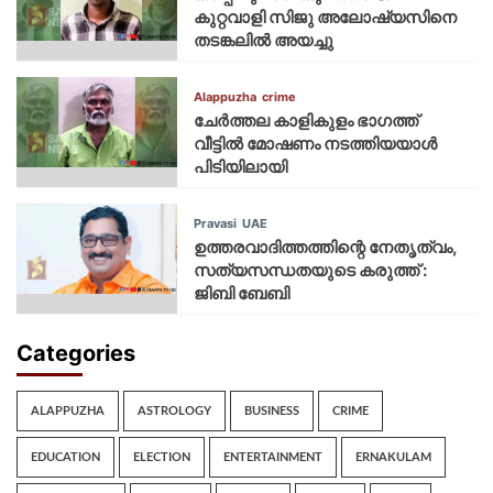
കുറ്റവാളി സിജു അലോഷ്യസിനെ
തടങ്കലിൽ അയച്ചു
Alappuzha
crime
ചേർത്തല കാളികുളം ഭാഗത്ത്
വീട്ടിൽ മോഷണം നടത്തിയയാൾ
പിടിയിലായി
Pravasi
UAE
ഉത്തരവാദിത്തത്തിന്റെ നേതൃത്വം,
സത്യസന്ധതയുടെ കരുത്ത് :
ജിബി ബേബി
Categories
ALAPPUZHA
ASTROLOGY
BUSINESS
CRIME
EDUCATION
ELECTION
ENTERTAINMENT
ERNAKULAM