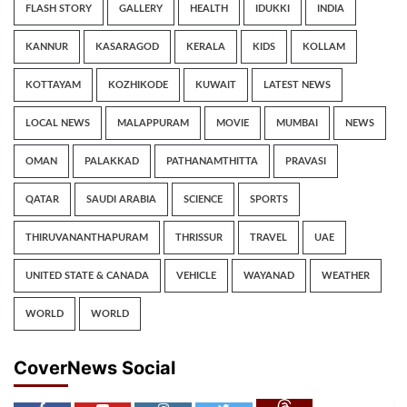
FLASH STORY
GALLERY
HEALTH
IDUKKI
INDIA
KANNUR
KASARAGOD
KERALA
KIDS
KOLLAM
KOTTAYAM
KOZHIKODE
KUWAIT
LATEST NEWS
LOCAL NEWS
MALAPPURAM
MOVIE
MUMBAI
NEWS
OMAN
PALAKKAD
PATHANAMTHITTA
PRAVASI
QATAR
SAUDI ARABIA
SCIENCE
SPORTS
THIRUVANANTHAPURAM
THRISSUR
TRAVEL
UAE
UNITED STATE & CANADA
VEHICLE
WAYANAD
WEATHER
WORLD
WORLD
CoverNews Social