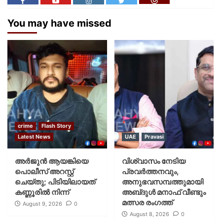
You may have missed
crime
Flash Story
Latest News
UAE
Pravasi
അർജുൻ ആയങ്കിയെ
വിശ്വാസം നേടിയ
പൊലീസ് അറസ്റ്റ്
പ്രവർത്തനവും,
ചെയ്‌തു; പിടിയിലായത്
അനുഭവസമ്പത്തുമായി
കണ്ണൂരിൽ നിന്ന്
അബ്‌ദുൾ മനാഫ് വീണ്ടും
മത്സര രംഗത്ത്
August 9, 2026
0
August 8, 2026
0