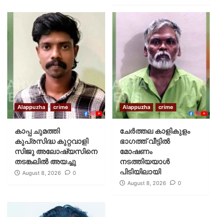
Alappuzha
crime
Alappuzha
crime
കാപ്പ ചുമത്തി
ചേർത്തല കാളികുളം
കുപ്രസിദ്ധ കുറ്റവാളി
ഭാഗത്ത് വീട്ടിൽ
സിജു അലോഷ്യസിനെ
മോഷണം
തടങ്കലിൽ അയച്ചു
നടത്തിയയാൾ
പിടിയിലായി
August 8, 2026
0
August 8, 2026
0