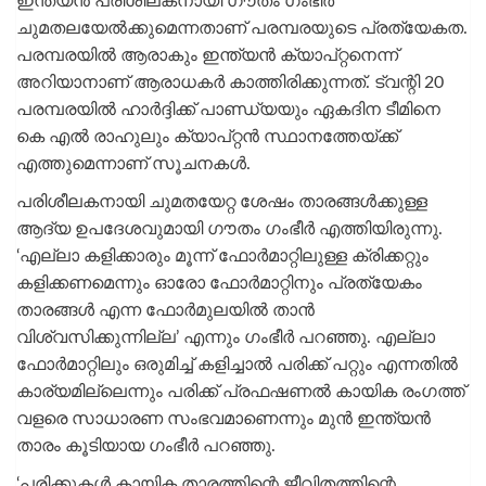
ഇന്ത്യൻ പരിശീലകനായി ​ഗൗതം ​ഗംഭീർ
ചുമതലയേൽക്കുമെന്നതാണ് പരമ്പരയുടെ പ്രത്യേകത.
പരമ്പരയിൽ ആരാകും ഇന്ത്യൻ ക്യാപ്റ്റനെന്ന്
അറിയാനാണ് ആരാധകർ കാത്തിരിക്കുന്നത്. ട്വന്റി 20
പരമ്പരയിൽ ഹാർദ്ദിക്ക് പാണ്ഡ്യയും ഏകദിന ടീമിനെ
കെ എൽ രാഹുലും ക്യാപ്റ്റൻ സ്ഥാനത്തേയ്‌ക്ക്
എത്തുമെന്നാണ് സൂചനകൾ.
പരിശീലകനായി ചുമതയേറ്റ ശേഷം താരങ്ങൾക്കുള്ള
ആദ്യ ഉപദേശവുമായി ഗൗതം ഗംഭീർ എത്തിയിരുന്നു.
‘എല്ലാ കളിക്കാരും മൂന്ന് ഫോർമാറ്റിലുള്ള ക്രിക്കറ്റും
കളിക്കണമെന്നും ഓരോ ഫോർമാറ്റിനും പ്രത്യേകം
താരങ്ങൾ എന്ന ഫോർമുലയിൽ താൻ
വിശ്വസിക്കുന്നില്ല’ എന്നും ഗംഭീർ പറഞ്ഞു. എല്ലാ
ഫോർമാറ്റിലും ഒരുമിച്ച് കളിച്ചാൽ പരിക്ക് പറ്റും എന്നതിൽ
കാര്യമില്ലെന്നും പരിക്ക് പ്രഫഷണൽ കായിക രംഗത്ത്
വളരെ സാധാരണ സംഭവമാണെന്നും മുൻ ഇന്ത്യൻ
താരം കൂടിയായ ഗംഭീർ പറഞ്ഞു.
‘പരിക്കുകൾ കായിക താരത്തിന്റെ ജീവിതത്തിന്റെ