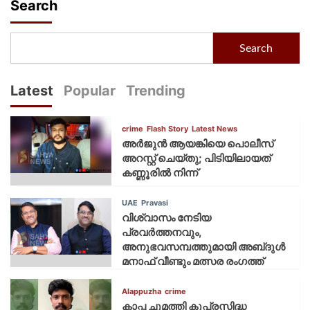
Search
Search
Latest
Popular
Trending
crime
Flash Story
Latest News
അർജുൻ ആയങ്കിയെ പൊലീസ്
അറസ്റ്റ് ചെയ്‌തു; പിടിയിലായത്
കണ്ണൂരിൽ നിന്ന്
UAE
Pravasi
വിശ്വാസം നേടിയ
പ്രവർത്തനവും,
അനുഭവസമ്പത്തുമായി അബ്‌ദുൾ
മനാഫ് വീണ്ടും മത്സര രംഗത്ത്
Alappuzha
crime
കാപ്പ ചുമത്തി കുപ്രസിദ്ധ