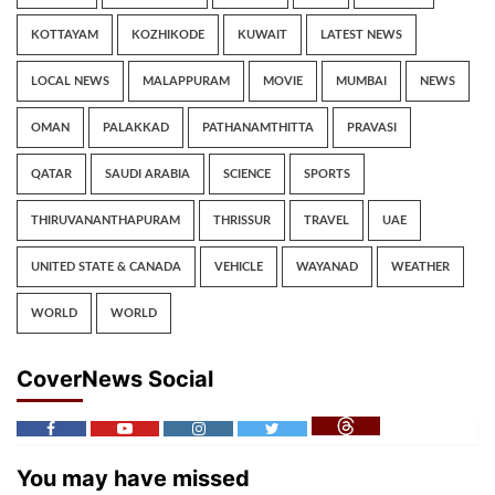
KOTTAYAM
KOZHIKODE
KUWAIT
LATEST NEWS
LOCAL NEWS
MALAPPURAM
MOVIE
MUMBAI
NEWS
OMAN
PALAKKAD
PATHANAMTHITTA
PRAVASI
QATAR
SAUDI ARABIA
SCIENCE
SPORTS
THIRUVANANTHAPURAM
THRISSUR
TRAVEL
UAE
UNITED STATE & CANADA
VEHICLE
WAYANAD
WEATHER
WORLD
WORLD
CoverNews Social
You may have missed