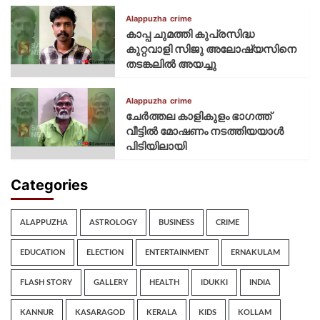
Alappuzha
crime
കാപ്പ ചുമത്തി കുപ്രസിദ്ധ
കുറ്റവാളി സിജു അലോഷ്യസിനെ
തടങ്കലിൽ അയച്ചു
Alappuzha
crime
ചേർത്തല കാളികുളം ഭാഗത്ത്
വീട്ടിൽ മോഷണം നടത്തിയയാൾ
പിടിയിലായി
Categories
ALAPPUZHA
ASTROLOGY
BUSINESS
CRIME
EDUCATION
ELECTION
ENTERTAINMENT
ERNAKULAM
FLASH STORY
GALLERY
HEALTH
IDUKKI
INDIA
KANNUR
KASARAGOD
KERALA
KIDS
KOLLAM