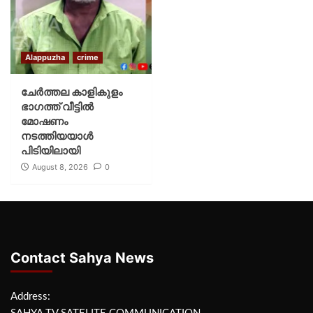
Alappuzha
crime
ചേർത്തല കാളികുളം
ഭാഗത്ത് വീട്ടിൽ
മോഷണം
നടത്തിയയാൾ
പിടിയിലായി
August 8, 2026
0
Contact Sahya News
Address: