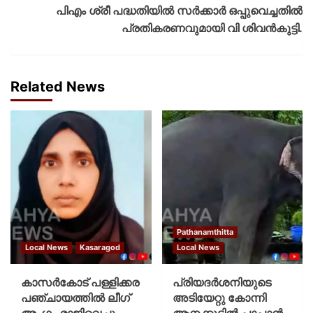
പിഎം ശ്രീ പദ്ധതിയിൽ സർക്കാർ ഒപ്പുവെച്ചതിൽ
പ്രതികരണവുമായി വി ശിവൻകുട്ടി.
Related News
Pathanamthitta
Local News
Kasaragod
Local News
കാസര്‍കോട് പള്ളിക്കര
പ്രിയദര്‍ശനിയുടെ
പഞ്ചായത്തില്‍ ലീഗ്
അടിയേറ്റു കോന്നി
അംഗം രാജിവെച്ചു
ആനക്കൂട്ടില്‍ പാപ്പാൻ