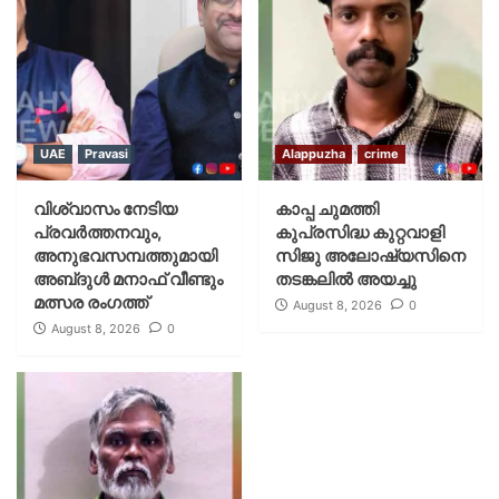
UAE
Pravasi
Alappuzha
crime
വിശ്വാസം നേടിയ
കാപ്പ ചുമത്തി
പ്രവർത്തനവും,
കുപ്രസിദ്ധ കുറ്റവാളി
അനുഭവസമ്പത്തുമായി
സിജു അലോഷ്യസിനെ
അബ്‌ദുൾ മനാഫ് വീണ്ടും
തടങ്കലിൽ അയച്ചു
മത്സര രംഗത്ത്
August 8, 2026
0
August 8, 2026
0