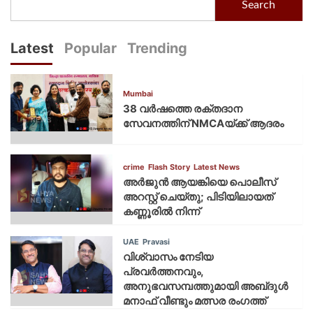
Search
Latest
Popular
Trending
Mumbai
38 വർഷത്തെ രക്തദാന
സേവനത്തിന് NMCAയ്ക്ക് ആദരം
crime
Flash Story
Latest News
അർജുൻ ആയങ്കിയെ പൊലീസ്
അറസ്റ്റ് ചെയ്‌തു; പിടിയിലായത്
കണ്ണൂരിൽ നിന്ന്
UAE
Pravasi
വിശ്വാസം നേടിയ
പ്രവർത്തനവും,
അനുഭവസമ്പത്തുമായി അബ്‌ദുൾ
മനാഫ് വീണ്ടും മത്സര രംഗത്ത്