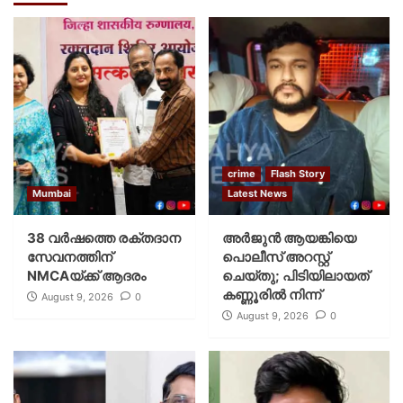
crime
Flash Story
Mumbai
Latest News
38 വർഷത്തെ രക്തദാന
അർജുൻ ആയങ്കിയെ
സേവനത്തിന്
പൊലീസ് അറസ്റ്റ്
NMCAയ്ക്ക് ആദരം
ചെയ്‌തു; പിടിയിലായത്
കണ്ണൂരിൽ നിന്ന്
August 9, 2026
0
August 9, 2026
0