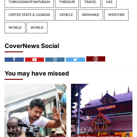
THIRUVANANTHAPURAM
THRISSUR
TRAVEL
UAE
UNITED STATE & CANADA
VEHICLE
WAYANAD
WEATHER
WORLD
WORLD
CoverNews Social
You may have missed
Flash Story
Local News