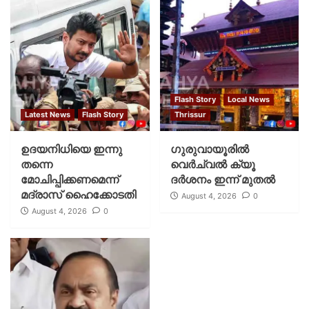
Flash Story
Local News
Latest News
Flash Story
Thrissur
ഉദയനിധിയെ ഇന്നു
ഗുരുവായൂരില്‍
തന്നെ
വെര്‍ച്വല്‍ ക്യൂ
മോചിപ്പിക്കണമെന്ന്
ദര്‍ശനം ഇന്ന് മുതല്‍
മദ്രാസ് ഹൈക്കോടതി
August 4, 2026
0
August 4, 2026
0