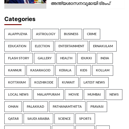
അന്ത്യശാസനവുമായി ട്രംപ്
Categories
ALAPPUZHA
ASTROLOGY
BUSINESS
CRIME
EDUCATION
ELECTION
ENTERTAINMENT
ERNAKULAM
FLASH STORY
GALLERY
HEALTH
IDUKKI
INDIA
KANNUR
KASARAGOD
KERALA
KIDS
KOLLAM
KOTTAYAM
KOZHIKODE
KUWAIT
LATEST NEWS
LOCAL NEWS
MALAPPURAM
MOVIE
MUMBAI
NEWS
OMAN
PALAKKAD
PATHANAMTHITTA
PRAVASI
QATAR
SAUDI ARABIA
SCIENCE
SPORTS