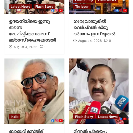
Latest News
Flash Story
Thrissur
ഉദയനിധിയെ ഇന്നു
ഗുരുവായൂരില്‍
തന്നെ
വെര്‍ച്വല്‍ ക്യൂ
മോചിപ്പിക്കണമെന്ന്
ദര്‍ശനം ഇന്ന് മുതല്‍
മദ്രാസ് ഹൈക്കോടതി
August 4, 2026
0
August 4, 2026
0
India
Flash Story
Latest News
ബാബറി മസ്ജിദ്
മിന്നല്‍ പ്രളയം :