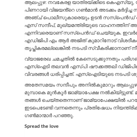
ആലപ്പുഴ: നവകേരള യാത്രയ്ക്കിടെ കെഎസ്‌യു, യ
പിണറായി വിജയൻ്റെ ഗൺമാൻ അടക്കം മർദ്ദിച്ച
അഞ്ച് പൊലീസുകാരെയും ഉടൻ സസ്പെൻഡ് ചെയ്യു
എസ് സന്ദീപ്, മുഖ്യമന്ത്രിയുടെ വാഹനത്തിന
എന്നിവരെയാണ് സസ്‌പെന്‍ഡ് ചെയ്യുക. ഇവര്‍ക്ക
എഡിജിപി എം ആര്‍ അജിത് കുമാറിനോട് വിശദീകരണ
തൃപ്തികരമല്ലെങ്കില്‍ നടപടി സ്വീകരിക്കാനാണ് നീക
വ്യാജരേഖ ചമച്ചതില്‍ കേസെടുക്കുന്നതും പരിഗണനയി
എസ്‌ഐടി തലവന്‍ എസ്പി ഷൗക്കത്തലി ഡിജിപിയെ ധര
വിവരങ്ങള്‍ ധരിപ്പിച്ചത്. എസ്‌ഐടിയുടെ നടപടി ശുപാ
അതേസമയം സന്ദീപും അനില്‍കുമാറും ആലപ്പുഴ പ്
മുമ്പാകെ മുന്‍കൂര്‍ ജാമ്യാപേക്ഷ നല്‍കിയിട്ടുണ്
തങ്ങള്‍ ചെയ്തതെന്നാണ് ജാമ്യാപേക്ഷയില്‍ പറ
ഇടപെടേണ്ടി വന്നതെന്നും പ്രതിഷേധം നിയന്ത്രിക
ഗണ്‍മാന്മാര്‍ പറഞ്ഞു.
Spread the love