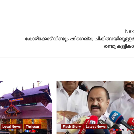
Nex
കോഴിക്കോട് വീണ്ടും ഷിഗെല്ല, ചികിത്സയിലുള്ളത
രണ്ടു കുട്ടികള്
Local News
Thrissur
Flash Story
Latest News