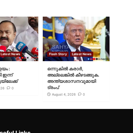
Latest News
Flash Story
Latest News
ളയം :
ഒന്നുകില്‍ കരാര്‍,
ി ഇന്ന്
അല്ലെങ്കില്‍ കീഴടങ്ങുക.
യിലേക്ക്
അന്ത്യശാസനവുമായി
ട്രംപ്
026
0
August 4, 2026
0
seful Links