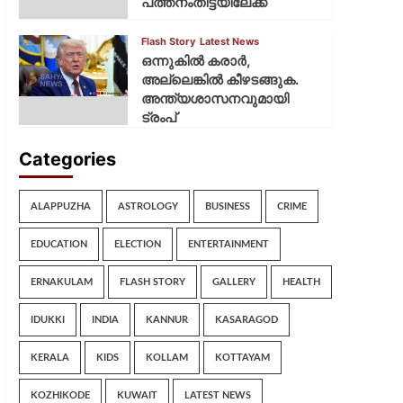
പത്തനംതിട്ടയിലേക്ക്
Flash Story
Latest News
ഒന്നുകില്‍ കരാര്‍,
അല്ലെങ്കില്‍ കീഴടങ്ങുക.
അന്ത്യശാസനവുമായി
ട്രംപ്
Categories
ALAPPUZHA
ASTROLOGY
BUSINESS
CRIME
EDUCATION
ELECTION
ENTERTAINMENT
ERNAKULAM
FLASH STORY
GALLERY
HEALTH
IDUKKI
INDIA
KANNUR
KASARAGOD
KERALA
KIDS
KOLLAM
KOTTAYAM
KOZHIKODE
KUWAIT
LATEST NEWS