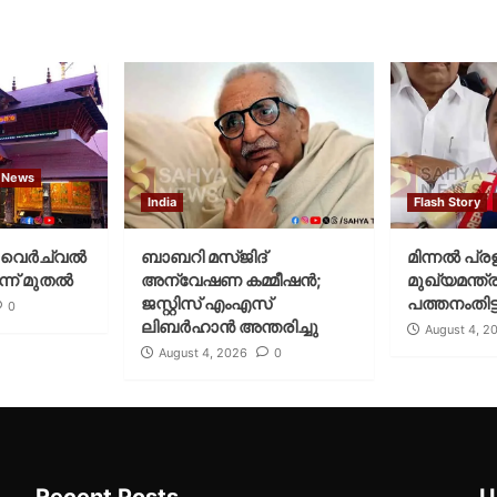
 News
India
Flash Story
വെര്‍ച്വല്‍
ബാബറി മസ്ജിദ്
മിന്നല്‍ പ്ര
്ന് മുതല്‍
അന്വേഷണ കമ്മീഷന്‍;
മുഖ്യമന്ത്ര
ജസ്റ്റിസ് എംഎസ്
പത്തനംതിട്ട
0
ലിബര്‍ഹാന്‍ അന്തരിച്ചു
August 4, 2
August 4, 2026
0
Recent Posts
U