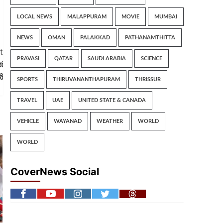
LOCAL NEWS
MALAPPURAM
MOVIE
MUMBAI
NEWS
OMAN
PALAKKAD
PATHANAMTHITTA
t
PRAVASI
QATAR
SAUDI ARABIA
SCIENCE
്
‍
SPORTS
THIRUVANANTHAPURAM
THRISSUR
TRAVEL
UAE
UNITED STATE & CANADA
VEHICLE
WAYANAD
WEATHER
WORLD
WORLD
CoverNews Social