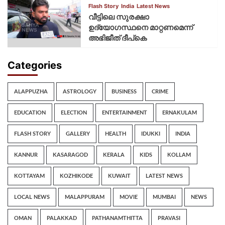
Flash Story
India
Latest News
വീട്ടിലെ സുരക്ഷാ
ഉദ്യോഗസ്ഥനെ മാറ്റണമെന്ന്
അഭിജീത് ദീപ്‌കെ
Categories
ALAPPUZHA
ASTROLOGY
BUSINESS
CRIME
EDUCATION
ELECTION
ENTERTAINMENT
ERNAKULAM
FLASH STORY
GALLERY
HEALTH
IDUKKI
INDIA
KANNUR
KASARAGOD
KERALA
KIDS
KOLLAM
KOTTAYAM
KOZHIKODE
KUWAIT
LATEST NEWS
LOCAL NEWS
MALAPPURAM
MOVIE
MUMBAI
NEWS
OMAN
PALAKKAD
PATHANAMTHITTA
PRAVASI