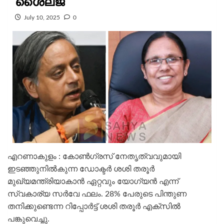
ശൈലജ
July 10, 2025
0
എറണാകുളം : കോൺഗ്രസ് നേതൃത്വവുമായി
ഇടഞ്ഞുനിൽകുന്ന ഡോക്ടർ ശശി തരൂർ
മുഖ്യമന്ത്രിയാകാൻ ഏറ്റവും യോഗ്യൻ എന്ന്
സ്വകാര്യ സർവേ ഫലം. 28% പേരുടെ പിന്തുണ
തനിക്കുണ്ടെന്ന റിപ്പോർട്ട് ശശി തരൂർ എക്സിൽ
പങ്കുവെച്ചു.