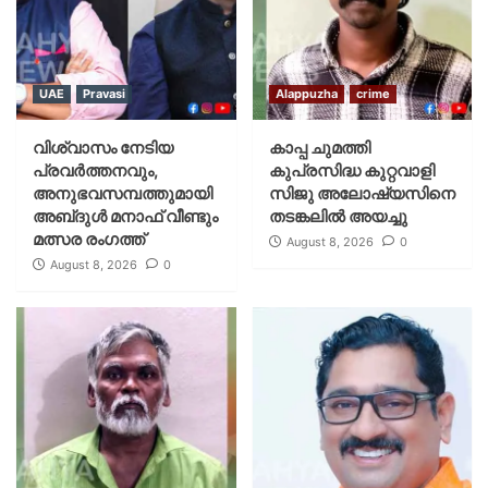
UAE
Pravasi
Alappuzha
crime
വിശ്വാസം നേടിയ
കാപ്പ ചുമത്തി
പ്രവർത്തനവും,
കുപ്രസിദ്ധ കുറ്റവാളി
അനുഭവസമ്പത്തുമായി
സിജു അലോഷ്യസിനെ
അബ്‌ദുൾ മനാഫ് വീണ്ടും
തടങ്കലിൽ അയച്ചു
മത്സര രംഗത്ത്
August 8, 2026
0
August 8, 2026
0