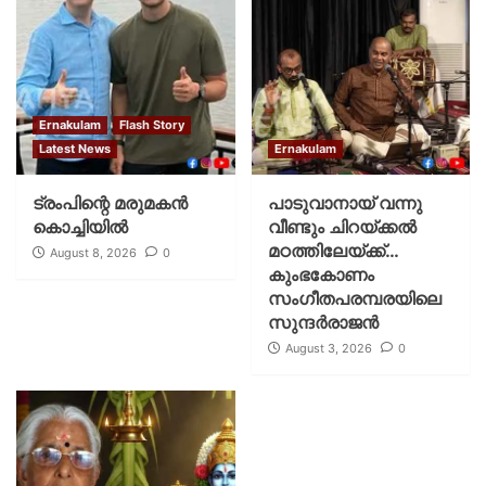
Ernakulam
Flash Story
Latest News
Ernakulam
ട്രംപിന്റെ മരുമകന്‍
പാടുവാനായ് വന്നു
കൊച്ചിയില്‍
വീണ്ടും ചിറയ്ക്കൽ
മഠത്തിലേയ്ക്ക്…
August 8, 2026
0
കുംഭകോണം
സംഗീതപരമ്പരയിലെ
സുന്ദർരാജൻ
August 3, 2026
0