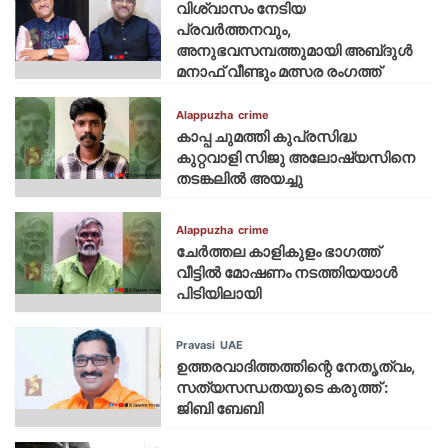
വിശ്വാസം നേടിയ
പ്രവർത്തനവും,
അനുഭവസമ്പത്തുമായി അബ്‌ദുൾ
മനാഫ് വീണ്ടും മത്സര രംഗത്ത്
Alappuzha
crime
കാപ്പ ചുമത്തി കുപ്രസിദ്ധ
കുറ്റവാളി സിജു അലോഷ്യസിനെ
തടങ്കലിൽ അയച്ചു
Alappuzha
crime
ചേർത്തല കാളികുളം ഭാഗത്ത്
വീട്ടിൽ മോഷണം നടത്തിയയാൾ
പിടിയിലായി
Pravasi
UAE
ഉത്തരവാദിത്തത്തിന്റെ നേതൃത്വം,
സത്യസന്ധതയുടെ കരുത്ത് :
ജിബി ബേബി