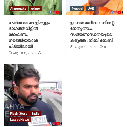
Alappuzha
crime
Pravasi
UAE
ചേർത്തല കാളികുളം
ഉത്തരവാദിത്തത്തിന്റെ
ഭാഗത്ത് വീട്ടിൽ
നേതൃത്വം,
മോഷണം
സത്യസന്ധതയുടെ
നടത്തിയയാൾ
കരുത്ത് : ജിബി ബേബി
പിടിയിലായി
August 8, 2026
0
August 8, 2026
0
Flash Story
India
Latest News