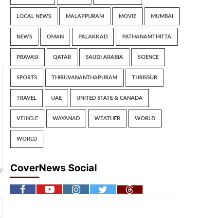
LOCAL NEWS
MALAPPURAM
MOVIE
MUMBAI
NEWS
OMAN
PALAKKAD
PATHANAMTHITTA
PRAVASI
QATAR
SAUDI ARABIA
SCIENCE
SPORTS
THIRUVANANTHAPURAM
THRISSUR
TRAVEL
UAE
UNITED STATE & CANADA
VEHICLE
WAYANAD
WEATHER
WORLD
WORLD
CoverNews Social