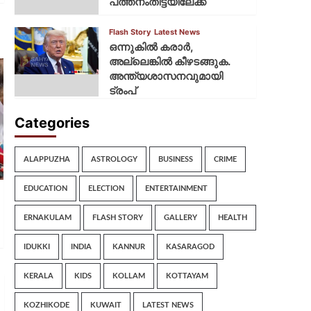
പത്തനംതിട്ടയിലേക്ക്
Flash Story
Latest News
ഒന്നുകില്‍ കരാര്‍,
അല്ലെങ്കില്‍ കീഴടങ്ങുക.
അന്ത്യശാസനവുമായി
ട്രംപ്
Categories
ALAPPUZHA
ASTROLOGY
BUSINESS
CRIME
EDUCATION
ELECTION
ENTERTAINMENT
ERNAKULAM
FLASH STORY
GALLERY
HEALTH
IDUKKI
INDIA
KANNUR
KASARAGOD
KERALA
KIDS
KOLLAM
KOTTAYAM
KOZHIKODE
KUWAIT
LATEST NEWS