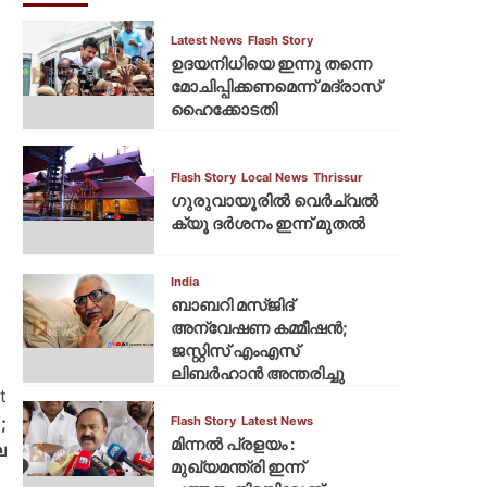
Latest News
Flash Story
ഉദയനിധിയെ ഇന്നു തന്നെ
മോചിപ്പിക്കണമെന്ന് മദ്രാസ്
ഹൈക്കോടതി
Flash Story
Local News
Thrissur
ഗുരുവായൂരില്‍ വെര്‍ച്വല്‍
ക്യൂ ദര്‍ശനം ഇന്ന് മുതല്‍
India
ബാബറി മസ്ജിദ്
അന്വേഷണ കമ്മീഷന്‍;
ജസ്റ്റിസ് എംഎസ്
ലിബര്‍ഹാന്‍ അന്തരിച്ചു
t
;
Flash Story
Latest News
മിന്നല്‍ പ്രളയം :
ല
മുഖ്യമന്ത്രി ഇന്ന്