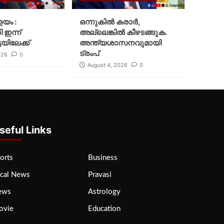
ളയം :
ഒന്നുകില്‍ കരാര്‍,
ി ഇന്ന്
അല്ലെങ്കില്‍ കീഴടങ്ങുക.
യിലേക്ക്
അന്ത്യശാസനവുമായി
ട്രംപ്
026
0
August 4, 2026
0
seful Links
orts
Business
cal News
Pravasi
ews
Astrology
ovie
Education