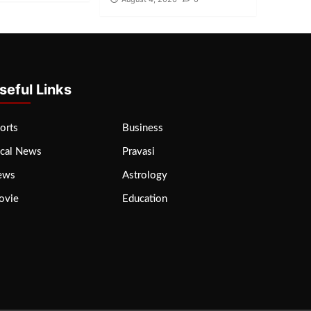
seful Links
orts
Business
cal News
Pravasi
ews
Astrology
ovie
Education