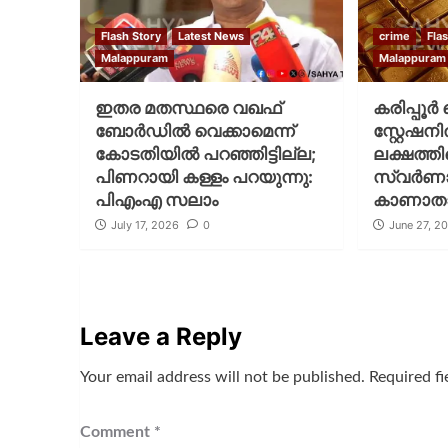
Flash Story
Latest News
crime
Fla
Malappuram
Malappuram
ഇതര മതസ്ഥരെ വഖഫ്
കരിപ്പൂര
ബോര്‍ഡില്‍ വെക്കാമെന്ന്
സ്റ്റേഷനില
കോടതിയില്‍ പറഞ്ഞിട്ടില്ല;
ലക്ഷത്തി
പിണറായി കള്ളം പറയുന്നു:
സ്വര്‍ണ
പിഎംഎ സലാം
കാണാത
July 17, 2026
0
June 27, 2
Leave a Reply
Your email address will not be published.
Required f
Comment
*