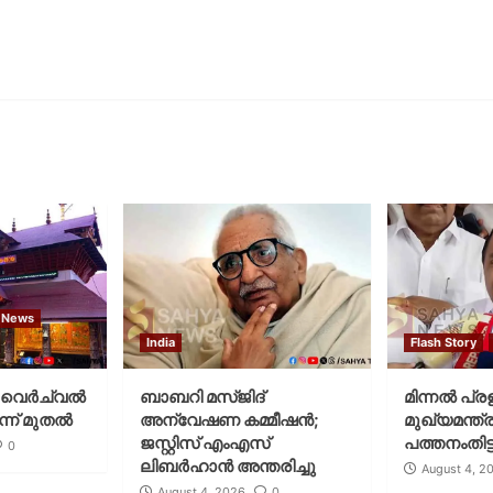
 News
India
Flash Story
വെര്‍ച്വല്‍
ബാബറി മസ്ജിദ്
മിന്നല്‍ പ്ര
്ന് മുതല്‍
അന്വേഷണ കമ്മീഷന്‍;
മുഖ്യമന്ത്ര
ജസ്റ്റിസ് എംഎസ്
പത്തനംതിട്ട
0
ലിബര്‍ഹാന്‍ അന്തരിച്ചു
August 4, 2
August 4, 2026
0