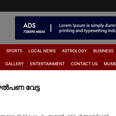
SPORTS
LOCAL NEWS
ASTROLOGY
BUSINESS
GALLERY
ENTERTAINMENT
CONTACT US
MUMB
ുഴൽപണ വേട്ട