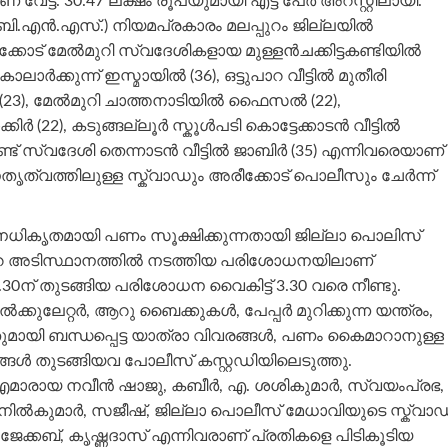
േട്ട. 30.47 ലക്ഷം രൂപയുമായി എട്ട് പേർ അറസ്റ്റിലായി.
എൻ.എസ്.) നിയമപ്രകാരം മലപ്പുറം ജില്ലയിൽ
്കോട് മേൽമുറി സ്വദേശികളായ മുള്ളൻചക്കിട്ടകണ്ടിയിൽ
ോലാർക്കുന്ന് ഇസ്മായിൽ (36), ഒട്ടുപാറ വീട്ടിൽ മുതീരി
് (23), മേൽമുറി ചാത്തനാടിയിൽ ഫൈസൽ (22),
കിർ (22), കടുങ്ങല്ലൂർ സ്കൂൾപടി കൊട്ടേക്കാടൻ വീട്ടിൽ
്ട് സ്വദേശി തെന്നാടൻ വീട്ടിൽ ജാബിർ (35) എന്നിവരെയാണ്
ത്വത്തിലുള്ള സ്ക്വാഡും അരീക്കോട് പൊലീസും ചേർന്ന്
 അനധികൃതമായി പണം സൂക്ഷിക്കുന്നതായി ജില്ലാ പൊലിസ്
ിൻ്റെ അടിസ്ഥാനത്തിൽ നടത്തിയ പരിശോധനയിലാണ്
0ന് തുടങ്ങിയ പരിശോധന വൈകിട്ട് 3.30 വരെ നീണ്ടു.
ൽക്കുലേറ്റർ, ആറു ബൈക്കുകൾ, പേപ്പർ മുറിക്കുന്ന യന്ത്രം,
ി ബന്ധപ്പെട്ട യാത്രാ വിവരങ്ങൾ, പണം കൈമാറാനുള്ള
്ങൾ തുടങ്ങിയവ പോലീസ് കസ്റ്റഡിയിലെടുത്തു.
മാരായ നവീൻ ഷാജു, കബീർ, എ. ശശികുമാർ, സ്വയംപ്രഭ,
ൽകുമാർ, സജീഷ്, ജില്ലാ പൊലീസ് മേധാവിയുടെ സ്ക്വാഡ
്കബ്, കൃഷ്ണദാസ് എന്നിവരാണ് പ്രതികളെ പിടികൂടിയ