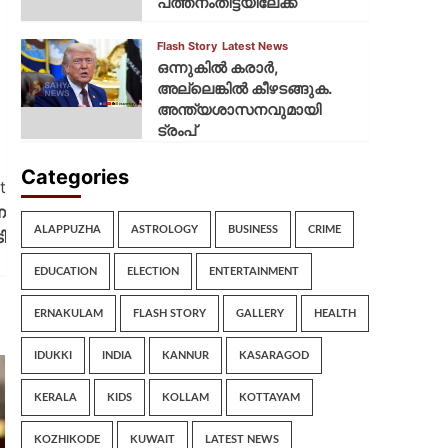
പത്തനംതിട്ടയിലേക്ക്
Flash Story
Latest News
ഒന്നുകില്‍ കരാര്‍,
അല്ലെങ്കില്‍ കീഴടങ്ങുക.
അന്ത്യശാസനവുമായി
ട്രംപ്
Categories
t
െ
ALAPPUZHA
ASTROLOGY
BUSINESS
CRIME
ി
EDUCATION
ELECTION
ENTERTAINMENT
ERNAKULAM
FLASH STORY
GALLERY
HEALTH
IDUKKI
INDIA
KANNUR
KASARAGOD
KERALA
KIDS
KOLLAM
KOTTAYAM
KOZHIKODE
KUWAIT
LATEST NEWS