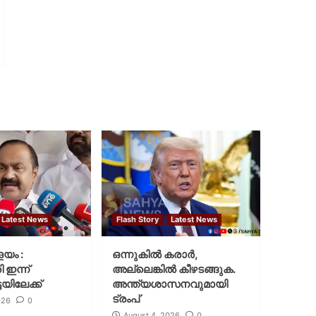
Latest News
Flash Story
Latest News
ളയം :
ഒന്നുകില്‍ കരാര്‍,
ി ഇന്ന്
അല്ലെങ്കില്‍ കീഴടങ്ങുക.
യിലേക്ക്
അന്ത്യശാസനവുമായി
ട്രംപ്
026
0
August 4, 2026
0