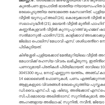
മലപ്പുറം :
അരിക്കോട് കിഴിശ്ശേരിയിൽ വൻ കുഴൽപണ വ
കുഴൽപണ ഇടപാടിൽ ഭാരതീയ ന്യായസംഹിത (ബി.
രേഖപ്പെടുത്തിയ രണ്ടാമത്തെ കേസാണിത്. പുളിയക
വീട്ടിൽ യൂസുഫ് അലി (26), കൊട്ടേക്കാടൻ വീട്ടിൽ ക
സലാഹുദ്ധീൻ (21), മലയൻ വീട്ടിൽ മുതീരി ഫാഹിദ
കണ്ണൻകുളവൻ വീട്ടിൽ കുന്നുപുറത്ത് മുഹമ്മദ് ഷാക്
സൽമാനുൽ ഫാരിസ് (23), കാളിക്കാവ് അടക്കാക്കുണ
ജില്ലാ പൊലിസ് മേധാവി എസ്. ശശിധരൻ്റെ നേതൃ
പിടികൂടിയത്.
കിഴിശ്ശേരി പുളിയക്കോട് മേൽമുറിയിലെ വീട്ടിൽ
മേധാവിക്ക് രഹസ്യ വിവരം ലഭിച്ചിരുന്നു. ഇത
പണവുമായി പ്രതികൾ പിടിയിലായത്. രാവിലെ 10.3
3045300 രൂപ, നോട്ട് എണ്ണുന്ന യന്ത്രം, അഞ്ച് കാ
14 മൊബൈൽ ഫോണുകൾ, പണം എത്തിക്കുന്നതുമായ
ആളുകളുടെ വിവരങ്ങൾ രേഖപ്പെടുത്തിയ പുസ്തകങ
ഡി.വൈ.എസ്.പി. എ. ഷിബു, അരിക്കോട് എസ്.ഐ
സി.പി.ഒമാരായ അഖിൽദാസ്, സുനിൽകുമാർ, അനി
അംഗങ്ങളായ അഭിലാഷ്, സുനിൽ, നവീൻ, ജിയോ ജേക