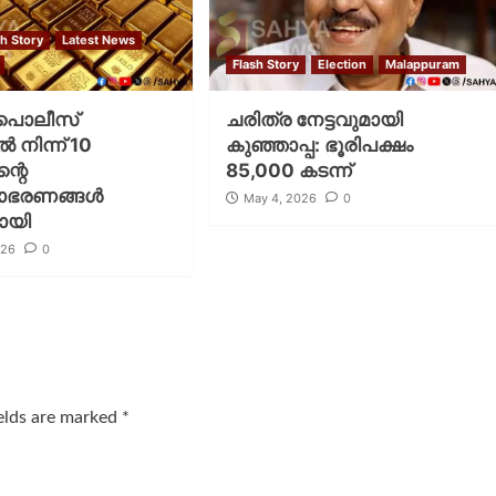
sh Story
Latest News
Flash Story
Election
Malappuram
്‍ പൊലീസ്
ചരിത്ര നേട്ടവുമായി
്‍ നിന്ന് 10
കുഞ്ഞാപ്പ: ഭൂരിപക്ഷം
ന്റെ
85,000 കടന്ന്
ാഭരണങ്ങള്‍
May 4, 2026
0
ായി
026
0
ields are marked
*