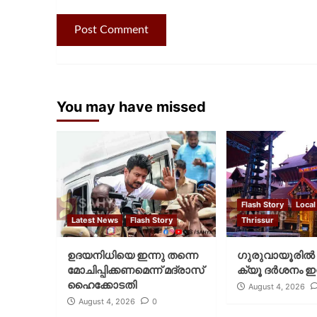
You may have missed
Flash Story
Local
Latest News
Flash Story
Thrissur
ഉദയനിധിയെ ഇന്നു തന്നെ
ഗുരുവായൂരില്‍ 
മോചിപ്പിക്കണമെന്ന് മദ്രാസ്
ക്യൂ ദര്‍ശനം ഇന
ഹൈക്കോടതി
August 4, 2026
August 4, 2026
0