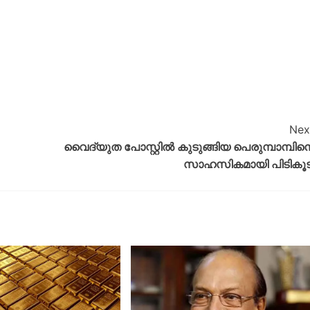
Nex
വൈദ്യുത പോസ്റ്റിൽ കുടുങ്ങിയ പെരുമ്പാമ്പിന
സാഹസികമായി പിടികൂട