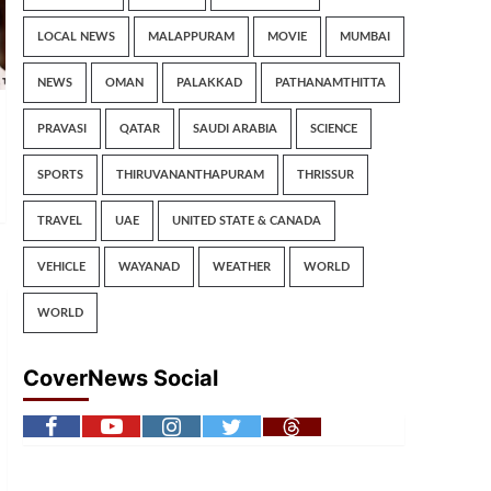
LOCAL NEWS
MALAPPURAM
MOVIE
MUMBAI
NEWS
OMAN
PALAKKAD
PATHANAMTHITTA
PRAVASI
QATAR
SAUDI ARABIA
SCIENCE
SPORTS
THIRUVANANTHAPURAM
THRISSUR
TRAVEL
UAE
UNITED STATE & CANADA
VEHICLE
WAYANAD
WEATHER
WORLD
WORLD
CoverNews Social