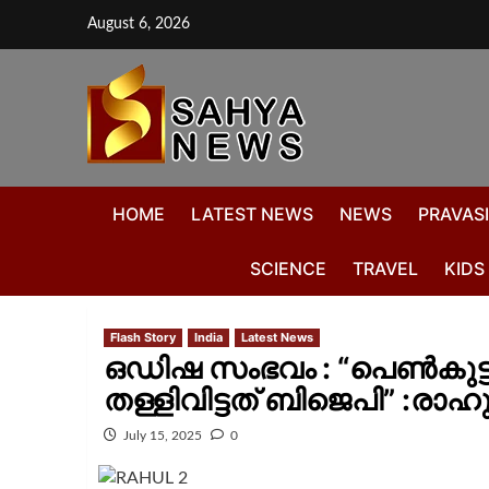
August 6, 2026
HOME
LATEST NEWS
NEWS
PRAVASI
SCIENCE
TRAVEL
KIDS
Flash Story
India
Latest News
ഒഡിഷ സംഭവം : “പെൺകുട്
തള്ളിവിട്ടത് ബിജെപി” :രാഹ
July 15, 2025
0