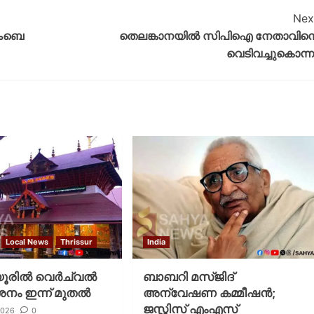
Nex
ോംബെ
തെലങ്കാനയിൽ സിപിഐ നേതാവിന
വെടിവച്ചുകൊന്ന
Local News
Thrissur
India
രില്‍ വെര്‍ച്വല്‍
ബാബറി മസ്ജിദ്
ശനം ഇന്ന് മുതല്‍
അന്വേഷണ കമ്മീഷന്‍;
ജസ്റ്റിസ് എംഎസ്
2026
0