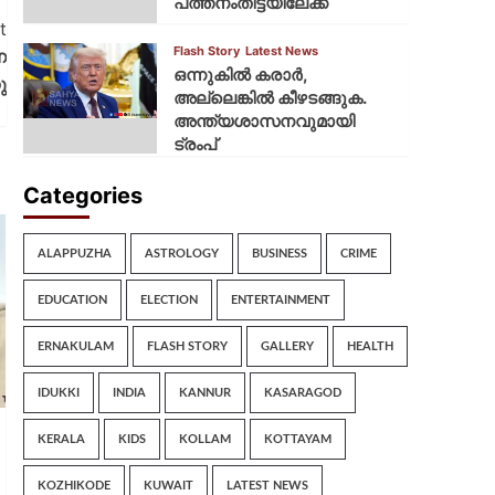
പത്തനംതിട്ടയിലേക്ക്
t
Flash Story
Latest News
െ
ഒന്നുകില്‍ കരാര്‍,
ു
അല്ലെങ്കില്‍ കീഴടങ്ങുക.
അന്ത്യശാസനവുമായി
ട്രംപ്
Categories
ALAPPUZHA
ASTROLOGY
BUSINESS
CRIME
EDUCATION
ELECTION
ENTERTAINMENT
ERNAKULAM
FLASH STORY
GALLERY
HEALTH
IDUKKI
INDIA
KANNUR
KASARAGOD
KERALA
KIDS
KOLLAM
KOTTAYAM
KOZHIKODE
KUWAIT
LATEST NEWS