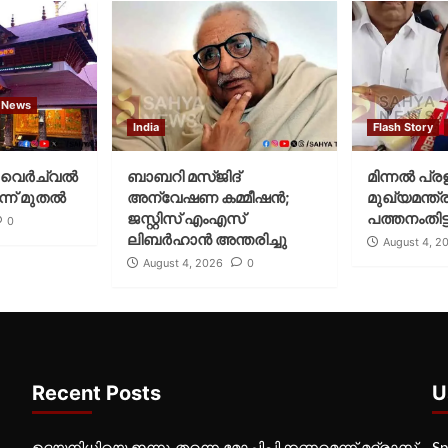
 News
India
Flash Story
വെര്‍ച്വല്‍
ബാബറി മസ്ജിദ്
മിന്നല്‍ പ്ര
്ന് മുതല്‍
അന്വേഷണ കമ്മീഷന്‍;
മുഖ്യമന്ത്ര
ജസ്റ്റിസ് എംഎസ്
പത്തനംതിട്ട
0
ലിബര്‍ഹാന്‍ അന്തരിച്ചു
August 4, 2
August 4, 2026
0
Recent Posts
U