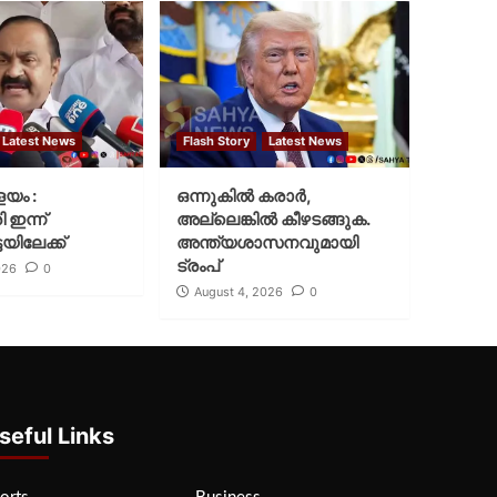
Latest News
Flash Story
Latest News
ളയം :
ഒന്നുകില്‍ കരാര്‍,
ി ഇന്ന്
അല്ലെങ്കില്‍ കീഴടങ്ങുക.
യിലേക്ക്
അന്ത്യശാസനവുമായി
ട്രംപ്
026
0
August 4, 2026
0
seful Links