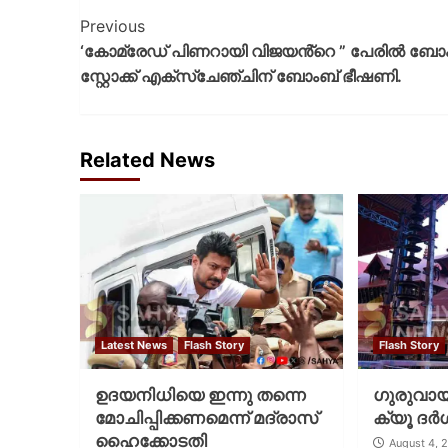
Previous
‘കോമ്രേഡ് പിണറായി വിജയൻ്റെ ” പേരിൽ ബ
സ്റ്റോക്ക് എക്സ്ചേഞ്ചിന് ബോംബ് ഭീഷണി.
Related News
Latest News
Flash Story
Flash Story
ഉദയനിധിയെ ഇന്നു തന്നെ
ഗുരുവായൂ
മോചിപ്പിക്കണമെന്ന് മദ്രാസ്
ക്യൂ ദര്‍
ഹൈക്കോടതി
August 4, 