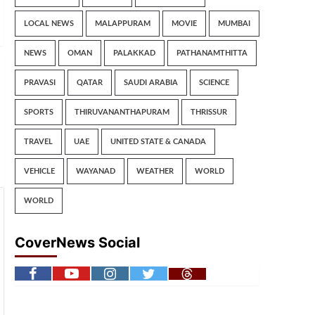
LOCAL NEWS
MALAPPURAM
MOVIE
MUMBAI
NEWS
OMAN
PALAKKAD
PATHANAMTHITTA
PRAVASI
QATAR
SAUDI ARABIA
SCIENCE
SPORTS
THIRUVANANTHAPURAM
THRISSUR
TRAVEL
UAE
UNITED STATE & CANADA
VEHICLE
WAYANAD
WEATHER
WORLD
WORLD
CoverNews Social