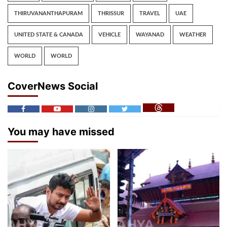
THIRUVANANTHAPURAM
THRISSUR
TRAVEL
UAE
UNITED STATE & CANADA
VEHICLE
WAYANAD
WEATHER
WORLD
WORLD
CoverNews Social
You may have missed