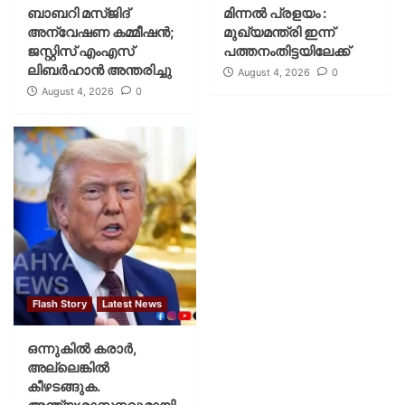
ബാബറി മസ്ജിദ്
മിന്നല്‍ പ്രളയം :
അന്വേഷണ കമ്മീഷന്‍;
മുഖ്യമന്ത്രി ഇന്ന്
ജസ്റ്റിസ് എംഎസ്
പത്തനംതിട്ടയിലേക്ക്
ലിബര്‍ഹാന്‍ അന്തരിച്ചു
August 4, 2026
0
August 4, 2026
0
Flash Story
Latest News
ഒന്നുകില്‍ കരാര്‍,
അല്ലെങ്കില്‍
കീഴടങ്ങുക.