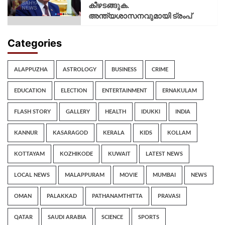
കീഴടങ്ങുക.
അന്ത്യശാസനവുമായി ട്രംപ്
Categories
ALAPPUZHA
ASTROLOGY
BUSINESS
CRIME
EDUCATION
ELECTION
ENTERTAINMENT
ERNAKULAM
FLASH STORY
GALLERY
HEALTH
IDUKKI
INDIA
KANNUR
KASARAGOD
KERALA
KIDS
KOLLAM
KOTTAYAM
KOZHIKODE
KUWAIT
LATEST NEWS
LOCAL NEWS
MALAPPURAM
MOVIE
MUMBAI
NEWS
OMAN
PALAKKAD
PATHANAMTHITTA
PRAVASI
QATAR
SAUDI ARABIA
SCIENCE
SPORTS