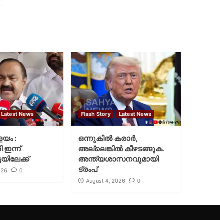
Latest News
Flash Story
Latest News
ളയം :
ഒന്നുകില്‍ കരാര്‍,
ി ഇന്ന്
അല്ലെങ്കില്‍ കീഴടങ്ങുക.
യിലേക്ക്
അന്ത്യശാസനവുമായി
ട്രംപ്
026
0
August 4, 2026
0