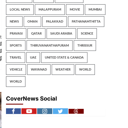
LOCAL NEWS
MALAPPURAM
MOVIE
MUMBAI
NEWS
OMAN
PALAKKAD
PATHANAMTHITTA
PRAVASI
QATAR
SAUDI ARABIA
SCIENCE
t
ി
SPORTS
THIRUVANANTHAPURAM
THRISSUR
ി
ി
TRAVEL
UAE
UNITED STATE & CANADA
VEHICLE
WAYANAD
WEATHER
WORLD
WORLD
CoverNews Social