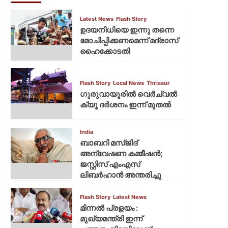
Latest News
Flash Story
ഉദയനിധിയെ ഇന്നു തന്നെ
മോചിപ്പിക്കണമെന്ന് മദ്രാസ്
ഹൈക്കോടതി
Flash Story
Local News
Thrissur
ഗുരുവായൂരില്‍ വെര്‍ച്വല്‍
ക്യൂ ദര്‍ശനം ഇന്ന് മുതല്‍
India
ബാബറി മസ്ജിദ്
അന്വേഷണ കമ്മീഷന്‍;
ജസ്റ്റിസ് എംഎസ്
ലിബര്‍ഹാന്‍ അന്തരിച്ചു
Flash Story
Latest News
മിന്നല്‍ പ്രളയം :
മുഖ്യമന്ത്രി ഇന്ന്