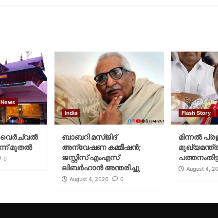
 News
India
Flash Story
വെര്‍ച്വല്‍
ബാബറി മസ്ജിദ്
മിന്നല്‍ പ്ര
്ന് മുതല്‍
അന്വേഷണ കമ്മീഷന്‍;
മുഖ്യമന്ത്ര
ജസ്റ്റിസ് എംഎസ്
പത്തനംതിട്ട
0
ലിബര്‍ഹാന്‍ അന്തരിച്ചു
August 4, 2
August 4, 2026
0