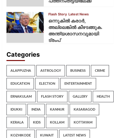
പത്തനംതിട്ടയിലേക്ക്
Flash Story
Latest News
ഒന്നുകില്‍ കരാര്‍,
അല്ലെങ്കില്‍ കീഴടങ്ങുക.
അന്ത്യശാസനവുമായി
ട്രംപ്
Categories
ALAPPUZHA
ASTROLOGY
BUSINESS
CRIME
EDUCATION
ELECTION
ENTERTAINMENT
ERNAKULAM
FLASH STORY
GALLERY
HEALTH
IDUKKI
INDIA
KANNUR
KASARAGOD
KERALA
KIDS
KOLLAM
KOTTAYAM
KOZHIKODE
KUWAIT
LATEST NEWS