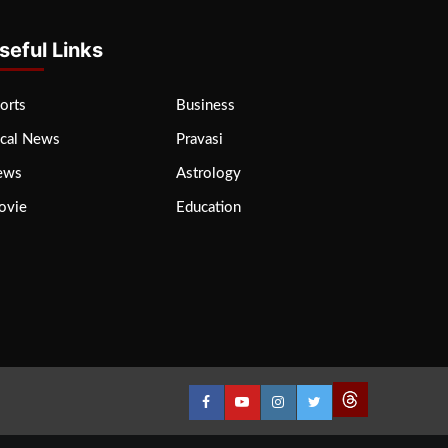
seful Links
orts
Business
cal News
Pravasi
ews
Astrology
ovie
Education