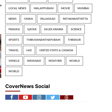
ം
LOCAL NEWS
MALAPPURAM
MOVIE
MUMBAI
NEWS
OMAN
PALAKKAD
PATHANAMTHITTA
PRAVASI
QATAR
SAUDI ARABIA
SCIENCE
SPORTS
THIRUVANANTHAPURAM
THRISSUR
TRAVEL
UAE
UNITED STATE & CANADA
VEHICLE
WAYANAD
WEATHER
WORLD
WORLD
CoverNews Social