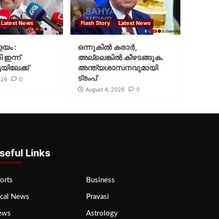
Latest News
Flash Story
Latest News
ളയം :
ഒന്നുകില്‍ കരാര്‍,
ി ഇന്ന്
അല്ലെങ്കില്‍ കീഴടങ്ങുക.
യിലേക്ക്
അന്ത്യശാസനവുമായി
ട്രംപ്
026
0
August 4, 2026
0
seful Links
orts
Business
cal News
Pravasi
ews
Astrology