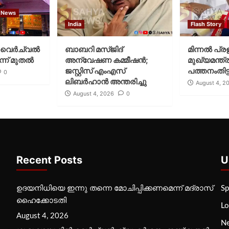
 News
India
Flash Story
വെര്‍ച്വല്‍
ബാബറി മസ്ജിദ്
മിന്നല്‍ പ്ര
്ന് മുതല്‍
അന്വേഷണ കമ്മീഷന്‍;
മുഖ്യമന്ത്ര
ജസ്റ്റിസ് എംഎസ്
പത്തനംതിട്ട
0
ലിബര്‍ഹാന്‍ അന്തരിച്ചു
August 4, 2
August 4, 2026
0
Recent Posts
U
ഉദയനിധിയെ ഇന്നു തന്നെ മോചിപ്പിക്കണമെന്ന് മദ്രാസ്
Sp
ഹൈക്കോടതി
Lo
August 4, 2026
N