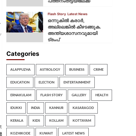
പത്തനംതിട്ടയിലേക്ക്
Flash Story
Latest News
ഒന്നുകില്‍ കരാര്‍,
അല്ലെങ്കില്‍ കീഴടങ്ങുക.
അന്ത്യശാസനവുമായി
.
ട്രംപ്
Categories
ALAPPUZHA
ASTROLOGY
BUSINESS
CRIME
EDUCATION
ELECTION
ENTERTAINMENT
ERNAKULAM
FLASH STORY
GALLERY
HEALTH
IDUKKI
INDIA
KANNUR
KASARAGOD
KERALA
KIDS
KOLLAM
KOTTAYAM
t
‍
KOZHIKODE
KUWAIT
LATEST NEWS