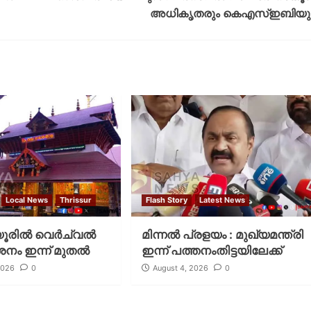
അധികൃതരും കെഎസ്ഇബിയു
Local News
Thrissur
Flash Story
Latest News
രില്‍ വെര്‍ച്വല്‍
മിന്നല്‍ പ്രളയം : മുഖ്യമന്ത്രി
ശനം ഇന്ന് മുതല്‍
ഇന്ന് പത്തനംതിട്ടയിലേക്ക്
2026
0
August 4, 2026
0