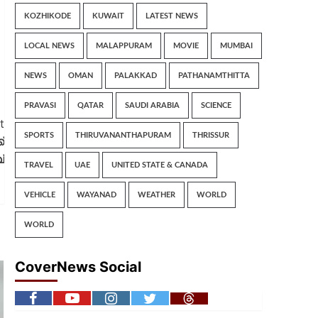
KOZHIKODE
KUWAIT
LATEST NEWS
LOCAL NEWS
MALAPPURAM
MOVIE
MUMBAI
NEWS
OMAN
PALAKKAD
PATHANAMTHITTA
PRAVASI
QATAR
SAUDI ARABIA
SCIENCE
t
SPORTS
THIRUVANANTHAPURAM
THRISSUR
്
്
TRAVEL
UAE
UNITED STATE & CANADA
VEHICLE
WAYANAD
WEATHER
WORLD
WORLD
CoverNews Social