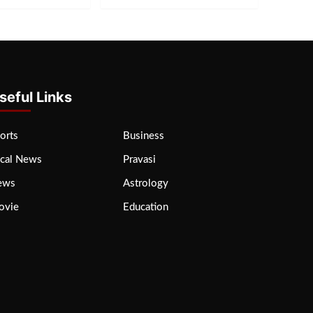
seful Links
orts
Business
cal News
Pravasi
ews
Astrology
ovie
Education