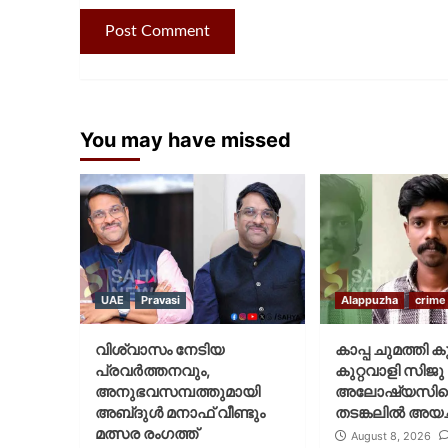
You may have missed
UAE
Pravasi
Alappuzha
crime
വിശ്വാസം നേടിയ
കാപ്പ ചുമത്തി ക
പ്രവർത്തനവും,
കുറ്റവാളി സിജു
അനുഭവസമ്പത്തുമായി
അലോഷ്യസി
അബ്‌ദുൾ മനാഫ് വീണ്ടും
തടങ്കലിൽ അയച്
മത്സര രംഗത്ത്
August 8, 2026