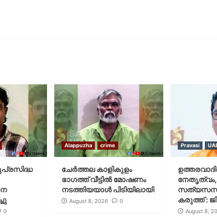
Alappuzha
crime
Pravasi
UA
ുപ്രസിദ്ധ
ചേർത്തല കാളികുളം
ഉത്തരവാദിത
ഭാഗത്ത് വീട്ടിൽ മോഷണം
നേതൃത്വം,
നെ
നടത്തിയയാൾ പിടിയിലായി
സത്യസന്
ചു
കരുത്ത് : 
August 8, 2026
0
0
August 8, 2