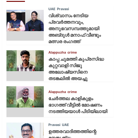
UAE
Pravasi
വിശ്വാസം നേടിയ
പ്രവർത്തനവും,
അനുഭവസമ്പത്തുമായി
അബ്‌ദുൾ മനാഫ് വീണ്ടും
മത്സര രംഗത്ത്
Alappuzha
crime
കാപ്പ ചുമത്തി കുപ്രസിദ്ധ
കുറ്റവാളി സിജു
അലോഷ്യസിനെ
തടങ്കലിൽ അയച്ചു
Alappuzha
crime
ചേർത്തല കാളികുളം
ഭാഗത്ത് വീട്ടിൽ മോഷണം
നടത്തിയയാൾ പിടിയിലായി
Pravasi
UAE
ഉത്തരവാദിത്തത്തിന്റെ
നേതൃത്വം,