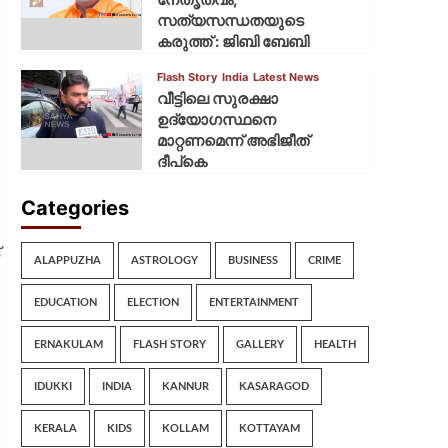
സത്യസന്ധതയുടെ
കരുത്ത് : ജിബി ബേബി
Flash Story
India
Latest News
വീട്ടിലെ സുരക്ഷാ
ഉദ്യോഗസ്ഥനെ
മാറ്റണമെന്ന് അഭിജീത്
ദീപ്‌കെ
Categories
ALAPPUZHA
ASTROLOGY
BUSINESS
CRIME
EDUCATION
ELECTION
ENTERTAINMENT
ERNAKULAM
FLASH STORY
GALLERY
HEALTH
IDUKKI
INDIA
KANNUR
KASARAGOD
KERALA
KIDS
KOLLAM
KOTTAYAM