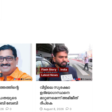
Flash Story
India
E
Latest News
്തത്തിന്റെ
വീട്ടിലെ സുരക്ഷാ
ഉദ്യോഗസ്ഥനെ
ധതയുടെ
മാറ്റണമെന്ന് അഭിജീത്
ജിബി ബേബി
ദീപ്‌കെ
026
0
August 8, 2026
0