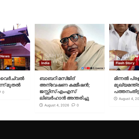
 News
India
Flash Story
വെര്‍ച്വല്‍
ബാബറി മസ്ജിദ്
മിന്നല്‍ പ്ര
്ന് മുതല്‍
അന്വേഷണ കമ്മീഷന്‍;
മുഖ്യമന്ത്ര
ജസ്റ്റിസ് എംഎസ്
പത്തനംതിട്ട
0
ലിബര്‍ഹാന്‍ അന്തരിച്ചു
August 4, 2
August 4, 2026
0