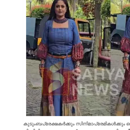
കുടുംബപ്രേക്ഷകർക്കും സിനിമാപ്രേമികൾക്കും ഒന്നട