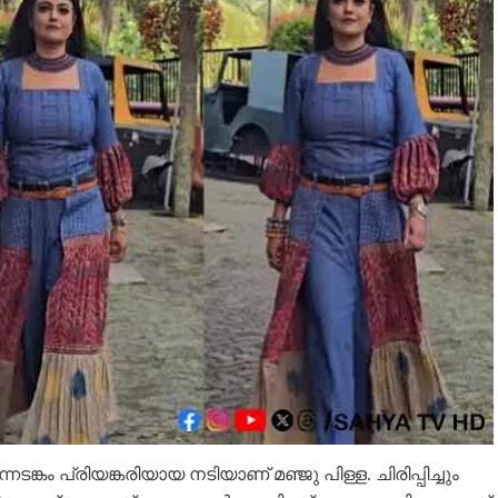
ങ്കം പ്രിയങ്കരിയായ നടിയാണ് മഞ്ജു പിള്ള. ചിരിപ്പിച്ചും