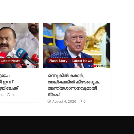
Latest News
Flash Story
Latest News
ളയം :
ഒന്നുകില്‍ കരാര്‍,
ി ഇന്ന്
അല്ലെങ്കില്‍ കീഴടങ്ങുക.
യിലേക്ക്
അന്ത്യശാസനവുമായി
ട്രംപ്
026
0
August 4, 2026
0