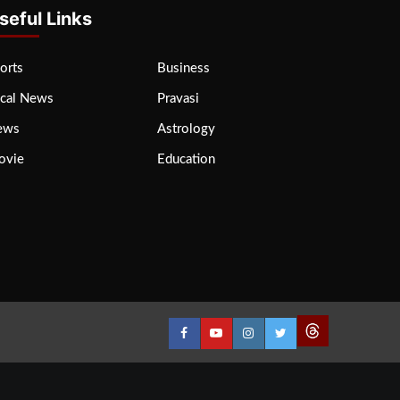
seful Links
orts
Business
cal News
Pravasi
ews
Astrology
ovie
Education