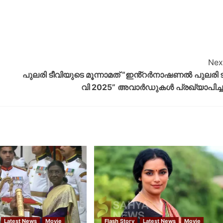
Nex
പുലരി ടീവിയുടെ മൂന്നാമത് “ഇൻ്റർനാഷണൽ പുലരി ട
വി 2025” അവാർഡുകൾ പ്രഖ്യാപിച്ച
Latest News
Movie
Flash Story
Latest News
Movie