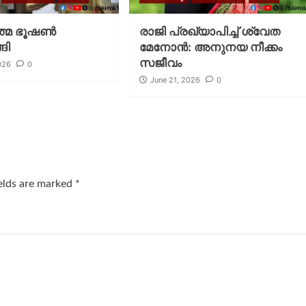
 പത്മ ഭൂഷൺ
രാജി പ്രഖ്യാപിച്ച് ശ്വേത
ങി
മേനോൻ: അനുനയ നീക്കം
സജീവം
026
0
June 21, 2026
0
ields are marked
*