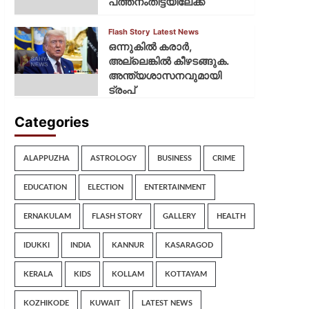
പത്തനംതിട്ടയിലേക്ക്
Flash Story
Latest News
ഒന്നുകില്‍ കരാര്‍,
അല്ലെങ്കില്‍ കീഴടങ്ങുക.
അന്ത്യശാസനവുമായി
ട്രംപ്
Categories
ALAPPUZHA
ASTROLOGY
BUSINESS
CRIME
EDUCATION
ELECTION
ENTERTAINMENT
ERNAKULAM
FLASH STORY
GALLERY
HEALTH
IDUKKI
INDIA
KANNUR
KASARAGOD
KERALA
KIDS
KOLLAM
KOTTAYAM
KOZHIKODE
KUWAIT
LATEST NEWS