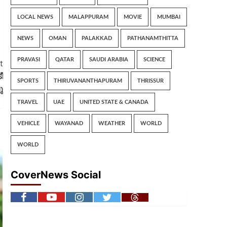
LOCAL NEWS
MALAPPURAM
MOVIE
MUMBAI
NEWS
OMAN
PALAKKAD
PATHANAMTHITTA
PRAVASI
QATAR
SAUDI ARABIA
SCIENCE
t
ീ
SPORTS
THIRUVANANTHAPURAM
THRISSUR
ു
TRAVEL
UAE
UNITED STATE & CANADA
VEHICLE
WAYANAD
WEATHER
WORLD
WORLD
CoverNews Social