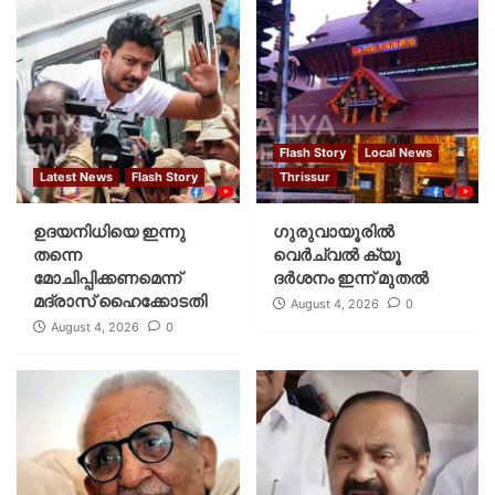
Flash Story
Local News
Latest News
Flash Story
Thrissur
ഉദയനിധിയെ ഇന്നു
ഗുരുവായൂരില്‍
തന്നെ
വെര്‍ച്വല്‍ ക്യൂ
മോചിപ്പിക്കണമെന്ന്
ദര്‍ശനം ഇന്ന് മുതല്‍
മദ്രാസ് ഹൈക്കോടതി
August 4, 2026
0
August 4, 2026
0