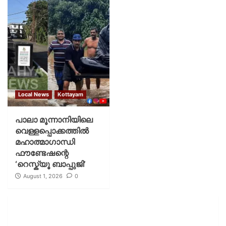
Local News
Kottayam
പാലാ മൂന്നാനിയിലെ
വെള്ളപ്പൊക്കത്തിൽ
മഹാത്മാഗാന്ധി
ഫൗണ്ടേഷന്റെ
‘റെസ്ക്യൂ ബാപ്പുജി’
August 1, 2026
0