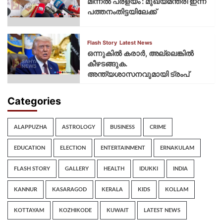
മിന്നല്‍ പ്രളയം : മുഖ്യമന്ത്രി ഇന്ന്
പത്തനംതിട്ടയിലേക്ക്
Flash Story
Latest News
ഒന്നുകില്‍ കരാര്‍, അല്ലെങ്കില്‍
കീഴടങ്ങുക.
അന്ത്യശാസനവുമായി ട്രംപ്
Categories
ALAPPUZHA
ASTROLOGY
BUSINESS
CRIME
EDUCATION
ELECTION
ENTERTAINMENT
ERNAKULAM
FLASH STORY
GALLERY
HEALTH
IDUKKI
INDIA
KANNUR
KASARAGOD
KERALA
KIDS
KOLLAM
KOTTAYAM
KOZHIKODE
KUWAIT
LATEST NEWS