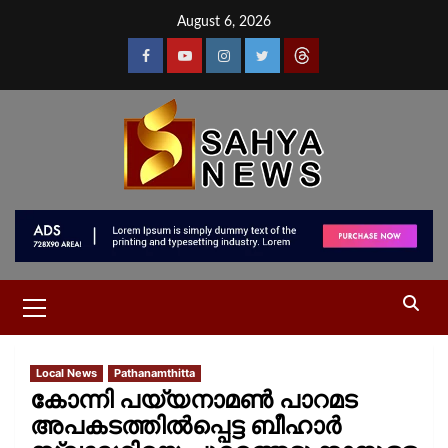
August 6, 2026
Local News
Pathanamthitta
കോന്നി പയ്യനാമൺ പാറമട
അപകടത്തിൽപ്പെട്ട ബീഹാർ