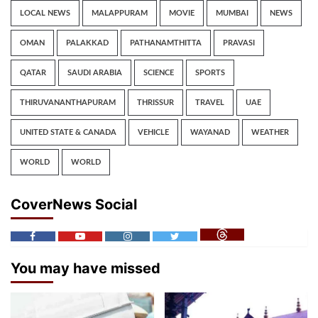
LOCAL NEWS
MALAPPURAM
MOVIE
MUMBAI
NEWS
OMAN
PALAKKAD
PATHANAMTHITTA
PRAVASI
QATAR
SAUDI ARABIA
SCIENCE
SPORTS
THIRUVANANTHAPURAM
THRISSUR
TRAVEL
UAE
UNITED STATE & CANADA
VEHICLE
WAYANAD
WEATHER
WORLD
WORLD
CoverNews Social
You may have missed