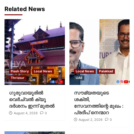
Related News
Flash Story
Local News
Local News
Palakkad
Thrissur
UAE
ഗുരുവായൂരില്‍
സൗമ്യതയുടെ
വെര്‍ച്വല്‍ ക്യൂ
ശക്തി,
ദര്‍ശനം ഇന്ന് മുതല്‍
സേവനത്തിന്റെ മുഖം :
പ്രദീപ് നെന്മാറ
August 4, 2026
0
August 2, 2026
0