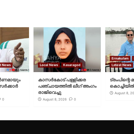
Ernakulam
t News
Local News
Kasaragod
Latest News
ര്‍ണമായും
കാസര്‍കോട് പള്ളിക്കര
ട്രംപിന്റെ 
‍ക്കാര്‍
പഞ്ചായത്തില്‍ ലീഗ് അംഗം
കൊച്ചിയില്
രാജിവെച്ചു
August 8, 2
0
August 8, 2026
0