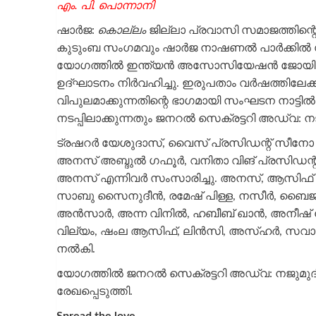
എം. പി. പൊന്നാനി
ഷാർജ:
കൊല്ലം
ജില്ലാ പ്രവാസി സമാജത്തിന്
കുടുംബ സംഗമവും ഷാർജ നാഷണൽ പാർക്കിൽ സംഘട
യോഗത്തിൽ ഇന്ത്യൻ അസോസിയേഷൻ ജോയിന്റ
ഉദ്ഘാടനം നിർവഹിച്ചു. ഇരുപതാം വർഷത്തിലേക
വിപുലമാക്കുന്നതിന്റെ ഭാഗമായി സംഘടന നാട്ടിൽ
നടപ്പിലാക്കുന്നതും ജനറൽ സെക്രട്ടറി അഡ്വ: 
ട്രഷറർ യേശുദാസ്, വൈസ് പ്രസിഡന്റ് സീനോ 
അനസ് അബ്ദുൽ ഗഫൂർ, വനിതാ വിങ് പ്രസിഡന്റ് 
അനസ് എന്നിവർ സംസാരിച്ചു. അനസ്, ആസിഫ് മി
സാബു സൈനുദീൻ, രമേഷ് പിള്ള, നസീർ, ബൈജ
അൻസാർ, അന്ന വിനിൽ, ഹബീബ് ഖാൻ, അനീഷ് 
വില്യം, ഷംല ആസിഫ്, ലിൻസി, അസ്ഹർ, സവാ
നൽകി.
യോഗത്തിൽ ജനറൽ സെക്രട്ടറി അഡ്വ: നജുമുദീ
രേഖപ്പെടുത്തി.