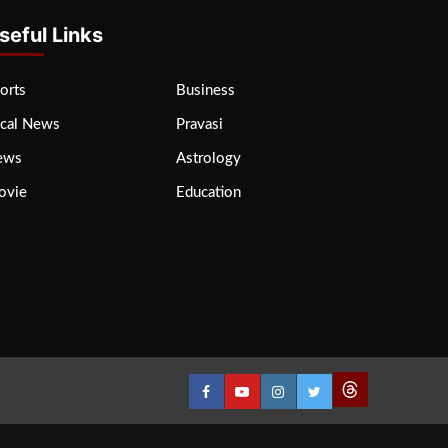
seful Links
orts
Business
cal News
Pravasi
ews
Astrology
ovie
Education