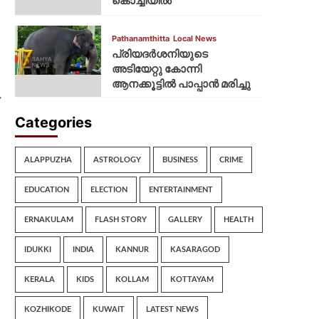
കൊച്ചിയില്‍
Pathanamthitta
Local News
പ്രിയദര്‍ശനിയുടെ
അടിയേറ്റു കോന്നി
ആനക്കൂട്ടില്‍ പാപ്പാൻ മരിച്ചു
Categories
ALAPPUZHA
ASTROLOGY
BUSINESS
CRIME
EDUCATION
ELECTION
ENTERTAINMENT
ERNAKULAM
FLASH STORY
GALLERY
HEALTH
IDUKKI
INDIA
KANNUR
KASARAGOD
KERALA
KIDS
KOLLAM
KOTTAYAM
KOZHIKODE
KUWAIT
LATEST NEWS