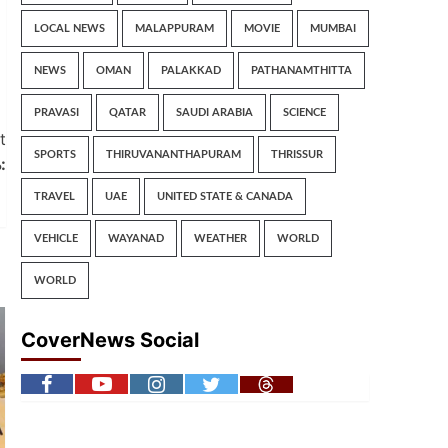
LOCAL NEWS
MALAPPURAM
MOVIE
MUMBAI
NEWS
OMAN
PALAKKAD
PATHANAMTHITTA
PRAVASI
QATAR
SAUDI ARABIA
SCIENCE
t
SPORTS
THIRUVANANTHAPURAM
THRISSUR
:
TRAVEL
UAE
UNITED STATE & CANADA
VEHICLE
WAYANAD
WEATHER
WORLD
WORLD
CoverNews Social