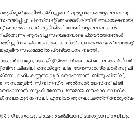
റെ ആഭിമുഖ്യത്തിൽ ക്രിസ്തുമസ് പുതുവത്സര ആഘോഷവും
ിപ്പിച്ചു. പ്രസിഡന്റ് അഹമ്മദ് ഷിബിലി അധ്യക്ഷനായ
് ജനറൽ സെക്രെട്ടറി ജിബി ബേബി ആഘോഷങ്ങൾ
്ക് പ്രയാണം ആരംഭിച്ച സംഘടനയുടെ പ്രവർത്തനങ്ങൾ
 രജിസ്റ്റർ ചെയ്തതും അംഗങ്ങൾക്ക് ഗുണകരമായ പ്രോജെക്ട്
നജുമുദീൻ സംഗമത്തിൽ പ്രഖ്യാപനം നടത്തി.
ജോൺ നെറ്റോ, ജോയിന്റ് ട്രഷറർ മനോജ് മനാമ, കൺവീനർ
ബിന്ദു ഷിബിലി, സെക്രട്ടറി ലിജി അൻസാർ, ട്രഷറർ സൂഫി
ർസ , റഹിം കണ്ണനല്ലൂർ, യോഹന്നാൻ, ബിന്ദു ഷിബിലി,
ു, നിസാമുദീൻ, സിനി നസീർ, അൻസാർ അസീസ്, ലിജി
യോഹന്നാൻ, സൂഫി അനസ്, ജയരാജ്, നൗഷാദ്, ഡെറിക്
ദ്, സലാഹുദീൻ സലിം എന്നിവർ ആഘോഷത്തിന് നേതൃത്വം
ൻ സ്വാഗതവും ട്രഷറർ ജർമിയാസ് യേശുദാസ് നന്ദിയും