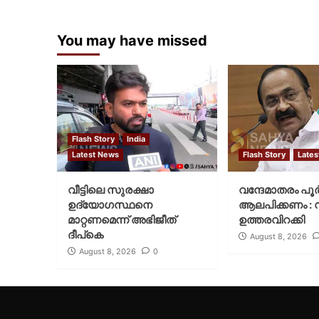
You may have missed
Flash Story
India
Latest News
Flash Story
Lates
വീട്ടിലെ സുരക്ഷാ
വന്ദേമാതരം പൂ
ഉദ്യോഗസ്ഥനെ
ആലപിക്കണം : സര്
മാറ്റണമെന്ന് അഭിജീത്
ഉത്തരവിറക്കി
ദീപ്‌കെ
August 8, 2026
August 8, 2026
0