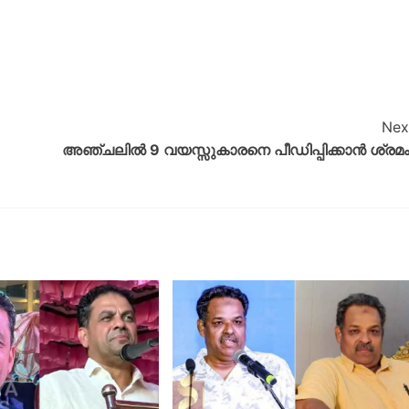
Nex
അഞ്ചലിൽ 9 വയസ്സുകാരനെ പീഡിപ്പിക്കാൻ ശ്രമം