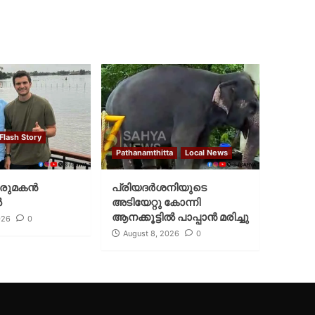
Flash Story
Pathanamthitta
Local News
മരുമകന്‍
പ്രിയദര്‍ശനിയുടെ
‍
അടിയേറ്റു കോന്നി
ആനക്കൂട്ടില്‍ പാപ്പാൻ മരിച്ചു
026
0
August 8, 2026
0