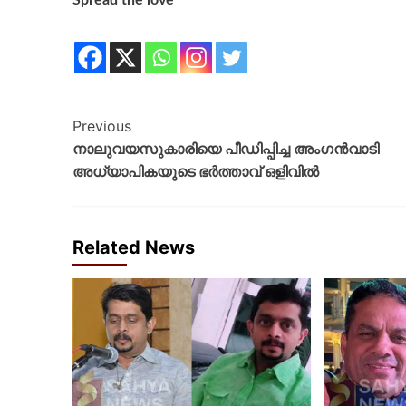
Spread the love
Previous
നാലുവയസുകാരിയെ പീഡിപ്പിച്ച അംഗൻവാടി
അധ്യാപികയുടെ ഭർത്താവ് ഒളിവിൽ
Related News