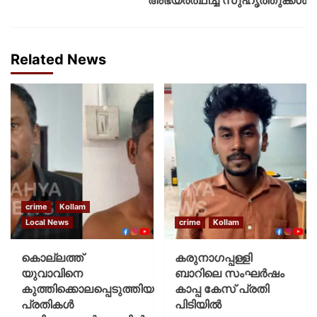
Related News
crime
Kollam
Local News
crime
Kollam
കൊല്ലത്ത്
കരുനാഗപ്പള്ളി
യുവാവിനെ
ബാറിലെ സംഘർഷം
കുത്തിക്കൊലപ്പെടുത്തിയ
കാപ്പ കേസ് പ്രതി
പ്രതികൾ
പിടിയിൽ