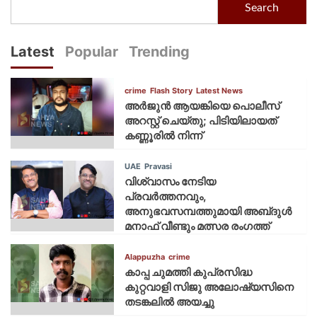
Search
Latest
Popular
Trending
crime
Flash Story
Latest News
അർജുൻ ആയങ്കിയെ പൊലീസ്
അറസ്റ്റ് ചെയ്‌തു; പിടിയിലായത്
കണ്ണൂരിൽ നിന്ന്
UAE
Pravasi
വിശ്വാസം നേടിയ
പ്രവർത്തനവും,
അനുഭവസമ്പത്തുമായി അബ്‌ദുൾ
മനാഫ് വീണ്ടും മത്സര രംഗത്ത്
Alappuzha
crime
കാപ്പ ചുമത്തി കുപ്രസിദ്ധ
കുറ്റവാളി സിജു അലോഷ്യസിനെ
തടങ്കലിൽ അയച്ചു