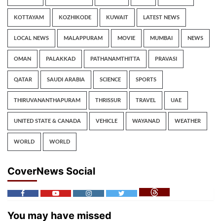
KOTTAYAM
KOZHIKODE
KUWAIT
LATEST NEWS
LOCAL NEWS
MALAPPURAM
MOVIE
MUMBAI
NEWS
OMAN
PALAKKAD
PATHANAMTHITTA
PRAVASI
QATAR
SAUDI ARABIA
SCIENCE
SPORTS
THIRUVANANTHAPURAM
THRISSUR
TRAVEL
UAE
UNITED STATE & CANADA
VEHICLE
WAYANAD
WEATHER
WORLD
WORLD
CoverNews Social
You may have missed