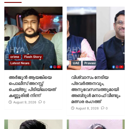
crime
Flash Story
Latest News
UAE
Pravasi
അർജുൻ ആയങ്കിയെ
വിശ്വാസം നേടിയ
പൊലീസ് അറസ്റ്റ്
പ്രവർത്തനവും,
ചെയ്‌തു; പിടിയിലായത്
അനുഭവസമ്പത്തുമായി
കണ്ണൂരിൽ നിന്ന്
അബ്‌ദുൾ മനാഫ് വീണ്ടും
മത്സര രംഗത്ത്
August 9, 2026
0
August 8, 2026
0