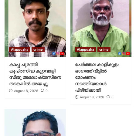
Alappuzha
crime
Alappuzha
crime
കാപ്പ ചുമത്തി
ചേർത്തല കാളികുളം
കുപ്രസിദ്ധ കുറ്റവാളി
ഭാഗത്ത് വീട്ടിൽ
സിജു അലോഷ്യസിനെ
മോഷണം
തടങ്കലിൽ അയച്ചു
നടത്തിയയാൾ
പിടിയിലായി
August 8, 2026
0
August 8, 2026
0