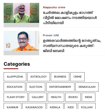
Alappuzha
crime
ചേർത്തല കാളികുളം ഭാഗത്ത്
വീട്ടിൽ മോഷണം നടത്തിയയാൾ
പിടിയിലായി
Pravasi
UAE
ഉത്തരവാദിത്തത്തിന്റെ നേതൃത്വം,
സത്യസന്ധതയുടെ കരുത്ത് :
ജിബി ബേബി
Categories
ALAPPUZHA
ASTROLOGY
BUSINESS
CRIME
EDUCATION
ELECTION
ENTERTAINMENT
ERNAKULAM
FLASH STORY
GALLERY
HEALTH
IDUKKI
INDIA
KANNUR
KASARAGOD
KERALA
KIDS
KOLLAM