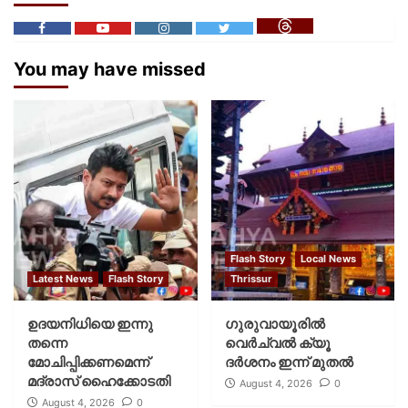
You may have missed
Flash Story
Local News
Latest News
Flash Story
Thrissur
ഉദയനിധിയെ ഇന്നു
ഗുരുവായൂരില്‍
തന്നെ
വെര്‍ച്വല്‍ ക്യൂ
മോചിപ്പിക്കണമെന്ന്
ദര്‍ശനം ഇന്ന് മുതല്‍
മദ്രാസ് ഹൈക്കോടതി
August 4, 2026
0
August 4, 2026
0