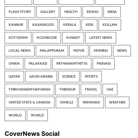
FLASH STORY
GALLERY
HEALTH
IDUKKI
INDIA
KANNUR
KASARAGOD
KERALA
KIDS
KOLLAM
KOTTAYAM
KOZHIKODE
KUWAIT
LATEST NEWS
LOCAL NEWS
MALAPPURAM
MOVIE
MUMBAI
NEWS
OMAN
PALAKKAD
PATHANAMTHITTA
PRAVASI
QATAR
SAUDI ARABIA
SCIENCE
SPORTS
THIRUVANANTHAPURAM
THRISSUR
TRAVEL
UAE
UNITED STATE & CANADA
VEHICLE
WAYANAD
WEATHER
WORLD
WORLD
CoverNews Social