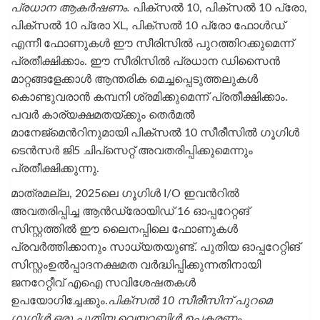
പ്രധാന ആകർഷണം.
പിക്‌സൽ 10, പിക്‌സൽ 10 പ്രോ,
പിക്‌സൽ 10 പ്രോ XL, പിക്‌സൽ 10 പ്രോ ഫോൾഡ്
എന്നീ ഫോണുകൾ ഈ സീരിസിൽ പുറത്തിറക്കുമെന്ന്
പ്രതീക്ഷിക്കാം. ഈ സീരിസിൽ പ്രധാന ഡിസൈൻ
മാറ്റങ്ങളേക്കാൾ ആന്തരിക മെച്ചപ്പെടുത്തലുകൾ
കൊണ്ടുവരാൻ കമ്പനി ശ്രമിക്കുമെന്ന് പ്രതീക്ഷിക്കാം.
പവർ കാര്യക്ഷമതയ്ക്കും തെർമൽ
മാനേജ്‌മെന്‍റിനുമായി പിക്‌സൽ 10 സീരീസിൽ ഗൂഗിൾ
ടെൻസർ ജി5 ചിപ്‌സെറ്റ് അവതരിപ്പിക്കുമെന്നും
പ്രതീക്ഷിക്കുന്നു.
മാത്രമല്ല, 2025ലെ ഗൂഗിൾ I/O ഇവന്‍റിൽ
അവതരിപ്പിച്ച ആൻഡ്രോയിഡ് 16 ഓപ്പറേറ്റങ്
സിസ്റ്റത്തിൽ ഈ ലൈനപ്പിലെ ഫോണുകൾ
പ്രവർത്തിക്കാനും സാധ്യതയുണ്ട്. പുതിയ ഓപ്പറേറ്റിങ്
സിസ്റ്റംഉൽപ്പാദനക്ഷമത വർദ്ധിപ്പിക്കുന്നതിനായി
ജനറേറ്റീവ് എഐ സവിശേഷതകൾ
ഉപയോഗിച്ചേക്കും.
പിക്‌സൽ 10 സീരീസിന് പുറമെ
ഗൂഗിൾ ഒരു പുതിയ വെയറബിൾ ഉപകരണം