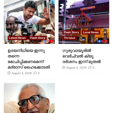
Flash Story
Local News
Latest News
Flash Story
Thrissur
ഉദയനിധിയെ ഇന്നു
ഗുരുവായൂരില്‍
തന്നെ
വെര്‍ച്വല്‍ ക്യൂ
മോചിപ്പിക്കണമെന്ന്
ദര്‍ശനം ഇന്ന് മുതല്‍
മദ്രാസ് ഹൈക്കോടതി
August 4, 2026
0
August 4, 2026
0