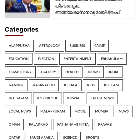
കീഴടങ്ങുക.
അന്ത്യശാസനവുമായി ട്രംപ്
Categories
ALAPPUZHA
ASTROLOGY
BUSINESS
CRIME
EDUCATION
ELECTION
ENTERTAINMENT
ERNAKULAM
FLASH STORY
GALLERY
HEALTH
IDUKKI
INDIA
KANNUR
KASARAGOD
KERALA
KIDS
KOLLAM
KOTTAYAM
KOZHIKODE
KUWAIT
LATEST NEWS
LOCAL NEWS
MALAPPURAM
MOVIE
MUMBAI
NEWS
OMAN
PALAKKAD
PATHANAMTHITTA
PRAVASI
QATAR
SAUDI ARABIA
SCIENCE
SPORTS