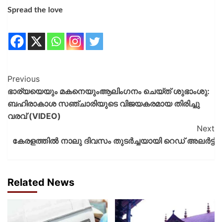
Spread the love
Previous
ഭാര്യയെയും മകനെയുംആലിംഗനം ചെയ്‌ത്‌ ശുഭാംശു:
ബഹിരാകാശ സഞ്ചാരിയുടെ വിജയകരമായ തിരിച്ചു
വരവ് (VIDEO)
Next
കേരളത്തിൽ നാലു ദിവസം തുടർച്ചയായി റെഡ് അലര്‍ട്ട്
Related News