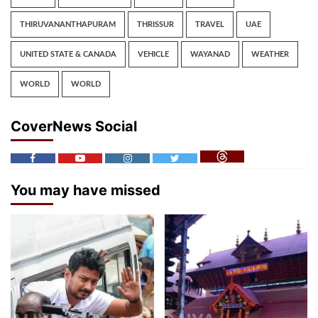
THIRUVANANTHAPURAM
THRISSUR
TRAVEL
UAE
UNITED STATE & CANADA
VEHICLE
WAYANAD
WEATHER
WORLD
WORLD
CoverNews Social
You may have missed