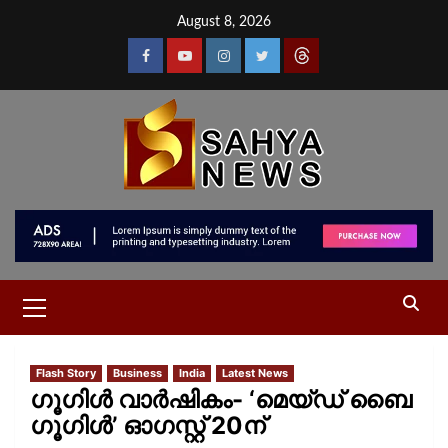
August 8, 2026
Flash Story
Business
India
Latest News
ഗൂഗിൾ വാർഷികം- ‘മെയ്‌ഡ് ബൈ
ഗൂഗിൾ’ ഓഗസ്റ്റ് 20ന്