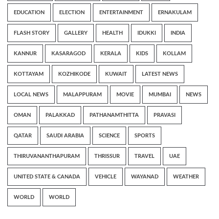
EDUCATION
ELECTION
ENTERTAINMENT
ERNAKULAM
FLASH STORY
GALLERY
HEALTH
IDUKKI
INDIA
KANNUR
KASARAGOD
KERALA
KIDS
KOLLAM
KOTTAYAM
KOZHIKODE
KUWAIT
LATEST NEWS
LOCAL NEWS
MALAPPURAM
MOVIE
MUMBAI
NEWS
OMAN
PALAKKAD
PATHANAMTHITTA
PRAVASI
QATAR
SAUDI ARABIA
SCIENCE
SPORTS
THIRUVANANTHAPURAM
THRISSUR
TRAVEL
UAE
UNITED STATE & CANADA
VEHICLE
WAYANAD
WEATHER
WORLD
WORLD