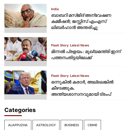
India
ബാബറി മസ്ജിദ് അന്വേഷണ
കമ്മീഷന്‍; ജസ്റ്റിസ് എംഎസ്
ലിബര്‍ഹാന്‍ അന്തരിച്ചു
Flash Story
Latest News
മിന്നല്‍ പ്രളയം : മുഖ്യമന്ത്രി ഇന്ന്
പത്തനംതിട്ടയിലേക്ക്
Flash Story
Latest News
ഒന്നുകില്‍ കരാര്‍, അല്ലെങ്കില്‍
കീഴടങ്ങുക.
അന്ത്യശാസനവുമായി ട്രംപ്
Categories
ALAPPUZHA
ASTROLOGY
BUSINESS
CRIME