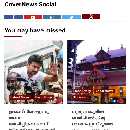
CoverNews Social
You may have missed
Flash Story
Local News
Latest News
Flash Story
Thrissur
ഉദയനിധിയെ ഇന്നു
ഗുരുവായൂരില്‍
തന്നെ
വെര്‍ച്വല്‍ ക്യൂ
മോചിപ്പിക്കണമെന്ന്
ദര്‍ശനം ഇന്ന് മുതല്‍
മദ്രാസ് ഹൈക്കോടതി