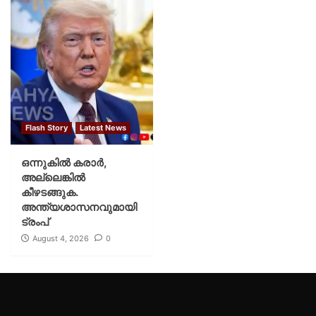
Flash Story
Latest News
ഒന്നുകില്‍ കരാര്‍,
അല്ലെങ്കില്‍
കീഴടങ്ങുക.
അന്ത്യശാസനവുമായി
ട്രംപ്
August 4, 2026
0