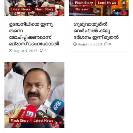
Flash Story
Local News
Latest News
Flash Story
Thrissur
ഉദയനിധിയെ ഇന്നു
ഗുരുവായൂരില്‍
തന്നെ
വെര്‍ച്വല്‍ ക്യൂ
മോചിപ്പിക്കണമെന്ന്
ദര്‍ശനം ഇന്ന് മുതല്‍
മദ്രാസ് ഹൈക്കോടതി
August 4, 2026
0
August 4, 2026
0
Flash Story
Latest News