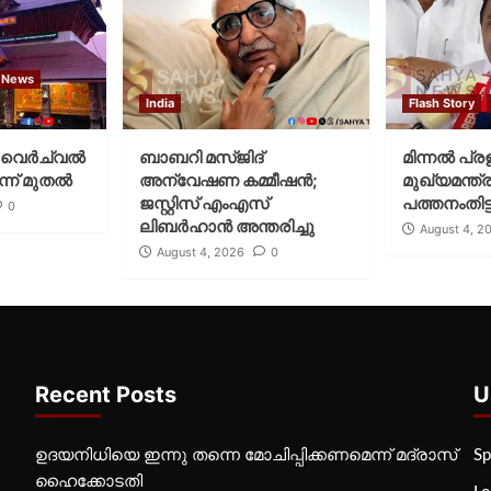
 News
India
Flash Story
വെര്‍ച്വല്‍
ബാബറി മസ്ജിദ്
മിന്നല്‍ പ്ര
്ന് മുതല്‍
അന്വേഷണ കമ്മീഷന്‍;
മുഖ്യമന്ത്ര
ജസ്റ്റിസ് എംഎസ്
പത്തനംതിട്ട
0
ലിബര്‍ഹാന്‍ അന്തരിച്ചു
August 4, 2
August 4, 2026
0
Recent Posts
U
ഉദയനിധിയെ ഇന്നു തന്നെ മോചിപ്പിക്കണമെന്ന് മദ്രാസ്
Sp
ഹൈക്കോടതി