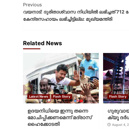
Previous
വയനാട്: ദുരിതാശ്വാസ നിധിയില്‍ ലഭിച്ചത് 712 
കേന്ദ്രസഹായം ലഭിച്ചിട്ടില്ല: മുഖ്യമന്ത്രി
Related News
Latest News
Flash Story
Flash Story
ഉദയനിധിയെ ഇന്നു തന്നെ
ഗുരുവായൂ
മോചിപ്പിക്കണമെന്ന് മദ്രാസ്
ക്യൂ ദര്‍
ഹൈക്കോടതി
August 4, 