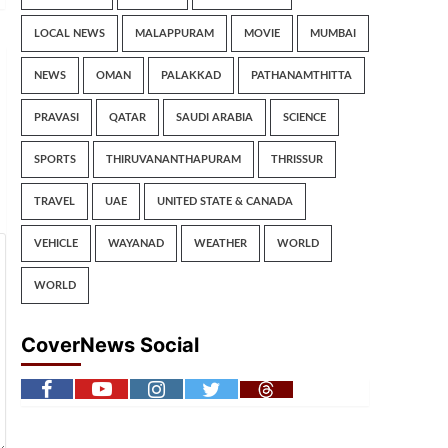
LOCAL NEWS
MALAPPURAM
MOVIE
MUMBAI
NEWS
OMAN
PALAKKAD
PATHANAMTHITTA
PRAVASI
QATAR
SAUDI ARABIA
SCIENCE
SPORTS
THIRUVANANTHAPURAM
THRISSUR
TRAVEL
UAE
UNITED STATE & CANADA
VEHICLE
WAYANAD
WEATHER
WORLD
WORLD
CoverNews Social