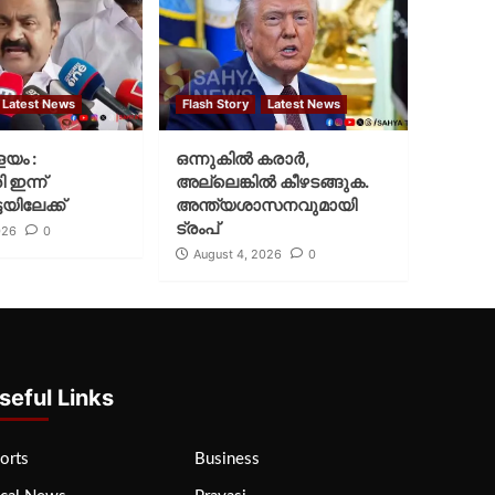
Latest News
Flash Story
Latest News
ളയം :
ഒന്നുകില്‍ കരാര്‍,
ി ഇന്ന്
അല്ലെങ്കില്‍ കീഴടങ്ങുക.
യിലേക്ക്
അന്ത്യശാസനവുമായി
ട്രംപ്
026
0
August 4, 2026
0
seful Links
orts
Business