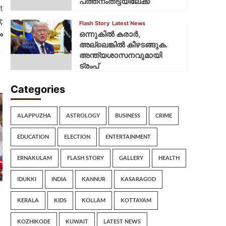
പത്തനംതിട്ടയിലേക്ക്
t
;
Flash Story
Latest News
ം
ഒന്നുകില്‍ കരാര്‍,
അല്ലെങ്കില്‍ കീഴടങ്ങുക.
അന്ത്യശാസനവുമായി
ട്രംപ്
Categories
ALAPPUZHA
ASTROLOGY
BUSINESS
CRIME
EDUCATION
ELECTION
ENTERTAINMENT
ERNAKULAM
FLASH STORY
GALLERY
HEALTH
IDUKKI
INDIA
KANNUR
KASARAGOD
KERALA
KIDS
KOLLAM
KOTTAYAM
KOZHIKODE
KUWAIT
LATEST NEWS