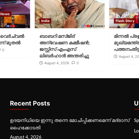
 News
India
Flash Story
വെര്‍ച്വല്‍
ബാബറി മസ്ജിദ്
മിന്നല്‍ പ്ര
്ന് മുതല്‍
അന്വേഷണ കമ്മീഷന്‍;
മുഖ്യമന്ത്ര
ജസ്റ്റിസ് എംഎസ്
പത്തനംതിട്ട
0
ലിബര്‍ഹാന്‍ അന്തരിച്ചു
August 4, 2
August 4, 2026
0
Recent Posts
U
ഉദയനിധിയെ ഇന്നു തന്നെ മോചിപ്പിക്കണമെന്ന് മദ്രാസ്
Sp
ഹൈക്കോടതി
Lo
August 4, 2026