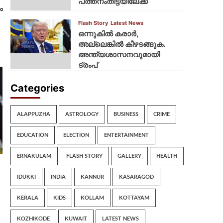
പത്തനംതിട്ടയിലേക്ക്
ം
Flash Story
Latest News
ഒന്നുകില്‍ കരാര്‍,
അല്ലെങ്കില്‍ കീഴടങ്ങുക.
അന്ത്യശാസനവുമായി
ട്രംപ്
Categories
ALAPPUZHA
ASTROLOGY
BUSINESS
CRIME
EDUCATION
ELECTION
ENTERTAINMENT
ERNAKULAM
FLASH STORY
GALLERY
HEALTH
IDUKKI
INDIA
KANNUR
KASARAGOD
KERALA
KIDS
KOLLAM
KOTTAYAM
KOZHIKODE
KUWAIT
LATEST NEWS