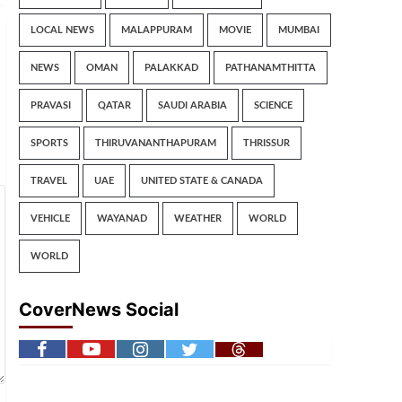
LOCAL NEWS
MALAPPURAM
MOVIE
MUMBAI
NEWS
OMAN
PALAKKAD
PATHANAMTHITTA
PRAVASI
QATAR
SAUDI ARABIA
SCIENCE
SPORTS
THIRUVANANTHAPURAM
THRISSUR
TRAVEL
UAE
UNITED STATE & CANADA
VEHICLE
WAYANAD
WEATHER
WORLD
WORLD
CoverNews Social