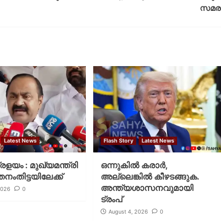
സമര
Latest News
Flash Story
Latest News
പ്രളയം : മുഖ്യമന്ത്രി
ഒന്നുകില്‍ കരാര്‍,
തനംതിട്ടയിലേക്ക്
അല്ലെങ്കില്‍ കീഴടങ്ങുക.
അന്ത്യശാസനവുമായി
2026
0
ട്രംപ്
August 4, 2026
0