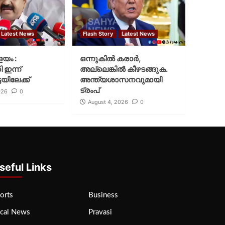
Latest News
Flash Story
Latest News
ളയം :
ഒന്നുകില്‍ കരാര്‍,
ി ഇന്ന്
അല്ലെങ്കില്‍ കീഴടങ്ങുക.
യിലേക്ക്
അന്ത്യശാസനവുമായി
ട്രംപ്
026
0
August 4, 2026
0
seful Links
orts
Business
cal News
Pravasi