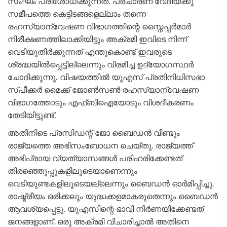
സംഘം പരിശോധിക്കുന്നത്. പ്രചാരണ വേദിയ്ക്കു
സമീപത്തെ കെട്ടിടങ്ങളെല്ലാം തന്നെ
രഹസ്യാന്വേഷണ വിഭാഗത്തിന്റെ സ്നൈപ്പർമാർ
നിരീക്ഷണത്തിലാക്കിയിട്ടും അക്രമി ഇവിടെ നിന്ന്
വെടിയുതിർക്കുന്നത് എന്തുകൊണ്ട് ഇവരുടെ
ശ്രദ്ധയിൽപ്പെട്ടില്ലെന്നും വിരമിച്ച ഉദ്യോഗസ്ഥർ
ചോദിക്കുന്നു. വിഷയത്തിൽ യുഎസ് പ്രതിനിധിസഭാ
സ്പീക്കർ മൈക്ക് ജോൺസൺ രഹസ്യാന്വേഷണ
വിഭാഗത്തോടും എഫ്ബിഐയോടും വിശദീകരണം
തേടിയിട്ടുണ്ട്.
അതിനിടെ പ്രസിഡന്റ് ജോ ബൈഡൻ വീണ്ടും
രാജ്യത്തെ അഭിസംബോധന ചെയ്​തു. രാജ്യത്ത്
അഭിപ്രായ വ്യത്യാസങ്ങൾ പരിഹരിക്കേണ്ടത്
തിരഞ്ഞെുപ്പുകളിലൂടെയാണെന്നും
വെടിയുണ്ടകളിലൂടെയല്ലെന്നും ബൈഡൻ ഓർമിപ്പിച്ചു.
രാഷ്ട്രീയം ഒരിക്കലും യുദ്ധക്കളമാകരുതെന്നും ബൈഡൻ
ആവശ്യപ്പെട്ടു. യുഎസിന്റെ ഭാവി നിർണയിക്കേണ്ടത്
ജനങ്ങളാണ്. ഒരു അക്രമി വിചാരിച്ചാൽ അതിനെ