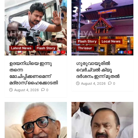
Flash Story
Local News
Latest News
Flash Story
Thrissur
ഉദയനിധിയെ ഇന്നു
ഗുരുവായൂരില്‍
തന്നെ
വെര്‍ച്വല്‍ ക്യൂ
മോചിപ്പിക്കണമെന്ന്
ദര്‍ശനം ഇന്ന് മുതല്‍
മദ്രാസ് ഹൈക്കോടതി
August 4, 2026
0
August 4, 2026
0