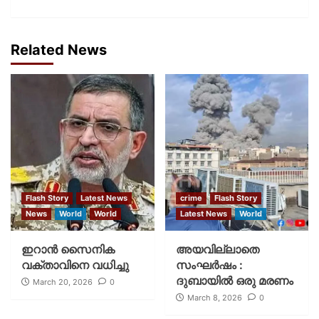
Related News
Flash Story
Latest News
crime
Flash Story
News
World
World
Latest News
World
ഇറാന്‍ സൈനിക
അയവില്ലാതെ
വക്താവിനെ വധിച്ചു
സംഘര്‍ഷം :
ദുബായില്‍ ഒരു മരണം
March 20, 2026
0
March 8, 2026
0