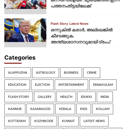
പത്തനംതിട്ടയിലേക്ക്
Flash Story
Latest News
ഒന്നുകില്‍ കരാര്‍, അല്ലെങ്കില്‍
കീഴടങ്ങുക.
അന്ത്യശാസനവുമായി ട്രംപ്
Categories
ALAPPUZHA
ASTROLOGY
BUSINESS
CRIME
EDUCATION
ELECTION
ENTERTAINMENT
ERNAKULAM
FLASH STORY
GALLERY
HEALTH
IDUKKI
INDIA
KANNUR
KASARAGOD
KERALA
KIDS
KOLLAM
KOTTAYAM
KOZHIKODE
KUWAIT
LATEST NEWS