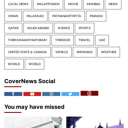
LOCAL NEWS
MALAPPURAM
MOVIE
MUMBAI
NEWS
OMAN
PALAKKAD
PATHANAMTHITTA
PRAVASI
QATAR
SAUDI ARABIA
SCIENCE
SPORTS
THIRUVANANTHAPURAM
THRISSUR
TRAVEL
UAE
UNITED STATE & CANADA
VEHICLE
WAYANAD
WEATHER
WORLD
WORLD
CoverNews Social
You may have missed