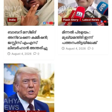
India
Flash Story
Latest News
ബാബറി മസ്ജിദ്
മിന്നല്‍ പ്രളയം :
അന്വേഷണ കമ്മീഷന്‍;
മുഖ്യമന്ത്രി ഇന്ന്
ജസ്റ്റിസ് എംഎസ്
പത്തനംതിട്ടയിലേക്ക്
ലിബര്‍ഹാന്‍ അന്തരിച്ചു
August 4, 2026
0
August 4, 2026
0