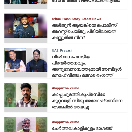
സേവനത്തിന് NMCAയ്ക്ക് ആദരം
crime
Flash Story
Latest News
അർജുൻ ആയങ്കിയെ പൊലീസ്
അറസ്റ്റ് ചെയ്‌തു; പിടിയിലായത്
കണ്ണൂരിൽ നിന്ന്
UAE
Pravasi
വിശ്വാസം നേടിയ
പ്രവർത്തനവും,
അനുഭവസമ്പത്തുമായി അബ്‌ദുൾ
മനാഫ് വീണ്ടും മത്സര രംഗത്ത്
Alappuzha
crime
കാപ്പ ചുമത്തി കുപ്രസിദ്ധ
കുറ്റവാളി സിജു അലോഷ്യസിനെ
തടങ്കലിൽ അയച്ചു
Alappuzha
crime
ചേർത്തല കാളികുളം ഭാഗത്ത്