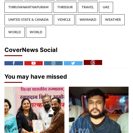
THIRUVANANTHAPURAM
THRISSUR
TRAVEL
UAE
UNITED STATE & CANADA
VEHICLE
WAYANAD
WEATHER
WORLD
WORLD
CoverNews Social
You may have missed