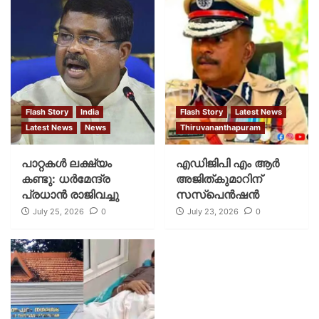
Flash Story
India
Flash Story
Latest News
Latest News
News
Thiruvananthapuram
പാറ്റകള്‍ ലക്ഷ്യം
എഡിജിപി എം ആർ
കണ്ടു: ധര്‍മേന്ദ്ര
അജിത്കുമാറിന്
പ്രധാന്‍ രാജിവച്ചു
സസ്പെൻഷൻ
July 25, 2026
0
July 23, 2026
0