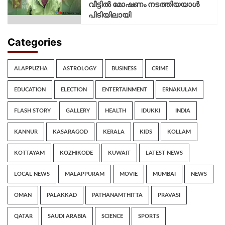
വീട്ടിൽ മോഷണം നടത്തിയയാൾ
പിടിയിലായി
Categories
ALAPPUZHA
ASTROLOGY
BUSINESS
CRIME
EDUCATION
ELECTION
ENTERTAINMENT
ERNAKULAM
FLASH STORY
GALLERY
HEALTH
IDUKKI
INDIA
KANNUR
KASARAGOD
KERALA
KIDS
KOLLAM
KOTTAYAM
KOZHIKODE
KUWAIT
LATEST NEWS
LOCAL NEWS
MALAPPURAM
MOVIE
MUMBAI
NEWS
OMAN
PALAKKAD
PATHANAMTHITTA
PRAVASI
QATAR
SAUDI ARABIA
SCIENCE
SPORTS