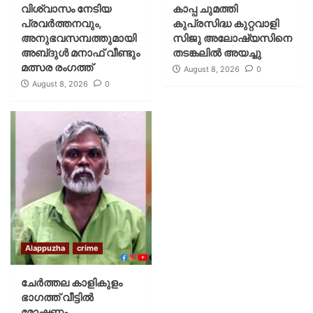
വിശ്വാസം നേടിയ
കാപ്പ ചുമത്തി
പ്രവർത്തനവും,
കുപ്രസിദ്ധ കുറ്റവാളി
അനുഭവസമ്പത്തുമായി
സിജു അലോഷ്യസിനെ
അബ്‌ദുൾ മനാഫ് വീണ്ടും
തടങ്കലിൽ അയച്ചു
മത്സര രംഗത്ത്
August 8, 2026
0
August 8, 2026
0
Alappuzha
crime
ചേർത്തല കാളികുളം
ഭാഗത്ത് വീട്ടിൽ
മോഷണം