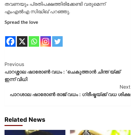
തവണയും പ്രതിപക്ഷത്തിരിക്കേണ്ടി വരുമെന്ന്
എംഎൽഎ സിദ്ധിഖ് പറഞ്ഞു.
Spread the love
Previous
പാറശ്ശാല ഷാരോൺ വധം : ‘ചെകുത്താൻ ചിന്ത’യ്ക്ക്
ഇന്ന് വിധി
Next
പാറശാല ഷാരോൺ രാജ് വധം : ഗ്രീഷ്മയ്ക്ക് വധ ശിക്ഷ
Related News