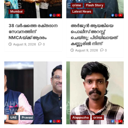
crime
Flash Story
Mumbai
Latest News
38 വർഷത്തെ രക്തദാന
അർജുൻ ആയങ്കിയെ
സേവനത്തിന്
പൊലീസ് അറസ്റ്റ്
NMCAയ്ക്ക് ആദരം
ചെയ്‌തു; പിടിയിലായത്
കണ്ണൂരിൽ നിന്ന്
August 9, 2026
0
August 9, 2026
0
UAE
Pravasi
Alappuzha
crime