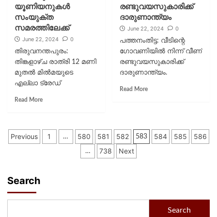
യൂണിയനുകൾ
രണ്ടുവയസുകാരിക്ക്
സംയുക്ത
ദാരുണാന്ത്യം
സമരത്തിലേക്ക്
June 22, 2024
0
June 22, 2024
0
പത്തനംതിട്ട: വീടിന്റെ
തിരുവനന്തപുരം:
ഗോവണിയില്‍ നിന്ന് വീണ്
തിങ്കളാഴ്ച രാത്രി 12 മണി
രണ്ടുവയസുകാരിക്ക്
മുതൽ മിൽമയുടെ
ദാരുണാന്ത്യം.
എല്ലാ ട്രേഡ്
പത്തനംതിട്ട കോന്നി
Read More
യൂണിയനുകളും
മാങ്കുളത്ത് ഷബീര്‍ -
Read More
സംയുക്തമായി
സജീന ദമ്പതികളുടെ
സമരത്തിലേക്ക്.
മകള്‍ അസ്രാ മറിയമാണ്
മിൽമയിൽ ശമ്പള
മരിച്ചത്. ശനിയാഴ്‌ച
Previous
1
580
581
582
584
585
586
പരിഷ്ക്കരണം
…
രാവിലെ...
583
നടപ്പാക്കണമെന്ന്
738
Next
…
ആവശ്യപ്പെട്ടാണ് സമരം.
മിൽമ മാനേജ്മെന്‍റിന്...
Search
Search