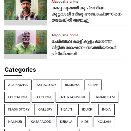
Alappuzha
crime
കാപ്പ ചുമത്തി കുപ്രസിദ്ധ
കുറ്റവാളി സിജു അലോഷ്യസിനെ
തടങ്കലിൽ അയച്ചു
Alappuzha
crime
ചേർത്തല കാളികുളം ഭാഗത്ത്
വീട്ടിൽ മോഷണം നടത്തിയയാൾ
പിടിയിലായി
Categories
ALAPPUZHA
ASTROLOGY
BUSINESS
CRIME
EDUCATION
ELECTION
ENTERTAINMENT
ERNAKULAM
FLASH STORY
GALLERY
HEALTH
IDUKKI
INDIA
KANNUR
KASARAGOD
KERALA
KIDS
KOLLAM