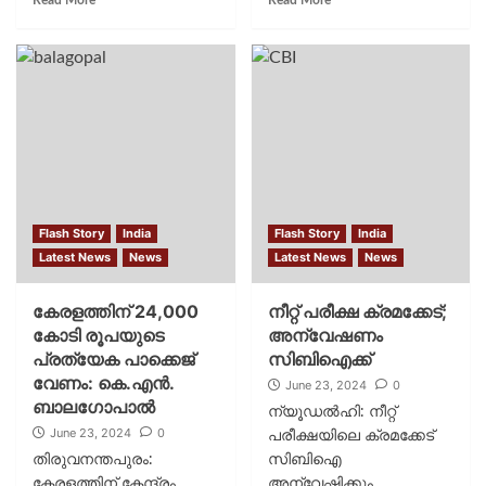
മുതിര്‍ന്ന സിപിഐഎം
സർക്കാരിന്‍റെ
നേതാവ് പി ജയരാജന്‍.
നിലപാടെന്നും,
അവരെ ഒതുക്കുന്നതിന്
സംസ്ഥാന
വേണ്ടിയാണ് ലോക്‌സഭാ
സർക്കാരുകളാണ്
തിരഞ്ഞെടുപ്പില്‍...
ഇക്കാര്യത്തിൽ ഇനി
തീരുമാനമെടുക്കേണ്ടതെന്നും...
Flash Story
India
Flash Story
India
Latest News
News
Latest News
News
കേരളത്തിന് 24,000
നീറ്റ് പരീക്ഷ ക്രമക്കേട്;
കോടി രൂപയുടെ
അന്വേഷണം
പ്രത്യേക പാക്കെജ്‌
സിബിഐക്ക്
വേണം: കെ.എൻ.
June 23, 2024
0
ബാലഗോപാൽ
ന്യൂഡല്‍ഹി: നീറ്റ്
June 23, 2024
0
പരീക്ഷയിലെ ക്രമക്കേട്
തിരുവനന്തപുരം:​
സിബിഐ
കേരളത്തിന്‌ കേ​​ന്ദ്രം
അന്വേഷിക്കും.