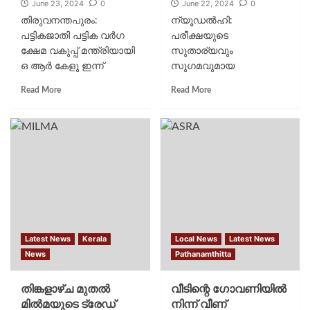
June 23, 2024
0
June 22, 2024
0
തിരുവനന്തപുരം:
ന്യൂഡൽഹി:
പട്ടികജാതി പട്ടിക വര്‍ഗ
പരീക്ഷയുടെ
ക്ഷേമ വകുപ്പ് മന്ത്രിയായി
സുതാര്യവും
ഒ ആര്‍ കേളു ഇന്ന്
സുഗമവുമായ
സത്യപ്രതിജ്ഞ ചെയ്ത്
നടത്തിപ്പിനു വേണ്ടി
Read More
Read More
അധികാരമേല്‍ക്കും.
കേന്ദ്ര വിദ്യാഭ്യാസ
രാജ്ഭവനില്‍ വൈകീട്ട്
മന്ത്രാലയം ഉന്നത
നാലു മണിക്കാണ്
സമിതിയെ നിയോഗിച്ചു.
സത്യപ്രതിജ്ഞാ
പരീക്ഷയുടെ സുഗമമായ
ചടങ്ങ്...
നടത്തിപ്പ്, ഡേറ്റ
സുരക്ഷിതമാക്കാനുള്ള
നിർദേശങ്ങൾ,
എൻടിസിയുടെ
പ്രവർത്തനവും...
Latest News
Kerala
Local News
Latest News
News
Pathanamthitta
തിങ്കളാഴ്ച മുതൽ
വീടിന്റെ ഗോവണിയില്‍
മിൽമയുടെ ട്രേഡ്
നിന്ന് വീണ്