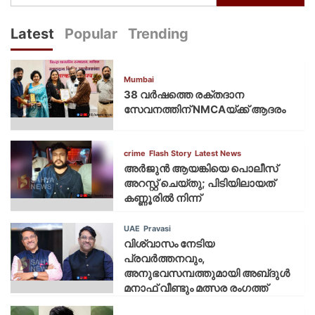
Latest
Popular
Trending
Mumbai
38 വർഷത്തെ രക്തദാന
സേവനത്തിന് NMCAയ്ക്ക് ആദരം
crime
Flash Story
Latest News
അർജുൻ ആയങ്കിയെ പൊലീസ്
അറസ്റ്റ് ചെയ്‌തു; പിടിയിലായത്
കണ്ണൂരിൽ നിന്ന്
UAE
Pravasi
വിശ്വാസം നേടിയ
പ്രവർത്തനവും,
അനുഭവസമ്പത്തുമായി അബ്‌ദുൾ
മനാഫ് വീണ്ടും മത്സര രംഗത്ത്