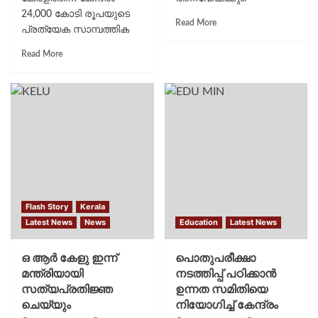
24,000 കോടി രൂപയുടെ
നാഷണൽ ടെസ്റ്റിങ്
Read More
പ്രത്യേക സാമ്പത്തിക
ഏജൻസിയുടെ ഡയറക്ടർ
പാക്കെജ്‌
ജനറലിനെ മാറ്റിയതിന്
Read More
അനുവദിക്കണമെന്ന്‌
പിന്നാലെയാണ്
ധനമന്ത്രി കെ.എൻ.
അന്വേഷണ ചുമതല
ബാലഗോപാൽ. ഇത്‌
സിബിഐക്ക്
അടുത്ത കേന്ദ്ര ബജറ്റിൽ
കൈമാറിയത്. മേയ്
ഉൾപ്പെടുത്തി
അഞ്ചിന് നടന്ന...
പ്രഖ്യാപിക്കണം-
കേന്ദ്ര...
Flash Story
Kerala
Latest News
News
Education
Latest News
ഒ ആര്‍ കേളു ഇന്ന്
പൊതുപരീക്ഷാ
മന്ത്രിയായി
നടത്തിപ്പ് പഠിക്കാൻ
സത്യപ്രതിജ്ഞ
ഉന്നത സമിതിയെ
ചെയ്യും
നിയോഗിച്ച് കേന്ദ്രം