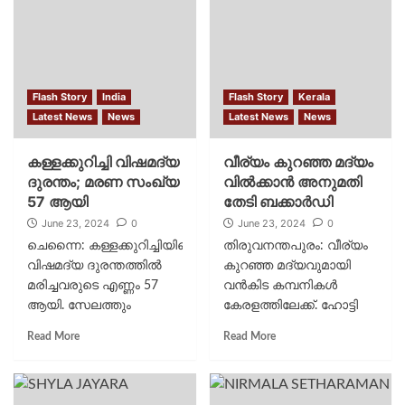
Flash Story
India
Flash Story
Kerala
Latest News
News
Latest News
News
കള്ളക്കുറിച്ചി വിഷമദ്യ
വീര്യം കുറഞ്ഞ മദ്യം
ദുരന്തം; മരണ സംഖ്യ
വിൽക്കാൻ അനുമതി
57 ആയി
തേടി ബക്കാർഡി
June 23, 2024
0
June 23, 2024
0
ചെന്നൈ: കള്ളക്കുറിച്ചിയിലെ
തിരുവനന്തപുരം: വീര്യം
വിഷമദ്യ ദുരന്തത്തിൽ
കുറഞ്ഞ മദ്യവുമായി
മരിച്ചവരുടെ എണ്ണം 57
വൻകിട കമ്പനികൾ
ആയി. സേലത്തും
കേരളത്തിലേക്ക്. ഹോട്ടി
കള്ളക്കുറിച്ചിയിലും
വൈനിൻ്റെ മറവിലാണ്
Read More
Read More
ഗുരുതരാവസ്ഥയിൽ
വീര്യം കുറഞ്ഞ
ചികിത്സയിലായിരുന്ന 2
മദ്യവുമായി വൻകിട
പേർ കൂടി ഇന്ന് രാവിലെ
മദ്യ കമ്പനികൾ
മരിച്ചതോടെയാണ് മരണ
സംസ്ഥാനത്തേക്കെത്തുന്നത്.