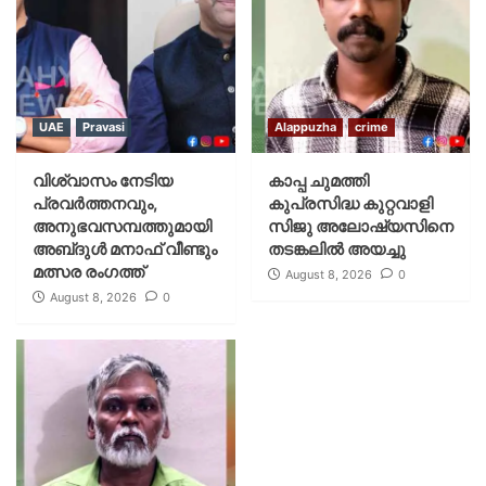
UAE
Pravasi
Alappuzha
crime
വിശ്വാസം നേടിയ
കാപ്പ ചുമത്തി
പ്രവർത്തനവും,
കുപ്രസിദ്ധ കുറ്റവാളി
അനുഭവസമ്പത്തുമായി
സിജു അലോഷ്യസിനെ
അബ്‌ദുൾ മനാഫ് വീണ്ടും
തടങ്കലിൽ അയച്ചു
മത്സര രംഗത്ത്
August 8, 2026
0
August 8, 2026
0