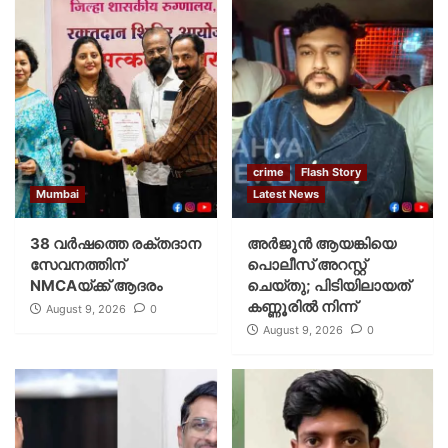
crime
Flash Story
Mumbai
Latest News
38 വർഷത്തെ രക്തദാന
അർജുൻ ആയങ്കിയെ
സേവനത്തിന്
പൊലീസ് അറസ്റ്റ്
NMCAയ്ക്ക് ആദരം
ചെയ്‌തു; പിടിയിലായത്
കണ്ണൂരിൽ നിന്ന്
August 9, 2026
0
August 9, 2026
0