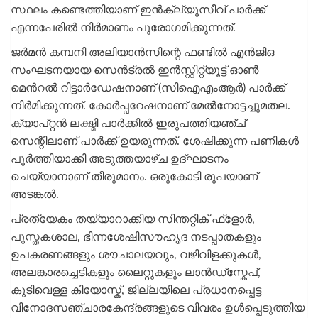
സ്ഥലം കണ്ടെത്തിയാണ് ഇൻക്ല്യൂസീവ് പാർക്ക്
എന്നപേരിൽ നിർമാണം പുരോഗമിക്കുന്നത്.
ജർമൻ കമ്പനി അലിയാൻസിന്റെ ഫണ്ടിൽ എൻജിഒ
സംഘടനയായ സെൻട്രൽ ഇൻസ്റ്റിറ്റ്യൂട്ട് ഓൺ
മെൻറൽ റിട്ടാർഡേഷനാണ് (സിഐഎംആർ) പാർക്ക്
നിർമിക്കുന്നത്. കോർപ്പറേഷനാണ് മേൽനോട്ടച്ചുമതല.
ക്യാപ്റ്റൻ ലക്ഷ്മി പാർക്കിൽ ഇരുപത്തിയഞ്ച്
സെന്റിലാണ് പാർക്ക് ഉയരുന്നത്. ശേഷിക്കുന്ന പണികൾ
പൂർത്തിയാക്കി അടുത്തയാഴ്ച ഉദ്ഘാടനം
ചെയ്യാനാണ് തീരുമാനം. ഒരുകോടി രൂപയാണ്
അടങ്കൽ.
പ്രത്യേകം തയ്യാറാക്കിയ സിന്തറ്റിക് ഫ്ളോർ,
പുസ്തകശാല, ഭിന്നശേഷിസൗഹൃദ നടപ്പാതകളും
ഉപകരണങ്ങളും ശൗചാലയവും, വഴിവിളക്കുകൾ,
അലങ്കാരച്ചെടികളും ലൈറ്റുകളും ലാൻഡ്‌സ്കേപ്,
കുടിവെള്ള കിയോസ്ക്, ജില്ലയിലെ പ്രധാനപ്പെട്ട
വിനോദസഞ്ചാരകേന്ദ്രങ്ങളുടെ വിവരം ഉൾപ്പെടുത്തിയ