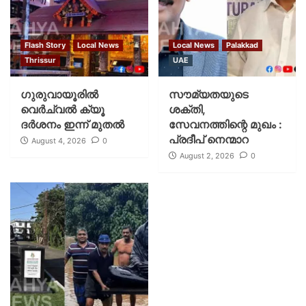
Flash Story
Local News
Local News
Palakkad
Thrissur
UAE
ഗുരുവായൂരില്‍
സൗമ്യതയുടെ
വെര്‍ച്വല്‍ ക്യൂ
ശക്തി,
ദര്‍ശനം ഇന്ന് മുതല്‍
സേവനത്തിന്റെ മുഖം :
പ്രദീപ് നെന്മാറ
August 4, 2026
0
August 2, 2026
0