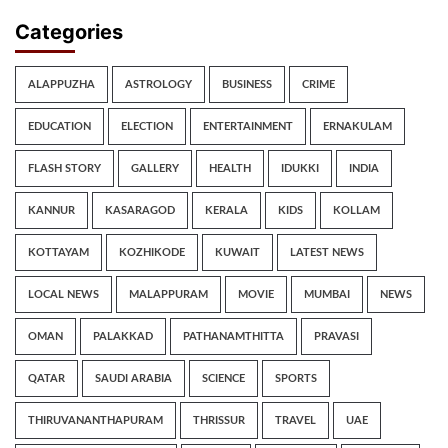
Categories
ALAPPUZHA
ASTROLOGY
BUSINESS
CRIME
EDUCATION
ELECTION
ENTERTAINMENT
ERNAKULAM
FLASH STORY
GALLERY
HEALTH
IDUKKI
INDIA
KANNUR
KASARAGOD
KERALA
KIDS
KOLLAM
KOTTAYAM
KOZHIKODE
KUWAIT
LATEST NEWS
LOCAL NEWS
MALAPPURAM
MOVIE
MUMBAI
NEWS
OMAN
PALAKKAD
PATHANAMTHITTA
PRAVASI
QATAR
SAUDI ARABIA
SCIENCE
SPORTS
THIRUVANANTHAPURAM
THRISSUR
TRAVEL
UAE