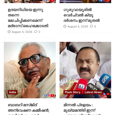
ഉദയനിധിയെ ഇന്നു
ഗുരുവായൂരില്‍
തന്നെ
വെര്‍ച്വല്‍ ക്യൂ
മോചിപ്പിക്കണമെന്ന്
ദര്‍ശനം ഇന്ന് മുതല്‍
മദ്രാസ് ഹൈക്കോടതി
August 4, 2026
0
August 4, 2026
0
India
Flash Story
Latest News
ബാബറി മസ്ജിദ്
മിന്നല്‍ പ്രളയം :
അന്വേഷണ കമ്മീഷന്‍;
മുഖ്യമന്ത്രി ഇന്ന്