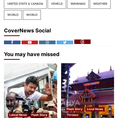
UNITED STATE & CANADA
VEHICLE
WAYANAD
WEATHER
WORLD
WORLD
CoverNews Social
You may have missed
Flash Story
Local News
Latest News
Flash Story
Thrissur