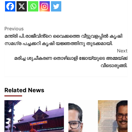
Previous
മന്ത്രി പി.രാജീവിൻ്റെ വൈക്കത്തെ വീട്ടുവളപ്പിൽ കൃഷി
സമഗ്ര പച്ചക്കറി കൃഷി യജ്ഞത്തിനു തുടക്കമായി.
Next
മരിച്ച ശുചീകരണ തൊഴിലാളി ജോയ്‌യുടെ അമ്മയ്ക്ക്
വീടൊരുങ്ങി.
Related News