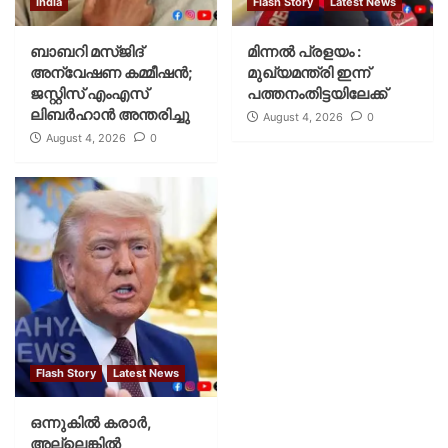
India
Flash Story
Latest News
ബാബറി മസ്ജിദ്
മിന്നല്‍ പ്രളയം :
അന്വേഷണ കമ്മീഷന്‍;
മുഖ്യമന്ത്രി ഇന്ന്
ജസ്റ്റിസ് എംഎസ്
പത്തനംതിട്ടയിലേക്ക്
ലിബര്‍ഹാന്‍ അന്തരിച്ചു
August 4, 2026
0
August 4, 2026
0
Flash Story
Latest News
ഒന്നുകില്‍ കരാര്‍,
അല്ലെങ്കില്‍