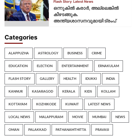
Flash Story
Latest News
ഒന്നുകില്‍ കരാര്‍, അല്ലെങ്കില്‍
കീഴടങ്ങുക.
അന്ത്യശാസനവുമായി ട്രംപ്
Categories
ALAPPUZHA
ASTROLOGY
BUSINESS
CRIME
EDUCATION
ELECTION
ENTERTAINMENT
ERNAKULAM
FLASH STORY
GALLERY
HEALTH
IDUKKI
INDIA
KANNUR
KASARAGOD
KERALA
KIDS
KOLLAM
KOTTAYAM
KOZHIKODE
KUWAIT
LATEST NEWS
LOCAL NEWS
MALAPPURAM
MOVIE
MUMBAI
NEWS
OMAN
PALAKKAD
PATHANAMTHITTA
PRAVASI