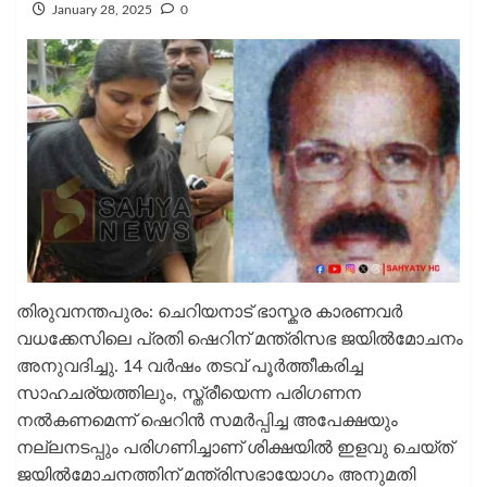
January 28, 2025
0
തിരുവനന്തപുരം: ചെറിയനാട് ഭാസ്കര കാരണവർ
വധക്കേസിലെ പ്രതി ഷെറിന് മന്ത്രിസഭ ജയിൽമോചനം
അനുവദിച്ചു. 14 വർഷം തടവ് പൂർത്തീകരിച്ച
സാഹചര്യത്തിലും, സ്ത്രീയെന്ന പരിഗണന
നൽകണമെന്ന് ഷെറിൻ സമർപ്പിച്ച അപേക്ഷയും
നല്ലനടപ്പും പരിഗണിച്ചാണ് ശിക്ഷയിൽ ഇളവു ചെയ്ത്
ജയിൽമോചനത്തിന് മന്ത്രിസഭായോഗം അനുമതി