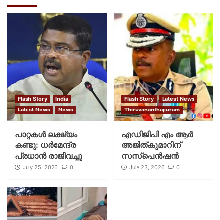
Flash Story
India
Flash Story
Latest News
Latest News
News
Thiruvananthapuram
പാറ്റകള്‍ ലക്ഷ്യം
എഡിജിപി എം ആർ
കണ്ടു: ധര്‍മേന്ദ്ര
അജിത്കുമാറിന്
പ്രധാന്‍ രാജിവച്ചു
സസ്പെൻഷൻ
July 25, 2026
0
July 23, 2026
0