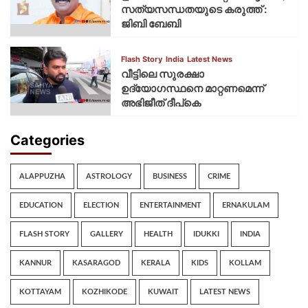
സത്യസന്ധതയുടെ കരുത്ത് :
ജിബി ബേബി
Flash Story
India
Latest News
വീട്ടിലെ സുരക്ഷാ
ഉദ്യോഗസ്ഥനെ മാറ്റണമെന്ന്
അഭിജീത് ദീപ്‌കെ
Categories
ALAPPUZHA
ASTROLOGY
BUSINESS
CRIME
EDUCATION
ELECTION
ENTERTAINMENT
ERNAKULAM
FLASH STORY
GALLERY
HEALTH
IDUKKI
INDIA
KANNUR
KASARAGOD
KERALA
KIDS
KOLLAM
KOTTAYAM
KOZHIKODE
KUWAIT
LATEST NEWS