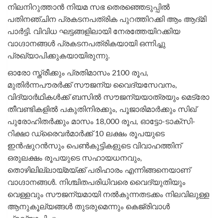
നിലനിറുത്താൻ നിയമ സഭ തെരഞ്ഞെടുപ്പിൽ
പതിനഞ്ചിന പ്രകടനപത്രിക പുറത്തിറക്കി ആം ആദ്മി
പാർട്ടി. വിവിധ ഘട്ടങ്ങളിലായി നേരത്തേയിറക്കിയ
വാഗ്ദാനങ്ങൾ പ്രകടനപത്രികയായി ഒന്നിച്ചു
പ്രഖ്യാപിക്കുകയായിരുന്നു.
ഓരോ സ്ത്രീക്കും പ്രതിമാസം 2100 രൂപ,
മുതിർന്നപൗരർക്ക് സൗജന്യ വൈദ്യസേവനം,
വിദ്യാർഥികൾക്ക് ബസിൽ സൗജന്യയാത്രയും മെട്രോ
തീവണ്ടികളിൽ പകുതിനിരക്കും, പൂജാരിമാർക്കും സിഖ്
പുരോഹിതർക്കും മാസം 18,000 രൂപ, ഓട്ടോ-ടാക്സി-
റിക്ഷാ ഡ്രൈവർമാർക്ക് 10 ലക്ഷം രൂപയുടെ
ഇൻഷുറൻസും പെൺകുട്ടികളുടെ വിവാഹത്തിന്
ഒരുലക്ഷം രൂപയുടെ സഹായധനവും,
തൊഴിലില്ലായ്മയ്ക്ക് പരിഹാരം എന്നിങ്ങനെയാണ്
വാഗ്ദാനങ്ങൾ. നിശ്ചിതപരിധിവരെ വൈദ്യുതിയും
വെള്ളവും സൗജന്യമായി നൽകുന്നതടക്കം നിലവിലുള്ള
ആനുകൂല്യങ്ങൾ തുടരുമെന്നും കെജ്‌രിവാൾ