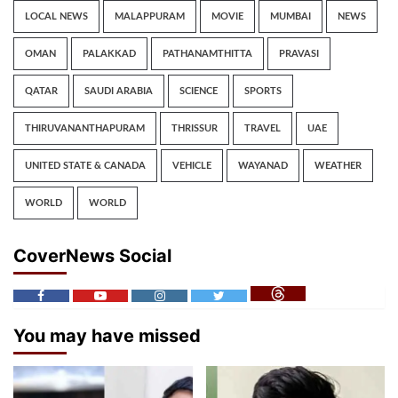
LOCAL NEWS
MALAPPURAM
MOVIE
MUMBAI
NEWS
OMAN
PALAKKAD
PATHANAMTHITTA
PRAVASI
QATAR
SAUDI ARABIA
SCIENCE
SPORTS
THIRUVANANTHAPURAM
THRISSUR
TRAVEL
UAE
UNITED STATE & CANADA
VEHICLE
WAYANAD
WEATHER
WORLD
WORLD
CoverNews Social
You may have missed