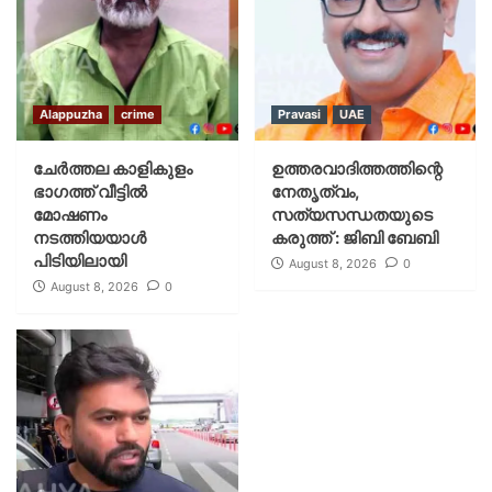
Alappuzha
crime
Pravasi
UAE
ചേർത്തല കാളികുളം
ഉത്തരവാദിത്തത്തിന്റെ
ഭാഗത്ത് വീട്ടിൽ
നേതൃത്വം,
മോഷണം
സത്യസന്ധതയുടെ
നടത്തിയയാൾ
കരുത്ത് : ജിബി ബേബി
പിടിയിലായി
August 8, 2026
0
August 8, 2026
0