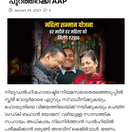
പുറത്തിറക്കി AAP
January 28, 2025
0
ന്യൂഡൽഹി:മഹാരാഷ്ട്ര നിയമസഭാതെരഞ്ഞെടുപ്പിൽ
സ്ത്രീ വോട്ടർമാരെ ഏറ്റവും സ്വാധീനിക്കുകയും
മഹായുതിയെ വിജയത്തിലേയ്ക്ക് നയിക്കുകയും ചെയ്ത
‘ലഡ്കി ബഹാൻ യോജന’ വഴിയുള്ള സാമ്പത്തിക
സഹായം അധികാരം നിലനിർത്താൻ ഡൽഹിയിൽ
പരീക്ഷിക്കാൻ ഒരുങ്ങി അരവിന്ദ് കെജ്‌രിവാൾ. ഭരണം