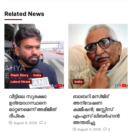
Related News
Flash Story
India
Latest News
India
വീട്ടിലെ സുരക്ഷാ
ബാബറി മസ്ജിദ്
ഉദ്യോഗസ്ഥനെ
അന്വേഷണ
മാറ്റണമെന്ന് അഭിജീത്
കമ്മീഷന്‍; ജസ്റ്റിസ്
ദീപ്‌കെ
എംഎസ് ലിബര്‍ഹാന്‍
അന്തരിച്ചു
August 8, 2026
0
August 4, 2026
0