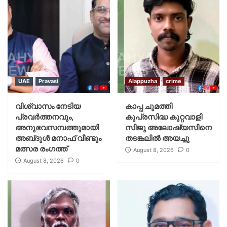
UAE
Pravasi
Alappuzha
crime
വിശ്വാസം നേടിയ
കാപ്പ ചുമത്തി
പ്രവർത്തനവും,
കുപ്രസിദ്ധ കുറ്റവാളി
അനുഭവസമ്പത്തുമായി
സിജു അലോഷ്യസിനെ
അബ്‌ദുൾ മനാഫ് വീണ്ടും
തടങ്കലിൽ അയച്ചു
മത്സര രംഗത്ത്
August 8, 2026
0
August 8, 2026
0