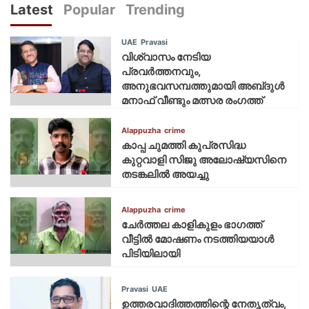
Latest
Popular
Trending
UAE
Pravasi
വിശ്വാസം നേടിയ
പ്രവർത്തനവും,
അനുഭവസമ്പത്തുമായി അബ്‌ദുൾ
മനാഫ് വീണ്ടും മത്സര രംഗത്ത്
Alappuzha
crime
കാപ്പ ചുമത്തി കുപ്രസിദ്ധ
കുറ്റവാളി സിജു അലോഷ്യസിനെ
തടങ്കലിൽ അയച്ചു
Alappuzha
crime
ചേർത്തല കാളികുളം ഭാഗത്ത്
വീട്ടിൽ മോഷണം നടത്തിയയാൾ
പിടിയിലായി
Pravasi
UAE
ഉത്തരവാദിത്തത്തിന്റെ നേതൃത്വം,