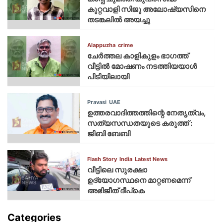
കുറ്റവാളി സിജു അലോഷ്യസിനെ
തടങ്കലിൽ അയച്ചു
Alappuzha
crime
ചേർത്തല കാളികുളം ഭാഗത്ത്
വീട്ടിൽ മോഷണം നടത്തിയയാൾ
പിടിയിലായി
Pravasi
UAE
ഉത്തരവാദിത്തത്തിന്റെ നേതൃത്വം,
സത്യസന്ധതയുടെ കരുത്ത് :
ജിബി ബേബി
Flash Story
India
Latest News
വീട്ടിലെ സുരക്ഷാ
ഉദ്യോഗസ്ഥനെ മാറ്റണമെന്ന്
അഭിജീത് ദീപ്‌കെ
Categories