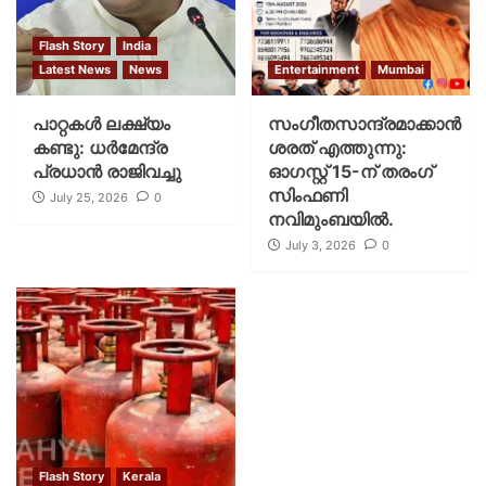
Flash Story
India
Latest News
News
Entertainment
Mumbai
പാറ്റകള്‍ ലക്ഷ്യം
സംഗീതസാന്ദ്രമാക്കാൻ
കണ്ടു: ധര്‍മേന്ദ്ര
ശരത് എത്തുന്നു:
പ്രധാന്‍ രാജിവച്ചു
ഓഗസ്റ്റ് 15-ന് തരംഗ്
സിംഫണി
July 25, 2026
0
നവിമുംബയിൽ.
July 3, 2026
0
Flash Story
Kerala