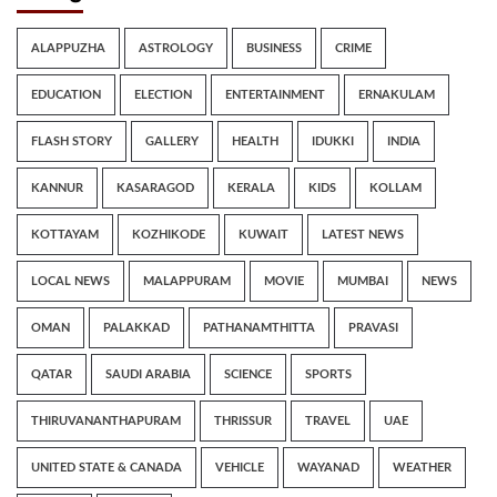
ALAPPUZHA
ASTROLOGY
BUSINESS
CRIME
EDUCATION
ELECTION
ENTERTAINMENT
ERNAKULAM
FLASH STORY
GALLERY
HEALTH
IDUKKI
INDIA
KANNUR
KASARAGOD
KERALA
KIDS
KOLLAM
KOTTAYAM
KOZHIKODE
KUWAIT
LATEST NEWS
LOCAL NEWS
MALAPPURAM
MOVIE
MUMBAI
NEWS
OMAN
PALAKKAD
PATHANAMTHITTA
PRAVASI
QATAR
SAUDI ARABIA
SCIENCE
SPORTS
THIRUVANANTHAPURAM
THRISSUR
TRAVEL
UAE
UNITED STATE & CANADA
VEHICLE
WAYANAD
WEATHER