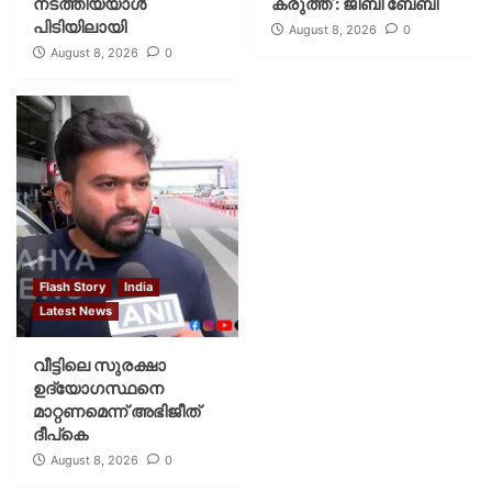
നടത്തിയയാൾ
കരുത്ത് : ജിബി ബേബി
പിടിയിലായി
August 8, 2026
0
August 8, 2026
0
Flash Story
India
Latest News
വീട്ടിലെ സുരക്ഷാ
ഉദ്യോഗസ്ഥനെ
മാറ്റണമെന്ന് അഭിജീത്
ദീപ്‌കെ
August 8, 2026
0