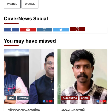
WORLD
WORLD
CoverNews Social
You may have missed
UAE
Pravasi
Alappuzha
crime
വിശ്വാസം നേടിയ
കാപ്പ ചുമത്തി