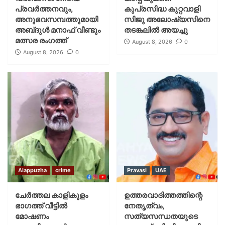
പ്രവർത്തനവും,
കുപ്രസിദ്ധ കുറ്റവാളി
അനുഭവസമ്പത്തുമായി
സിജു അലോഷ്യസിനെ
അബ്‌ദുൾ മനാഫ് വീണ്ടും
തടങ്കലിൽ അയച്ചു
മത്സര രംഗത്ത്
August 8, 2026
0
August 8, 2026
0
Alappuzha
crime
Pravasi
UAE
ചേർത്തല കാളികുളം
ഉത്തരവാദിത്തത്തിന്റെ
ഭാഗത്ത് വീട്ടിൽ
നേതൃത്വം,
മോഷണം
സത്യസന്ധതയുടെ