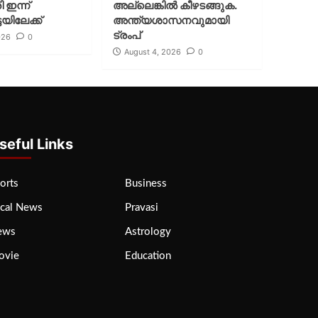
ി ഇന്ന്
അല്ലെങ്കില്‍ കീഴടങ്ങുക.
യിലേക്ക്
അന്ത്യശാസനവുമായി
ട്രംപ്
026
0
August 4, 2026
0
seful Links
orts
Business
cal News
Pravasi
ews
Astrology
ovie
Education