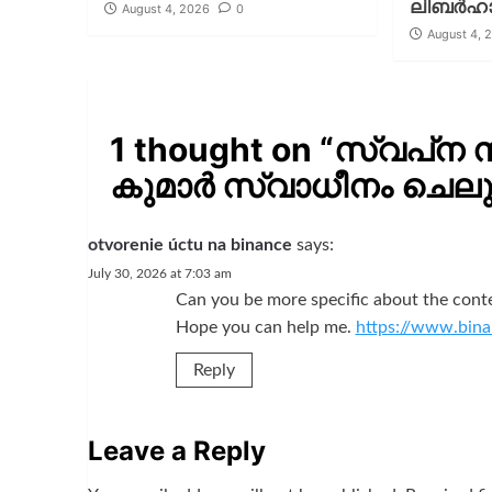
ലിബര്‍ഹാ
August 4, 2026
0
August 4, 
1 thought on “
സ്വപ്‌ന 
കുമാർ സ്വാധീനം ചെലുത
otvorenie úctu na binance
says:
July 30, 2026 at 7:03 am
Can you be more specific about the content
Hope you can help me.
https://www.bina
Reply
Leave a Reply