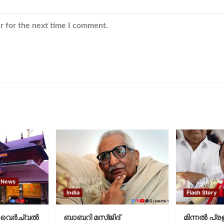
r for the next time I comment.
 News
India
Flash Story
വെര്‍ച്വല്‍
ബാബറി മസ്ജിദ്
മിന്നല്‍ പ്ര