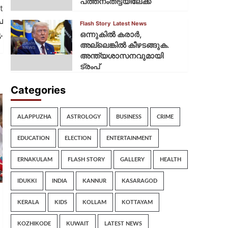
പത്തനംതിട്ടയിലേക്ക്
t
പ
Flash Story
Latest News
.
ഒന്നുകില്‍ കരാര്‍,
അല്ലെങ്കില്‍ കീഴടങ്ങുക.
അന്ത്യശാസനവുമായി
ട്രംപ്
Categories
ALAPPUZHA
ASTROLOGY
BUSINESS
CRIME
EDUCATION
ELECTION
ENTERTAINMENT
ERNAKULAM
FLASH STORY
GALLERY
HEALTH
IDUKKI
INDIA
KANNUR
KASARAGOD
KERALA
KIDS
KOLLAM
KOTTAYAM
KOZHIKODE
KUWAIT
LATEST NEWS