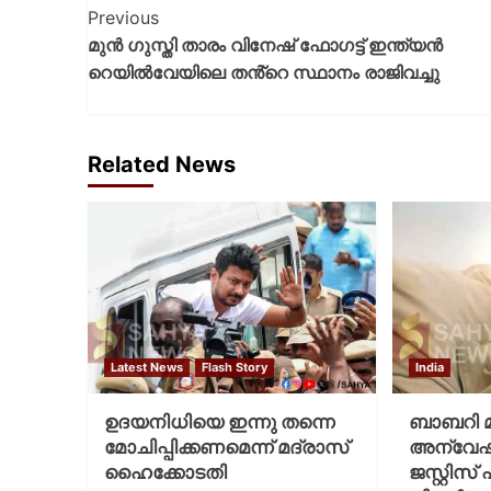
Previous
മുൻ ഗുസ്തി താരം വിനേഷ് ഫോഗട്ട് ഇന്ത്യൻ
റെയിൽവേയിലെ തൻ്റെ സ്ഥാനം രാജിവച്ചു
Related News
Latest News
Flash Story
India
ഉദയനിധിയെ ഇന്നു തന്നെ
ബാബറി മ
മോചിപ്പിക്കണമെന്ന് മദ്രാസ്
അന്വേഷണ
ഹൈക്കോടതി
ജസ്റ്റിസ