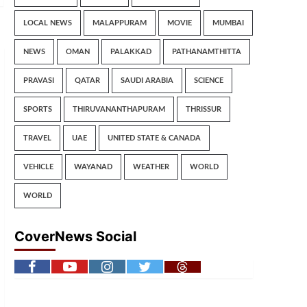
LOCAL NEWS
MALAPPURAM
MOVIE
MUMBAI
NEWS
OMAN
PALAKKAD
PATHANAMTHITTA
PRAVASI
QATAR
SAUDI ARABIA
SCIENCE
SPORTS
THIRUVANANTHAPURAM
THRISSUR
TRAVEL
UAE
UNITED STATE & CANADA
VEHICLE
WAYANAD
WEATHER
WORLD
WORLD
CoverNews Social