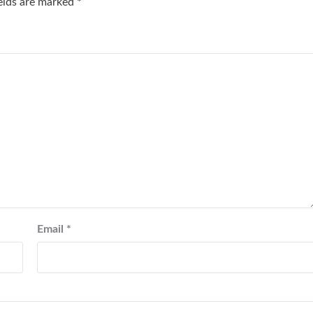
ields are marked
*
Email
*