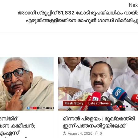
Nex
അദാനി ഗ്രൂപ്പിന് 61,832 കോടി രൂപയിലധികം വായ്
എഴുതിത്തള്ളിയതിനെ രാഹുൽ ഗാന്ധി വിമർശിച്ചു
Flash Story
Latest News
സ്ജിദ്
മിന്നല്‍ പ്രളയം : മുഖ്യമന്ത്രി
 കമ്മീഷന്‍;
ഇന്ന് പത്തനംതിട്ടയിലേക്ക്
് എംഎസ്
August 4, 2026
0