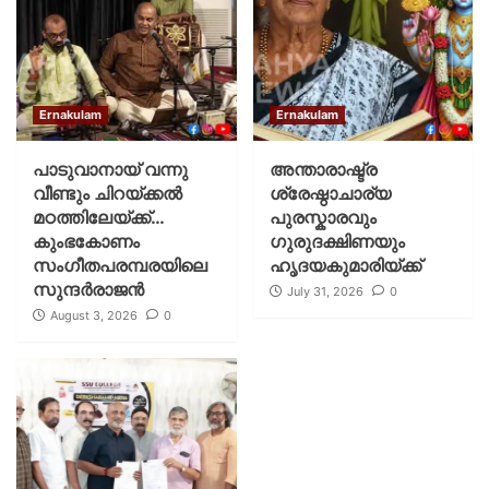
Ernakulam
Ernakulam
പാടുവാനായ് വന്നു
അന്താരാഷ്ട്ര
വീണ്ടും ചിറയ്ക്കൽ
ശ്രേഷ്ഠാചാര്യ
മഠത്തിലേയ്ക്ക്…
പുരസ്കാരവും
കുംഭകോണം
ഗുരുദക്ഷിണയും
സംഗീതപരമ്പരയിലെ
ഹൃദയകുമാരിയ്ക്ക്
സുന്ദർരാജൻ
July 31, 2026
0
August 3, 2026
0