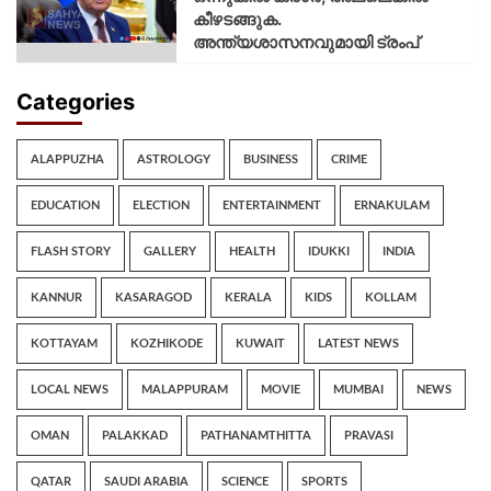
കീഴടങ്ങുക.
അന്ത്യശാസനവുമായി ട്രംപ്
Categories
ALAPPUZHA
ASTROLOGY
BUSINESS
CRIME
EDUCATION
ELECTION
ENTERTAINMENT
ERNAKULAM
FLASH STORY
GALLERY
HEALTH
IDUKKI
INDIA
KANNUR
KASARAGOD
KERALA
KIDS
KOLLAM
KOTTAYAM
KOZHIKODE
KUWAIT
LATEST NEWS
LOCAL NEWS
MALAPPURAM
MOVIE
MUMBAI
NEWS
OMAN
PALAKKAD
PATHANAMTHITTA
PRAVASI
QATAR
SAUDI ARABIA
SCIENCE
SPORTS