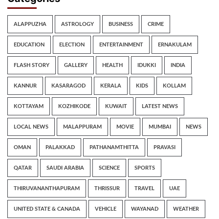
ALAPPUZHA
ASTROLOGY
BUSINESS
CRIME
EDUCATION
ELECTION
ENTERTAINMENT
ERNAKULAM
FLASH STORY
GALLERY
HEALTH
IDUKKI
INDIA
KANNUR
KASARAGOD
KERALA
KIDS
KOLLAM
KOTTAYAM
KOZHIKODE
KUWAIT
LATEST NEWS
LOCAL NEWS
MALAPPURAM
MOVIE
MUMBAI
NEWS
OMAN
PALAKKAD
PATHANAMTHITTA
PRAVASI
QATAR
SAUDI ARABIA
SCIENCE
SPORTS
THIRUVANANTHAPURAM
THRISSUR
TRAVEL
UAE
UNITED STATE & CANADA
VEHICLE
WAYANAD
WEATHER