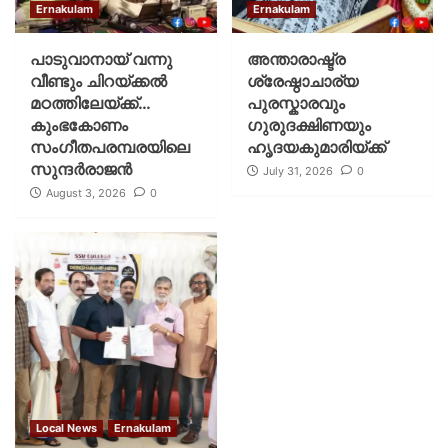
Ernakulam
Ernakulam
പാടുവാനായ് വന്നു
അന്താരാഷ്ട്ര
വീണ്ടും ചിറയ്ക്കൽ
ശ്രേഷ്ഠാചാര്യ
മഠത്തിലേയ്ക്ക്…
പുരസ്കാരവും
കുംഭകോണം
ഗുരുദക്ഷിണയും
സംഗീതപരമ്പരയിലെ
ഹൃദയകുമാരിയ്ക്ക്
സുന്ദർരാജൻ
July 31, 2026
0
August 3, 2026
0
Local News
Ernakulam