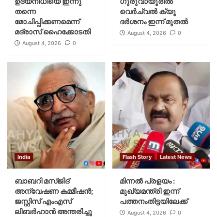
ഉദയനിധിയെ ഇന്നു
ഗുരുവായൂരില്‍
തന്നെ
വെര്‍ച്വല്‍ ക്യൂ
മോചിപ്പിക്കണമെന്ന്
ദര്‍ശനം ഇന്ന് മുതല്‍
മദ്രാസ് ഹൈക്കോടതി
August 4, 2026
0
August 4, 2026
0
India
Flash Story
Latest News
ബാബറി മസ്ജിദ്
മിന്നല്‍ പ്രളയം :
അന്വേഷണ കമ്മീഷന്‍;
മുഖ്യമന്ത്രി ഇന്ന്
ജസ്റ്റിസ് എംഎസ്
പത്തനംതിട്ടയിലേക്ക്
ലിബര്‍ഹാന്‍ അന്തരിച്ചു
August 4, 2026
0