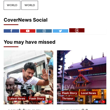
WORLD
WORLD
CoverNews Social
You may have missed
Flash Story
Local News
Latest News
Flash Story
Thrissur