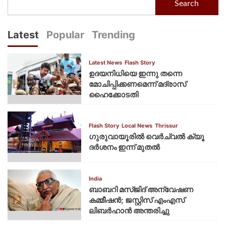
Search
Latest
Popular
Trending
Latest News
Flash Story
ഉദയനിധിയെ ഇന്നു തന്നെ
മോചിപ്പിക്കണമെന്ന് മദ്രാസ്
ഹൈക്കോടതി
Flash Story
Local News
Thrissur
ഗുരുവായൂരില്‍ വെര്‍ച്വല്‍ ക്യൂ
ദര്‍ശനം ഇന്ന് മുതല്‍
India
ബാബറി മസ്ജിദ് അന്വേഷണ
കമ്മീഷന്‍; ജസ്റ്റിസ് എംഎസ്
ലിബര്‍ഹാന്‍ അന്തരിച്ചു