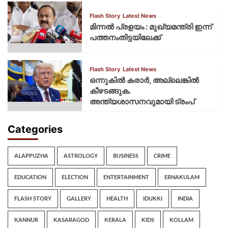
Flash Story
Latest News
മിന്നല്‍ പ്രളയം : മുഖ്യമന്ത്രി ഇന്ന്
പത്തനംതിട്ടയിലേക്ക്
Flash Story
Latest News
ഒന്നുകില്‍ കരാര്‍, അല്ലെങ്കില്‍
കീഴടങ്ങുക.
അന്ത്യശാസനവുമായി ട്രംപ്
Categories
ALAPPUZHA
ASTROLOGY
BUSINESS
CRIME
EDUCATION
ELECTION
ENTERTAINMENT
ERNAKULAM
FLASH STORY
GALLERY
HEALTH
IDUKKI
INDIA
KANNUR
KASARAGOD
KERALA
KIDS
KOLLAM