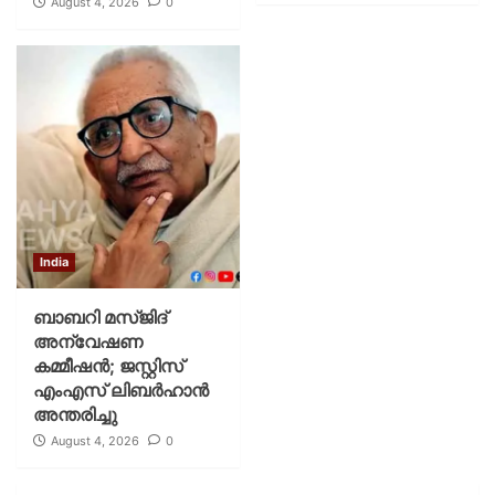
August 4, 2026
0
India
ബാബറി മസ്ജിദ്
അന്വേഷണ
കമ്മീഷന്‍; ജസ്റ്റിസ്
എംഎസ് ലിബര്‍ഹാന്‍
അന്തരിച്ചു
August 4, 2026
0