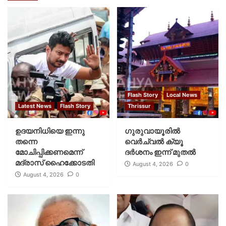
Flash Story
Local News
Latest News
Flash Story
Thrissur
ഉദയനിധിയെ ഇന്നു
ഗുരുവായൂരില്‍
തന്നെ
വെര്‍ച്വല്‍ ക്യൂ
മോചിപ്പിക്കണമെന്ന്
ദര്‍ശനം ഇന്ന് മുതല്‍
മദ്രാസ് ഹൈക്കോടതി
August 4, 2026
0
August 4, 2026
0