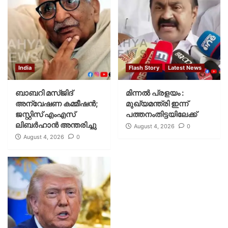
India
Flash Story
Latest News
ബാബറി മസ്ജിദ്
മിന്നല്‍ പ്രളയം :
അന്വേഷണ കമ്മീഷന്‍;
മുഖ്യമന്ത്രി ഇന്ന്
ജസ്റ്റിസ് എംഎസ്
പത്തനംതിട്ടയിലേക്ക്
ലിബര്‍ഹാന്‍ അന്തരിച്ചു
August 4, 2026
0
August 4, 2026
0