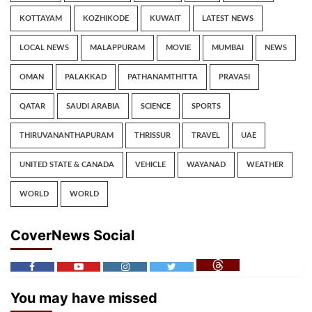
KOTTAYAM
KOZHIKODE
KUWAIT
LATEST NEWS
LOCAL NEWS
MALAPPURAM
MOVIE
MUMBAI
NEWS
OMAN
PALAKKAD
PATHANAMTHITTA
PRAVASI
QATAR
SAUDI ARABIA
SCIENCE
SPORTS
THIRUVANANTHAPURAM
THRISSUR
TRAVEL
UAE
UNITED STATE & CANADA
VEHICLE
WAYANAD
WEATHER
WORLD
WORLD
CoverNews Social
You may have missed