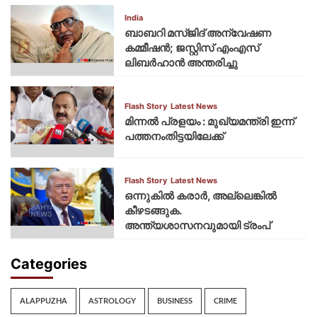
India
ബാബറി മസ്ജിദ് അന്വേഷണ
കമ്മീഷന്‍; ജസ്റ്റിസ് എംഎസ്
ലിബര്‍ഹാന്‍ അന്തരിച്ചു
Flash Story
Latest News
മിന്നല്‍ പ്രളയം : മുഖ്യമന്ത്രി ഇന്ന്
പത്തനംതിട്ടയിലേക്ക്
Flash Story
Latest News
ഒന്നുകില്‍ കരാര്‍, അല്ലെങ്കില്‍
കീഴടങ്ങുക.
അന്ത്യശാസനവുമായി ട്രംപ്
Categories
ALAPPUZHA
ASTROLOGY
BUSINESS
CRIME