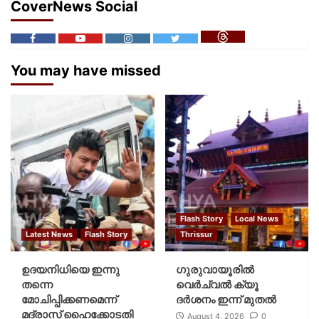
CoverNews Social
You may have missed
Flash Story
Local News
Latest News
Flash Story
Thrissur
ഉദയനിധിയെ ഇന്നു
ഗുരുവായൂരില്‍
തന്നെ
വെര്‍ച്വല്‍ ക്യൂ
മോചിപ്പിക്കണമെന്ന്
ദര്‍ശനം ഇന്ന് മുതല്‍
മദ്രാസ് ഹൈക്കോടതി
August 4, 2026
0