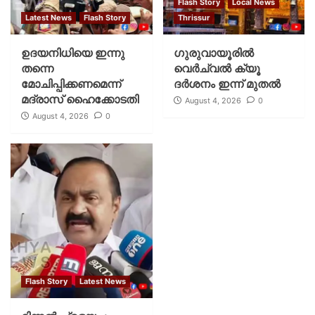
Flash Story
Local News
Latest News
Flash Story
Thrissur
ഉദയനിധിയെ ഇന്നു
ഗുരുവായൂരില്‍
തന്നെ
വെര്‍ച്വല്‍ ക്യൂ
മോചിപ്പിക്കണമെന്ന്
ദര്‍ശനം ഇന്ന് മുതല്‍
മദ്രാസ് ഹൈക്കോടതി
August 4, 2026
0
August 4, 2026
0
Flash Story
Latest News