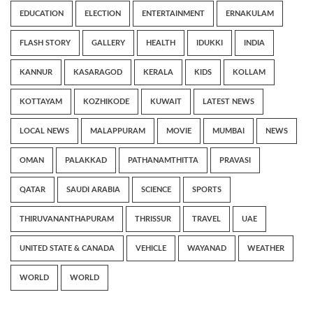
EDUCATION
ELECTION
ENTERTAINMENT
ERNAKULAM
FLASH STORY
GALLERY
HEALTH
IDUKKI
INDIA
KANNUR
KASARAGOD
KERALA
KIDS
KOLLAM
KOTTAYAM
KOZHIKODE
KUWAIT
LATEST NEWS
LOCAL NEWS
MALAPPURAM
MOVIE
MUMBAI
NEWS
OMAN
PALAKKAD
PATHANAMTHITTA
PRAVASI
QATAR
SAUDI ARABIA
SCIENCE
SPORTS
THIRUVANANTHAPURAM
THRISSUR
TRAVEL
UAE
UNITED STATE & CANADA
VEHICLE
WAYANAD
WEATHER
WORLD
WORLD