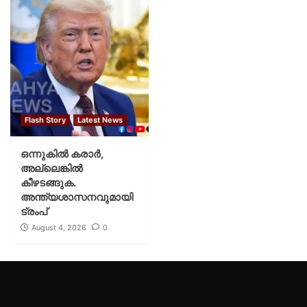
Flash Story
Latest News
ഒന്നുകില്‍ കരാര്‍,
അല്ലെങ്കില്‍
കീഴടങ്ങുക.
അന്ത്യശാസനവുമായി
ട്രംപ്
August 4, 2026
0