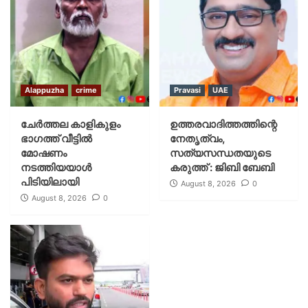
Alappuzha
crime
Pravasi
UAE
ചേർത്തല കാളികുളം
ഉത്തരവാദിത്തത്തിന്റെ
ഭാഗത്ത് വീട്ടിൽ
നേതൃത്വം,
മോഷണം
സത്യസന്ധതയുടെ
നടത്തിയയാൾ
കരുത്ത് : ജിബി ബേബി
പിടിയിലായി
August 8, 2026
0
August 8, 2026
0