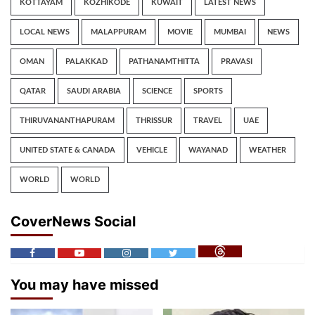
KOTTAYAM
KOZHIKODE
KUWAIT
LATEST NEWS
LOCAL NEWS
MALAPPURAM
MOVIE
MUMBAI
NEWS
OMAN
PALAKKAD
PATHANAMTHITTA
PRAVASI
QATAR
SAUDI ARABIA
SCIENCE
SPORTS
THIRUVANANTHAPURAM
THRISSUR
TRAVEL
UAE
UNITED STATE & CANADA
VEHICLE
WAYANAD
WEATHER
WORLD
WORLD
CoverNews Social
You may have missed