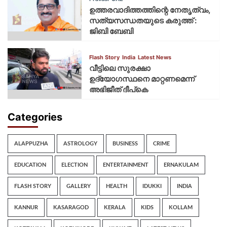
ഉത്തരവാദിത്തത്തിന്റെ നേതൃത്വം,
സത്യസന്ധതയുടെ കരുത്ത് :
ജിബി ബേബി
Flash Story
India
Latest News
വീട്ടിലെ സുരക്ഷാ
ഉദ്യോഗസ്ഥനെ മാറ്റണമെന്ന്
അഭിജീത് ദീപ്‌കെ
Categories
ALAPPUZHA
ASTROLOGY
BUSINESS
CRIME
EDUCATION
ELECTION
ENTERTAINMENT
ERNAKULAM
FLASH STORY
GALLERY
HEALTH
IDUKKI
INDIA
KANNUR
KASARAGOD
KERALA
KIDS
KOLLAM