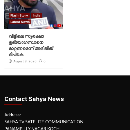
Flash Story
India
Latest News
വീട്ടിലെ സുരക്ഷാ
ഉദ്യോഗസ്ഥനെ
മാറ്റണമെന്ന് അഭിജീത്
ദീപ്‌കെ
August 8, 2026
0
Contact Sahya News
Address:
SAHYA TV SATELITE COMMUNICATION
PANAMPILLY NAGAR KOCHI,