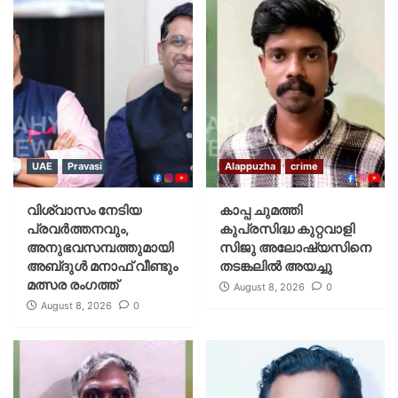
UAE
Pravasi
Alappuzha
crime
വിശ്വാസം നേടിയ
കാപ്പ ചുമത്തി
പ്രവർത്തനവും,
കുപ്രസിദ്ധ കുറ്റവാളി
അനുഭവസമ്പത്തുമായി
സിജു അലോഷ്യസിനെ
അബ്‌ദുൾ മനാഫ് വീണ്ടും
തടങ്കലിൽ അയച്ചു
മത്സര രംഗത്ത്
August 8, 2026
0
August 8, 2026
0