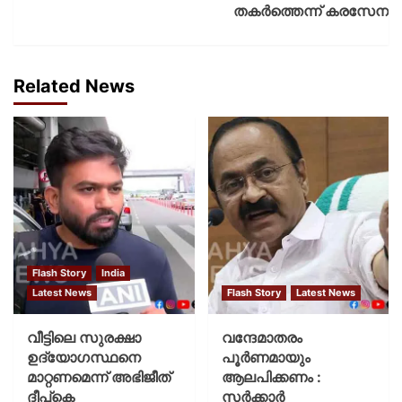
തകർത്തെന്ന് കരസേന
Related News
Flash Story
India
Latest News
Flash Story
Latest News
വീട്ടിലെ സുരക്ഷാ
വന്ദേമാതരം
ഉദ്യോഗസ്ഥനെ
പൂര്‍ണമായും
മാറ്റണമെന്ന് അഭിജീത്
ആലപിക്കണം :
ദീപ്‌കെ
സര്‍ക്കാര്‍