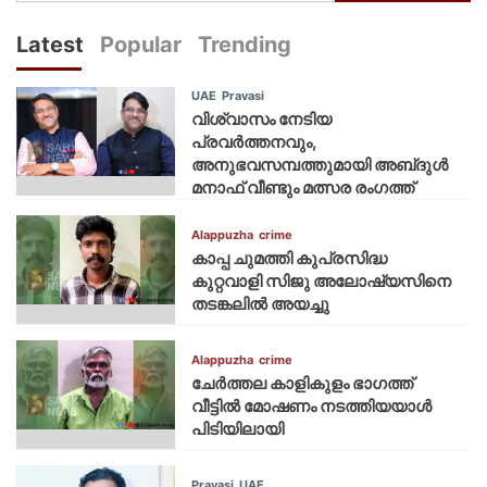
Latest
Popular
Trending
UAE
Pravasi
വിശ്വാസം നേടിയ
പ്രവർത്തനവും,
അനുഭവസമ്പത്തുമായി അബ്‌ദുൾ
മനാഫ് വീണ്ടും മത്സര രംഗത്ത്
Alappuzha
crime
കാപ്പ ചുമത്തി കുപ്രസിദ്ധ
കുറ്റവാളി സിജു അലോഷ്യസിനെ
തടങ്കലിൽ അയച്ചു
Alappuzha
crime
ചേർത്തല കാളികുളം ഭാഗത്ത്
വീട്ടിൽ മോഷണം നടത്തിയയാൾ
പിടിയിലായി
Pravasi
UAE