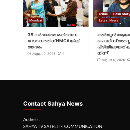
crime
Flash Stor
Mumbai
Latest News
38 വർഷത്തെ രക്തദാന
അർജുൻ ആയങ്
സേവനത്തിന് NMCAയ്ക്ക്
പൊലീസ് അറസ്റ്റ
ആദരം
പിടിയിലായത് ക
നിന്ന്
August 9, 2026
0
August 9, 2026
Contact Sahya News
Address:
SAHYA TV SATELITE COMMUNICATION