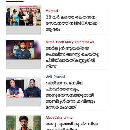
Mumbai
38 വർഷത്തെ രക്തദാന
സേവനത്തിന് NMCAയ്ക്ക്
ആദരം
crime
Flash Story
Latest News
അർജുൻ ആയങ്കിയെ
പൊലീസ് അറസ്റ്റ് ചെയ്‌തു;
പിടിയിലായത് കണ്ണൂരിൽ
നിന്ന്
UAE
Pravasi
വിശ്വാസം നേടിയ
പ്രവർത്തനവും,
അനുഭവസമ്പത്തുമായി
അബ്‌ദുൾ മനാഫ് വീണ്ടും
മത്സര രംഗത്ത്
Alappuzha
crime
കാപ്പ ചുമത്തി കുപ്രസിദ്ധ
കുറ്റവാളി സിജു