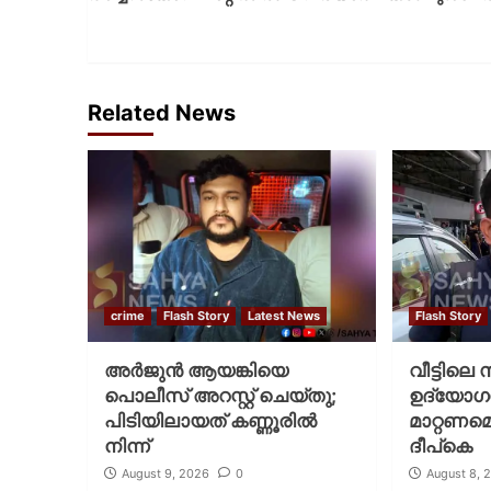
Related News
crime
Flash Story
Latest News
Flash Story
അർജുൻ ആയങ്കിയെ
വീട്ടിലെ
പൊലീസ് അറസ്റ്റ് ചെയ്‌തു;
ഉദ്യോ
പിടിയിലായത് കണ്ണൂരിൽ
മാറ്റണമെ
നിന്ന്
ദീപ്‌കെ
August 9, 2026
0
August 8, 