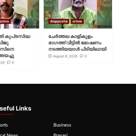
crime
Alappuzha
crime
്തി കുപ്രസിദ്ധ
ചേർത്തല കാളികുളം
സിജു
ഭാഗത്ത് വീട്ടിൽ മോഷണം
സിനെ
നടത്തിയയാൾ പിടിയിലായി
അയച്ചു
August 8, 2026
0
026
0
seful Links
orts
Business
cal News
Pravasi