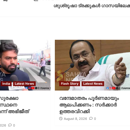
ശുശ്രൂഷാ ട്രക്കുകൾ ഗാസയിലേക്ക
India
Latest News
Flash Story
Latest News
 സുരക്ഷാ
വന്ദേമാതരം പൂര്‍ണമായും
ഗസ്ഥനെ
ആലപിക്കണം : സര്‍ക്കാര്‍
ന്ന് അഭിജീത്
ഉത്തരവിറക്കി
August 8, 2026
0
2026
0