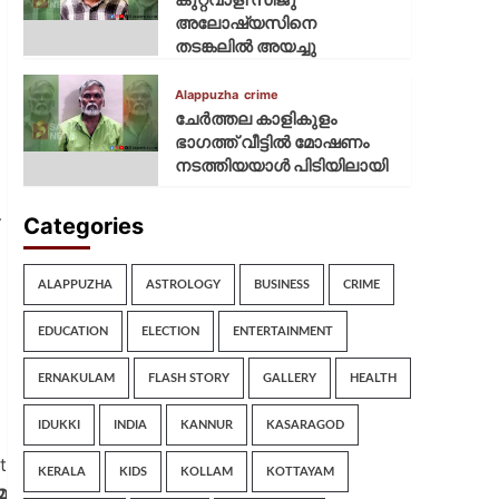
അലോഷ്യസിനെ
തടങ്കലിൽ അയച്ചു
Alappuzha
crime
ചേർത്തല കാളികുളം
ഭാഗത്ത് വീട്ടിൽ മോഷണം
നടത്തിയയാൾ പിടിയിലായി
.
Categories
ALAPPUZHA
ASTROLOGY
BUSINESS
CRIME
EDUCATION
ELECTION
ENTERTAINMENT
ERNAKULAM
FLASH STORY
GALLERY
HEALTH
IDUKKI
INDIA
KANNUR
KASARAGOD
t
KERALA
KIDS
KOLLAM
KOTTAYAM
മ