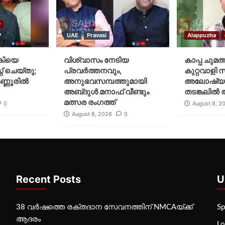
y
UAE
Pravasi
Alappuzha
കിയെ
വിശ്വാസം നേടിയ
കാപ്പ ചുമത
് ചെയ്‌തു;
പ്രവർത്തനവും,
കുറ്റവാളി 
ണ്ണൂരിൽ
അനുഭവസമ്പത്തുമായി
അലോഷ്യ
അബ്‌ദുൾ മനാഫ് വീണ്ടും
തടങ്കലിൽ 
മത്സര രംഗത്ത്
0
August 8, 2
August 8, 2026
0
Recent Posts
U
38 വർഷത്തെ രക്തദാന സേവനത്തിന് NMCAയ്ക്ക്
Sp
ആദരം
Lo