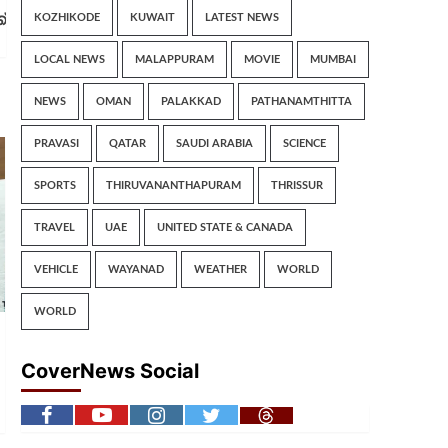
്
KOZHIKODE
KUWAIT
LATEST NEWS
LOCAL NEWS
MALAPPURAM
MOVIE
MUMBAI
NEWS
OMAN
PALAKKAD
PATHANAMTHITTA
PRAVASI
QATAR
SAUDI ARABIA
SCIENCE
SPORTS
THIRUVANANTHAPURAM
THRISSUR
TRAVEL
UAE
UNITED STATE & CANADA
VEHICLE
WAYANAD
WEATHER
WORLD
WORLD
CoverNews Social