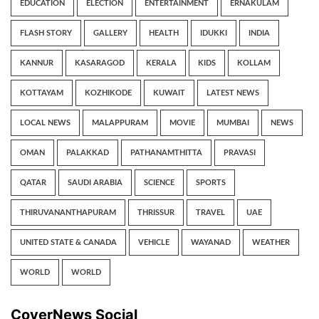
EDUCATION
ELECTION
ENTERTAINMENT
ERNAKULAM
FLASH STORY
GALLERY
HEALTH
IDUKKI
INDIA
KANNUR
KASARAGOD
KERALA
KIDS
KOLLAM
KOTTAYAM
KOZHIKODE
KUWAIT
LATEST NEWS
LOCAL NEWS
MALAPPURAM
MOVIE
MUMBAI
NEWS
OMAN
PALAKKAD
PATHANAMTHITTA
PRAVASI
QATAR
SAUDI ARABIA
SCIENCE
SPORTS
THIRUVANANTHAPURAM
THRISSUR
TRAVEL
UAE
UNITED STATE & CANADA
VEHICLE
WAYANAD
WEATHER
WORLD
WORLD
CoverNews Social