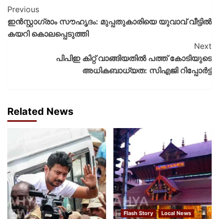
Previous
ഇൻസ്റ്റാഗ്രാം സൗഹൃദം: മുപ്പതുകാരിയെ യുവാവ് വീട്ടിൽ
കയറി കൊലപ്പെടുത്തി
Next
പിപിഇ കിറ്റ് വാങ്ങിയതിൽ പത്ത് കോടിയുടെ
അധികബാധ്യത: സിഎജി റിപ്പോർട്ട്
Related News
Flash Story
Local News