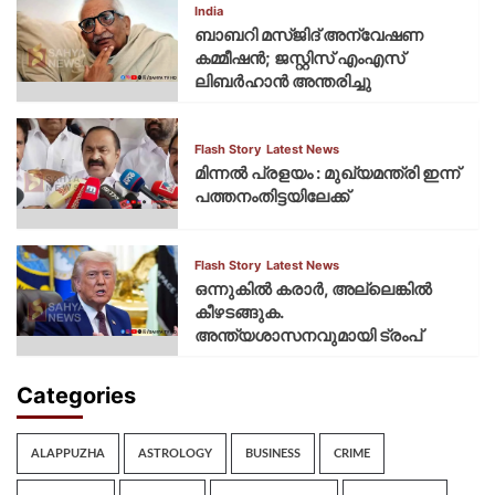
India
ബാബറി മസ്ജിദ് അന്വേഷണ
കമ്മീഷന്‍; ജസ്റ്റിസ് എംഎസ്
ലിബര്‍ഹാന്‍ അന്തരിച്ചു
Flash Story
Latest News
മിന്നല്‍ പ്രളയം : മുഖ്യമന്ത്രി ഇന്ന്
പത്തനംതിട്ടയിലേക്ക്
Flash Story
Latest News
ഒന്നുകില്‍ കരാര്‍, അല്ലെങ്കില്‍
കീഴടങ്ങുക.
അന്ത്യശാസനവുമായി ട്രംപ്
Categories
ALAPPUZHA
ASTROLOGY
BUSINESS
CRIME