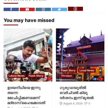
You may have missed
Flash Story
Local News
Latest News
Flash Story
Thrissur
ഉദയനിധിയെ ഇന്നു
ഗുരുവായൂരില്‍
തന്നെ
വെര്‍ച്വല്‍ ക്യൂ
മോചിപ്പിക്കണമെന്ന്
ദര്‍ശനം ഇന്ന് മുതല്‍
മദ്രാസ് ഹൈക്കോടതി
August 4, 2026
0