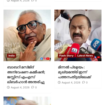
August 4, 2026
0
India
Flash Story
Latest News
ബാബറി മസ്ജിദ്
മിന്നല്‍ പ്രളയം :
അന്വേഷണ കമ്മീഷന്‍;
മുഖ്യമന്ത്രി ഇന്ന്
ജസ്റ്റിസ് എംഎസ്
പത്തനംതിട്ടയിലേക്ക്
ലിബര്‍ഹാന്‍ അന്തരിച്ചു
August 4, 2026
0
August 4, 2026
0