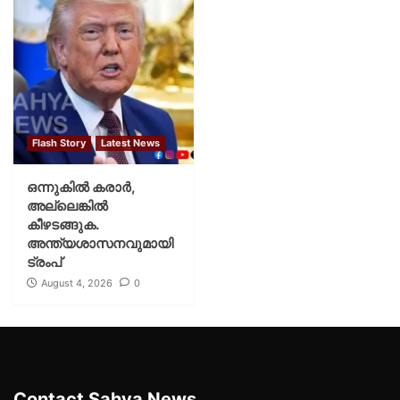
Flash Story
Latest News
ഒന്നുകില്‍ കരാര്‍,
അല്ലെങ്കില്‍
കീഴടങ്ങുക.
അന്ത്യശാസനവുമായി
ട്രംപ്
August 4, 2026
0
Contact Sahya News