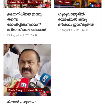
Latest News
Flash Story
Thrissur
ഉദയനിധിയെ ഇന്നു
ഗുരുവായൂരില്‍
തന്നെ
വെര്‍ച്വല്‍ ക്യൂ
മോചിപ്പിക്കണമെന്ന്
ദര്‍ശനം ഇന്ന് മുതല്‍
മദ്രാസ് ഹൈക്കോടതി
August 4, 2026
0
August 4, 2026
0
Flash Story
Latest News
മിന്നല്‍ പ്രളയം :