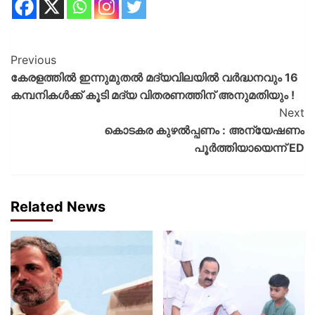
Previous
കേരളത്തിൽ ഇന്നുമുതൽ മദ്യവിലയിൽ വർദ്ധനവും 16
കമ്പനികൾക്ക് കൂടി മദ്യ വിതരണത്തിന് അനുമതിയും !
Next
കൊടകര കുഴൽപ്പണം : അന്യേഷണം
പൂർത്തിയായെന്ന് ED
Related News