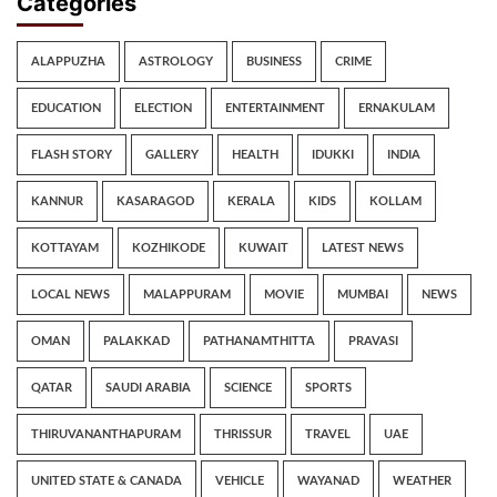
Categories
ALAPPUZHA
ASTROLOGY
BUSINESS
CRIME
EDUCATION
ELECTION
ENTERTAINMENT
ERNAKULAM
FLASH STORY
GALLERY
HEALTH
IDUKKI
INDIA
KANNUR
KASARAGOD
KERALA
KIDS
KOLLAM
KOTTAYAM
KOZHIKODE
KUWAIT
LATEST NEWS
LOCAL NEWS
MALAPPURAM
MOVIE
MUMBAI
NEWS
OMAN
PALAKKAD
PATHANAMTHITTA
PRAVASI
QATAR
SAUDI ARABIA
SCIENCE
SPORTS
THIRUVANANTHAPURAM
THRISSUR
TRAVEL
UAE
UNITED STATE & CANADA
VEHICLE
WAYANAD
WEATHER