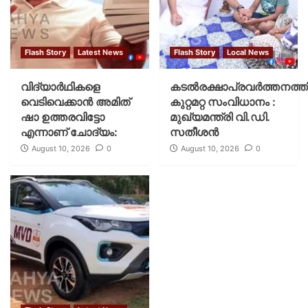
Flash Story
Latest News
Flash Story
Local News
വിദ്യാര്‍ഥികളെ
കടല്‍രക്ഷാപ്രവര്‍ത്തനത്ത
വെടിവെക്കാന്‍ അമിത്
കുറ്റമറ്റ സംവിധാനം :
ഷാ ഉത്തരവിട്ടോ
മുഖ്യമന്ത്രി വി.ഡി.
എന്നാണ് ചോദ്യം:
സതീശന്‍
August 10, 2026
0
August 10, 2026
0