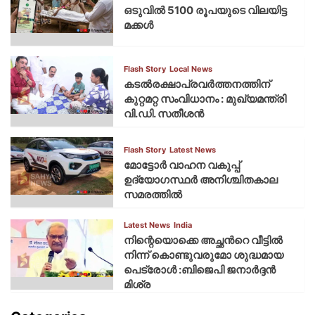
ഒടുവിൽ 5100 രൂപയുടെ വിലയിട്ട
മക്കൾ
Flash Story
Local News
കടല്‍രക്ഷാപ്രവര്‍ത്തനത്തിന്
കുറ്റമറ്റ സംവിധാനം : മുഖ്യമന്ത്രി
വി.ഡി. സതീശന്‍
Flash Story
Latest News
മോട്ടോര്‍ വാഹന വകുപ്പ്
ഉദ്യോഗസ്ഥര്‍ അനിശ്ചിതകാല
സമരത്തില്‍
Latest News
India
നിന്റെയൊക്കെ അച്ഛൻറെ വീട്ടിൽ
നിന്ന് കൊണ്ടുവരുമോ ശുദ്ധമായ
പെട്രോൾ :ബിജെപി ജനാർദ്ദൻ
മിശ്ര