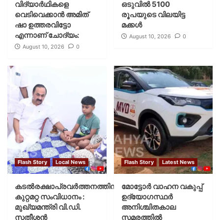
വിദ്യാര്‍ഥികളെ
ഒടുവിൽ 5100
വെടിവെക്കാന്‍ അമിത്
രൂപയുടെ വിലയിട്ട
ഷാ ഉത്തരവിട്ടോ
മക്കൾ
എന്നാണ് ചോദ്യം:
August 10, 2026
0
August 10, 2026
0
Flash Story
Local News
Flash Story
Latest News
കടല്‍രക്ഷാപ്രവര്‍ത്തനത്തിന്
മോട്ടോര്‍ വാഹന വകുപ്പ്
കുറ്റമറ്റ സംവിധാനം :
ഉദ്യോഗസ്ഥര്‍
മുഖ്യമന്ത്രി വി.ഡി.
അനിശ്ചിതകാല
സതീശന്‍
സമരത്തില്‍