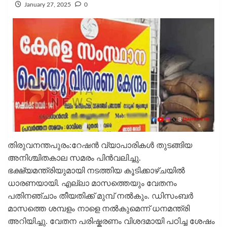
January 27, 2025
0
തിരുവനന്തപുരം:റേഷൻ വ്യാപാരികൾ തുടങ്ങിയ
അനിശ്ചിതകാല സമരം പിൻവലിച്ചു.
ഭക്ഷ്യമന്ത്രിയുമായി നടത്തിയ കൂടിക്കാഴ്ചയിൽ
ധാരണയായി. എല്ലാ മാസത്തെയും വേതനം
പതിനഞ്ചാം തീയതിക്ക് മുമ്പ് നൽകും. ഡിസംബർ
മാസത്തെ ശമ്പളം നാളെ നൽകുമെന്ന് ധനമന്ത്രി
അറിയിച്ചു. വേതന പരിഷ്കരണം വിശദമായി പഠിച്ച ശേഷം