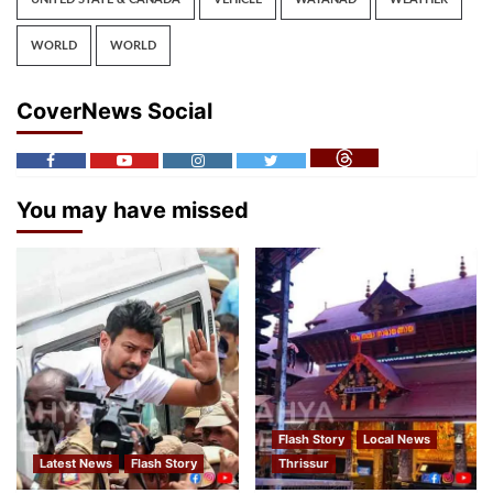
WORLD
WORLD
CoverNews Social
You may have missed
Flash Story
Local News
Latest News
Flash Story
Thrissur