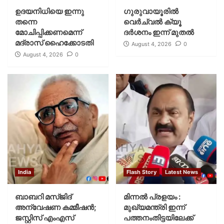
ഉദയനിധിയെ ഇന്നു
ഗുരുവായൂരില്‍
തന്നെ
വെര്‍ച്വല്‍ ക്യൂ
മോചിപ്പിക്കണമെന്ന്
ദര്‍ശനം ഇന്ന് മുതല്‍
മദ്രാസ് ഹൈക്കോടതി
August 4, 2026
0
August 4, 2026
0
India
Flash Story
Latest News
ബാബറി മസ്ജിദ്
മിന്നല്‍ പ്രളയം :
അന്വേഷണ കമ്മീഷന്‍;
മുഖ്യമന്ത്രി ഇന്ന്
ജസ്റ്റിസ് എംഎസ്
പത്തനംതിട്ടയിലേക്ക്