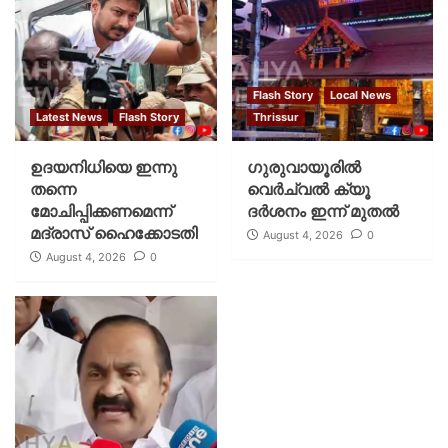
Flash Story
Local News
Latest News
Flash Story
Thrissur
ഉദയനിധിയെ ഇന്നു
ഗുരുവായൂരില്‍
തന്നെ
വെര്‍ച്വല്‍ ക്യൂ
മോചിപ്പിക്കണമെന്ന്
ദര്‍ശനം ഇന്ന് മുതല്‍
മദ്രാസ് ഹൈക്കോടതി
August 4, 2026
0
August 4, 2026
0