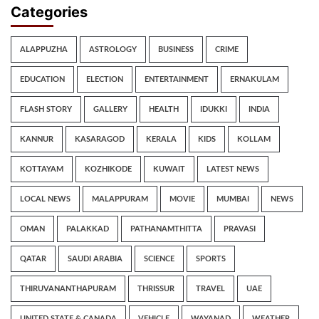
Categories
ALAPPUZHA
ASTROLOGY
BUSINESS
CRIME
EDUCATION
ELECTION
ENTERTAINMENT
ERNAKULAM
FLASH STORY
GALLERY
HEALTH
IDUKKI
INDIA
KANNUR
KASARAGOD
KERALA
KIDS
KOLLAM
KOTTAYAM
KOZHIKODE
KUWAIT
LATEST NEWS
LOCAL NEWS
MALAPPURAM
MOVIE
MUMBAI
NEWS
OMAN
PALAKKAD
PATHANAMTHITTA
PRAVASI
QATAR
SAUDI ARABIA
SCIENCE
SPORTS
THIRUVANANTHAPURAM
THRISSUR
TRAVEL
UAE
UNITED STATE & CANADA
VEHICLE
WAYANAD
WEATHER