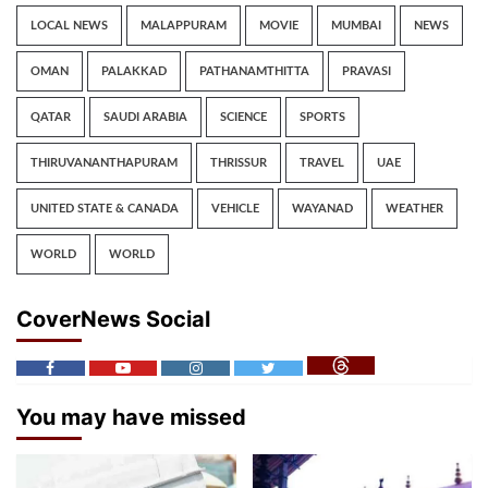
LOCAL NEWS
MALAPPURAM
MOVIE
MUMBAI
NEWS
OMAN
PALAKKAD
PATHANAMTHITTA
PRAVASI
QATAR
SAUDI ARABIA
SCIENCE
SPORTS
THIRUVANANTHAPURAM
THRISSUR
TRAVEL
UAE
UNITED STATE & CANADA
VEHICLE
WAYANAD
WEATHER
WORLD
WORLD
CoverNews Social
You may have missed