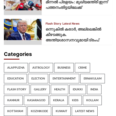
മിന്നല്‍ പ്രളയം : മുഖ്യമന്ത്രി ഇന്ന്
പത്തനംതിട്ടയിലേക്ക്
Flash Story
Latest News
ഒന്നുകില്‍ കരാര്‍, അല്ലെങ്കില്‍
കീഴടങ്ങുക.
അന്ത്യശാസനവുമായി ട്രംപ്
Categories
ALAPPUZHA
ASTROLOGY
BUSINESS
CRIME
EDUCATION
ELECTION
ENTERTAINMENT
ERNAKULAM
FLASH STORY
GALLERY
HEALTH
IDUKKI
INDIA
KANNUR
KASARAGOD
KERALA
KIDS
KOLLAM
KOTTAYAM
KOZHIKODE
KUWAIT
LATEST NEWS