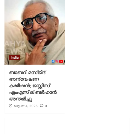
India
ബാബറി മസ്ജിദ്
അന്വേഷണ
കമ്മീഷന്‍; ജസ്റ്റിസ്
എംഎസ് ലിബര്‍ഹാന്‍
അന്തരിച്ചു
August 4, 2026
0