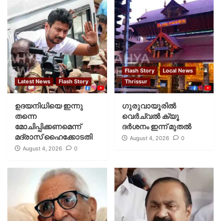
Flash Story
Local News
Latest News
Flash Story
Thrissur
ഉദയനിധിയെ ഇന്നു
ഗുരുവായൂരില്‍
തന്നെ
വെര്‍ച്വല്‍ ക്യൂ
മോചിപ്പിക്കണമെന്ന്
ദര്‍ശനം ഇന്ന് മുതല്‍
മദ്രാസ് ഹൈക്കോടതി
August 4, 2026
0
August 4, 2026
0