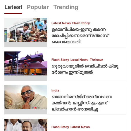
Latest
Popular
Trending
Latest News
Flash Story
ഉദയനിധിയെ ഇന്നു തന്നെ
മോചിപ്പിക്കണമെന്ന് മദ്രാസ്
ഹൈക്കോടതി
Flash Story
Local News
Thrissur
ഗുരുവായൂരില്‍ വെര്‍ച്വല്‍ ക്യൂ
ദര്‍ശനം ഇന്ന് മുതല്‍
India
ബാബറി മസ്ജിദ് അന്വേഷണ
കമ്മീഷന്‍; ജസ്റ്റിസ് എംഎസ്
ലിബര്‍ഹാന്‍ അന്തരിച്ചു
Flash Story
Latest News