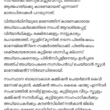
സംഘർഷം അനുഭവിച്ചുവെന്നും, അതാണ്
ആത്മഹത്യക്കു കാരണമായത് എന്നാണ്
മാതാപിതാക്കൾ പറയുന്നത്.
വിദ്യാർഥിനിയുടെ മരണത്തിന് കാരണക്കാരായ
അധ്യാപകർക്കെതിരെ നടപടി ആവശ്യപ്പെട്ട്
വിദ്യാർഥികളും രക്ഷിതാക്കളും നാട്ടുകാരും
രംഗത്തെത്തി. സ്കൂളിന് മുന്നിൽ നടന്ന പ്രതിഷേധം
മാനേജ്മെൻ്റിനെ സമ്മർദത്തിലാക്കി. പ്രതിഷേധം
ശക്തമായതോടെ കുട്ടിയെ ശാസിച്ച ക്ലാസ്
അധ്യാപകനെയും പ്രിൻസിപ്പളിനെയും ഉൾപ്പടെ
അഞ്ച് അധ്യാപകരെ സസ്പെൻഡ് ചെയ്യാൻ സ്കൂൾ
മാനേജ്മെൻ്റ് നിർബന്ധിതരായി.
സംസ്ഥാന ബാലാവകാശ കമ്മിഷൻ ചെയർമാൻ കെവി
മനോജ് കുമാർ, കമ്മിഷൻ അംഗം കെകെ ഷാജു എന്നിവർ
സംഭവത്തിൽ നേരിട്ട് ഇടപെട്ടു. കുട്ടിയുടെ വീടും സ്കൂളും
കമ്മിഷൻ സന്ദർശിച്ചു. കുട്ടിയുടെ സഹപാഠികൾക്കും
അധ്യാപകർക്കും കൗൺസിലിങ് നൽകാൻ ജില്ല
ശിശുസംരക്ഷണ യൂനിറ്റിന് ചെയർമാൻ നിർദേശം