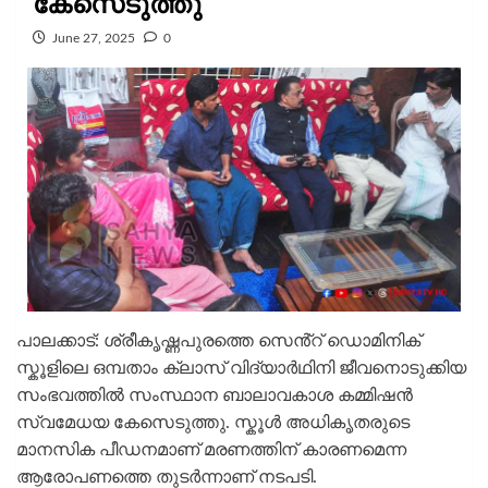
കേസെടുത്തു
June 27, 2025
0
പാലക്കാട്: ശ്രീകൃഷ്ണപുരത്തെ സെൻ്റ് ഡൊമിനിക്
സ്കൂളിലെ ഒമ്പതാം ക്ലാസ് വിദ്യാർഥിനി ജീവനൊടുക്കിയ
സംഭവത്തിൽ സംസ്ഥാന ബാലാവകാശ കമ്മിഷൻ
സ്വമേധയ കേസെടുത്തു. സ്കൂൾ അധികൃതരുടെ
മാനസിക പീഡനമാണ് മരണത്തിന് കാരണമെന്ന
ആരോപണത്തെ തുടർന്നാണ് നടപടി.