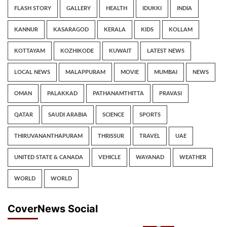
FLASH STORY
GALLERY
HEALTH
IDUKKI
INDIA
KANNUR
KASARAGOD
KERALA
KIDS
KOLLAM
KOTTAYAM
KOZHIKODE
KUWAIT
LATEST NEWS
LOCAL NEWS
MALAPPURAM
MOVIE
MUMBAI
NEWS
OMAN
PALAKKAD
PATHANAMTHITTA
PRAVASI
QATAR
SAUDI ARABIA
SCIENCE
SPORTS
THIRUVANANTHAPURAM
THRISSUR
TRAVEL
UAE
UNITED STATE & CANADA
VEHICLE
WAYANAD
WEATHER
WORLD
WORLD
CoverNews Social