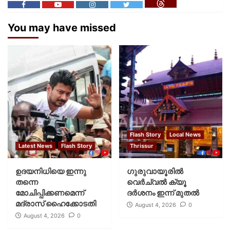
You may have missed
Flash Story
Local News
Latest News
Flash Story
Thrissur
ഉദയനിധിയെ ഇന്നു
ഗുരുവായൂരില്‍
തന്നെ
വെര്‍ച്വല്‍ ക്യൂ
മോചിപ്പിക്കണമെന്ന്
ദര്‍ശനം ഇന്ന് മുതല്‍
മദ്രാസ് ഹൈക്കോടതി
August 4, 2026
0
August 4, 2026
0