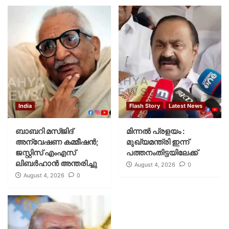
India
Flash Story
Latest News
ബാബറി മസ്ജിദ്
മിന്നല്‍ പ്രളയം :
അന്വേഷണ കമ്മീഷന്‍;
മുഖ്യമന്ത്രി ഇന്ന്
ജസ്റ്റിസ് എംഎസ്
പത്തനംതിട്ടയിലേക്ക്
ലിബര്‍ഹാന്‍ അന്തരിച്ചു
August 4, 2026
0
August 4, 2026
0