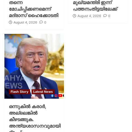
തന്നെ
മുഖ്യമന്ത്രി ഇന്ന്
മോചിപ്പിക്കണമെന്ന്
പത്തനംതിട്ടയിലേക്ക്
മദ്രാസ് ഹൈക്കോടതി
August 4, 2026
0
August 4, 2026
0
Flash Story
Latest News
ഒന്നുകില്‍ കരാര്‍,
അല്ലെങ്കില്‍
കീഴടങ്ങുക.
അന്ത്യശാസനവുമായി