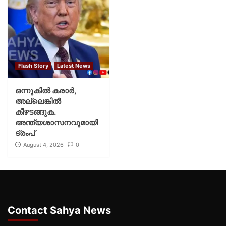
Flash Story
Latest News
ഒന്നുകില്‍ കരാര്‍,
അല്ലെങ്കില്‍
കീഴടങ്ങുക.
അന്ത്യശാസനവുമായി
ട്രംപ്
August 4, 2026
0
Contact Sahya News