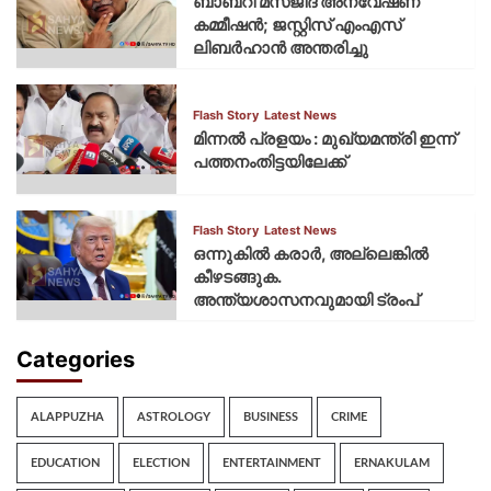
ബാബറി മസ്ജിദ് അന്വേഷണ
കമ്മീഷന്‍; ജസ്റ്റിസ് എംഎസ്
ലിബര്‍ഹാന്‍ അന്തരിച്ചു
Flash Story
Latest News
മിന്നല്‍ പ്രളയം : മുഖ്യമന്ത്രി ഇന്ന്
പത്തനംതിട്ടയിലേക്ക്
Flash Story
Latest News
ഒന്നുകില്‍ കരാര്‍, അല്ലെങ്കില്‍
കീഴടങ്ങുക.
അന്ത്യശാസനവുമായി ട്രംപ്
Categories
ALAPPUZHA
ASTROLOGY
BUSINESS
CRIME
EDUCATION
ELECTION
ENTERTAINMENT
ERNAKULAM