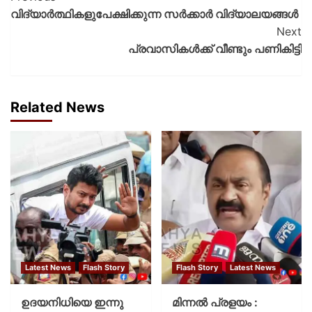
വിദ്യാർത്ഥികളുപേക്ഷിക്കുന്ന സർക്കാർ വിദ്യാലയങ്ങൾ
Next
പ്രവാസികൾക്ക് വീണ്ടും പണികിട്ടി
Related News
Latest News
Flash Story
Flash Story
Latest News
ഉദയനിധിയെ ഇന്നു
മിന്നല്‍ പ്രളയം :