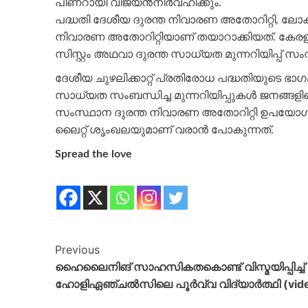
പിണറായി വിജയൻനിർവഹിക്കും.
പദ്ധതി ദേശീയ ദുരന്ത നിവാരണ അതോറിറ്റി, ല
നിവാരണ അതോറിറ്റിയാണ് തയാറാക്കിയത്. കേരള
സിസ്റ്റം അഥവാ ദുരന്ത സാധ്യത മുന്നറിയിപ്പ് സ
ദേശീയ ചുഴലിക്കാറ്റ് പ്രതിരോധ പദ്ധതിയുടെ ഭാഗമ
സാധ്യത സംബന്ധിച്ച മുന്നറിയിപ്പുകൾ ജനങ്ങ
സംസ്ഥാന ദുരന്ത നിവാരണ അതോറിറ്റി ഉപയോഗിക
ലൈറ്റ് ശൃംഖലയുമാണ് വരാൻ പോകുന്നത്.
Spread the love
Previous
ഹൈലൈനിങ് സാഹസികതകൊണ്ട് വിസ്മയിപ്പിച്ച്‌
ഹോളിഏഞ്ചൽസിലെ പൂർവ്വ വിദ്യാർത്ഥി (vid