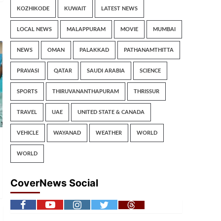
KOZHIKODE
KUWAIT
LATEST NEWS
LOCAL NEWS
MALAPPURAM
MOVIE
MUMBAI
NEWS
OMAN
PALAKKAD
PATHANAMTHITTA
PRAVASI
QATAR
SAUDI ARABIA
SCIENCE
SPORTS
THIRUVANANTHAPURAM
THRISSUR
TRAVEL
UAE
UNITED STATE & CANADA
VEHICLE
WAYANAD
WEATHER
WORLD
WORLD
CoverNews Social