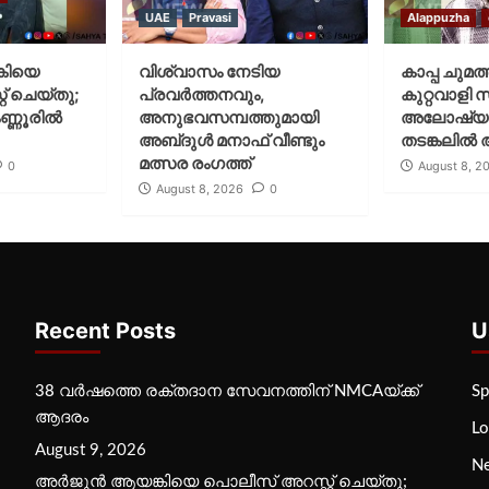
UAE
Pravasi
Alappuzha
കിയെ
വിശ്വാസം നേടിയ
കാപ്പ ചുമത
് ചെയ്‌തു;
പ്രവർത്തനവും,
കുറ്റവാളി 
ണ്ണൂരിൽ
അനുഭവസമ്പത്തുമായി
അലോഷ്യ
അബ്‌ദുൾ മനാഫ് വീണ്ടും
തടങ്കലിൽ 
മത്സര രംഗത്ത്
0
August 8, 2
August 8, 2026
0
Recent Posts
U
38 വർഷത്തെ രക്തദാന സേവനത്തിന് NMCAയ്ക്ക്
Sp
ആദരം
Lo
August 9, 2026
N
അർജുൻ ആയങ്കിയെ പൊലീസ് അറസ്റ്റ് ചെയ്‌തു;