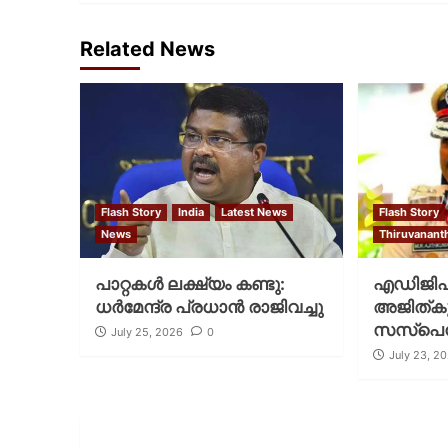
Related News
Flash Story
India
Latest News
Flash Story
News
Thiruvanan
പാറ്റകള്‍ ലക്ഷ്യം കണ്ടു:
എഡിജിപ
ധര്‍മേന്ദ്ര പ്രധാന്‍ രാജിവച്ചു
അജിത്കു
സസ്പ
July 25, 2026
0
July 23, 2