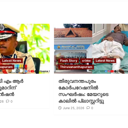
Latest News
Flash Story
crime
Latest News
thapuram
Thiruvananthapuram
ി എം ആർ
തിരുവനന്തപുരം
മാറിന്
കോര്‍പറേഷനില്‍
െൻഷൻ
സംഘര്‍ഷം: മേയറുടെ
കാലില്‍ പ്ലാസ്റ്ററിട്ടു
026
0
June 25, 2026
0