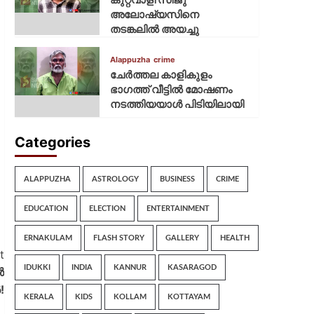
അലോഷ്യസിനെ
തടങ്കലിൽ അയച്ചു
Alappuzha
crime
ചേർത്തല കാളികുളം
ഭാഗത്ത് വീട്ടിൽ മോഷണം
നടത്തിയയാൾ പിടിയിലായി
Categories
ALAPPUZHA
ASTROLOGY
BUSINESS
CRIME
EDUCATION
ELECTION
ENTERTAINMENT
ERNAKULAM
FLASH STORY
GALLERY
HEALTH
t
IDUKKI
INDIA
KANNUR
KASARAGOD
ൻ
!
KERALA
KIDS
KOLLAM
KOTTAYAM