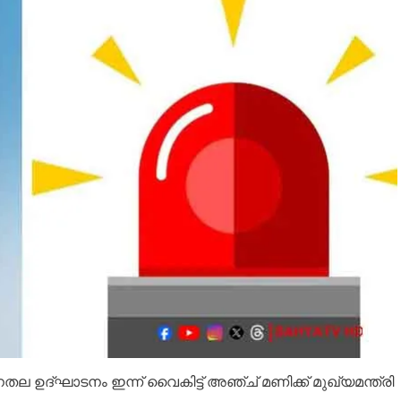
ല ഉദ്ഘാടനം ഇന്ന് വൈകിട്ട് അഞ്ച് മണിക്ക് മുഖ്യമന്ത്രി