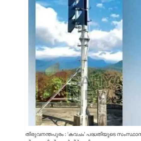
തിരുവനന്തപുരം : ‘കവചം’ പദ്ധതിയുടെ സംസ്ഥാനത