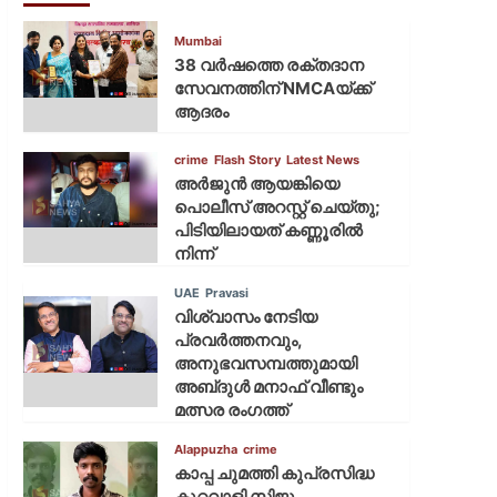
Mumbai
38 വർഷത്തെ രക്തദാന
സേവനത്തിന് NMCAയ്ക്ക്
ആദരം
crime
Flash Story
Latest News
അർജുൻ ആയങ്കിയെ
പൊലീസ് അറസ്റ്റ് ചെയ്‌തു;
പിടിയിലായത് കണ്ണൂരിൽ
നിന്ന്
UAE
Pravasi
വിശ്വാസം നേടിയ
പ്രവർത്തനവും,
അനുഭവസമ്പത്തുമായി
അബ്‌ദുൾ മനാഫ് വീണ്ടും
മത്സര രംഗത്ത്
Alappuzha
crime
കാപ്പ ചുമത്തി കുപ്രസിദ്ധ
കുറ്റവാളി സിജു