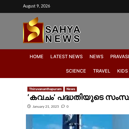
August 9, 2026
HOME
LATEST NEWS
NEWS
PRAVASI
SCIENCE
TRAVEL
KIDS
Thiruvananthapuram
News
‘കവചം’ പദ്ധതിയുടെ സംസ്
January 21, 2025
0