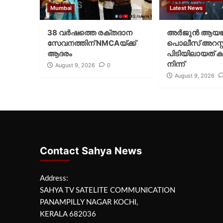
Mumbai
Latest News
38 വർഷത്തെ രക്തദാന
അർജുൻ ആയങ്
സേവനത്തിന് NMCAയ്ക്ക്
പൊലീസ് അറസ്റ്റ
ആദരം
പിടിയിലായത് ക
നിന്ന്
August 9, 2026
0
August 9, 2026
Contact Sahya News
Address:
SAHYA TV SATELITE COMMUNICATION
PANAMPILLY NAGAR KOCHI,
KERALA 682036