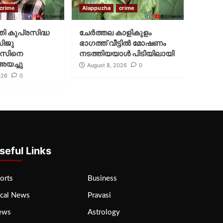
crime
Alappuzha
crime
്തി കുപ്രസിദ്ധ
ചേർത്തല കാളികുളം
സിജു
ഭാഗത്ത് വീട്ടിൽ മോഷണം
സിനെ
നടത്തിയയാൾ പിടിയിലായി
അയച്ചു
August 8, 2026
0
026
0
seful Links
orts
Business
cal News
Pravasi
ews
Astrology