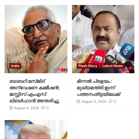
India
Flash Story
Latest News
ബാബറി മസ്ജിദ്
മിന്നല്‍ പ്രളയം :
അന്വേഷണ കമ്മീഷന്‍;
മുഖ്യമന്ത്രി ഇന്ന്
ജസ്റ്റിസ് എംഎസ്
പത്തനംതിട്ടയിലേക്ക്
ലിബര്‍ഹാന്‍ അന്തരിച്ചു
August 4, 2026
0
August 4, 2026
0