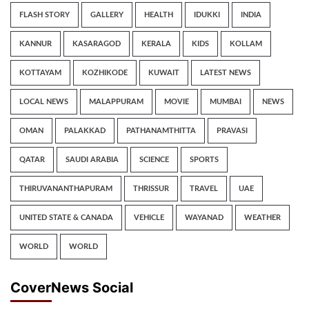
FLASH STORY
GALLERY
HEALTH
IDUKKI
INDIA
KANNUR
KASARAGOD
KERALA
KIDS
KOLLAM
KOTTAYAM
KOZHIKODE
KUWAIT
LATEST NEWS
LOCAL NEWS
MALAPPURAM
MOVIE
MUMBAI
NEWS
OMAN
PALAKKAD
PATHANAMTHITTA
PRAVASI
QATAR
SAUDI ARABIA
SCIENCE
SPORTS
THIRUVANANTHAPURAM
THRISSUR
TRAVEL
UAE
UNITED STATE & CANADA
VEHICLE
WAYANAD
WEATHER
WORLD
WORLD
CoverNews Social