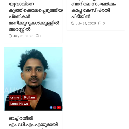
യുവാവിനെ
ബാറിലെ സംഘർഷം
കുത്തിക്കൊലപ്പെടുത്തിയ
കാപ്പ കേസ് പ്രതി
പ്രതികൾ
പിടിയിൽ
മണിക്കൂറുകൾക്കുള്ളിൽ
July 31, 2026
0
അറസ്റ്റിൽ
July 31, 2026
0
crime
Kollam
Local News
ഓച്ചിറയിൽ
എം.ഡി.എം.എയുമായി