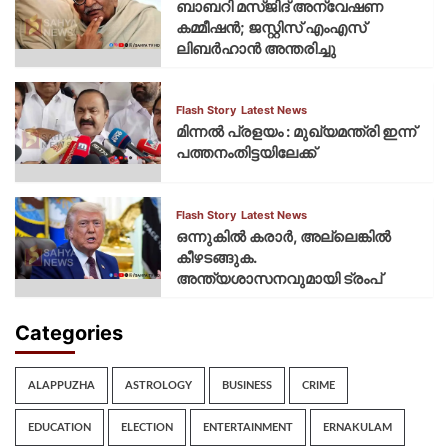
ബാബറി മസ്ജിദ് അന്വേഷണ
കമ്മീഷന്‍; ജസ്റ്റിസ് എംഎസ്
ലിബര്‍ഹാന്‍ അന്തരിച്ചു
Flash Story
Latest News
മിന്നല്‍ പ്രളയം : മുഖ്യമന്ത്രി ഇന്ന്
പത്തനംതിട്ടയിലേക്ക്
Flash Story
Latest News
ഒന്നുകില്‍ കരാര്‍, അല്ലെങ്കില്‍
കീഴടങ്ങുക.
അന്ത്യശാസനവുമായി ട്രംപ്
Categories
ALAPPUZHA
ASTROLOGY
BUSINESS
CRIME
EDUCATION
ELECTION
ENTERTAINMENT
ERNAKULAM