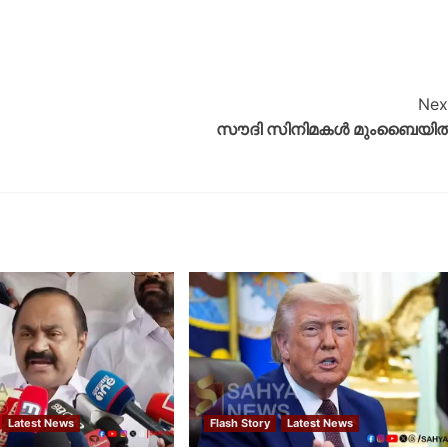
Nex
സൗദി സിനിമകൾ മുംബൈയി
Latest News
Flash Story
Latest News