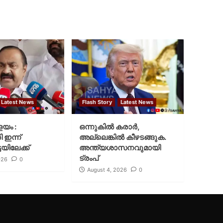
Latest News
Flash Story
Latest News
ളയം :
ഒന്നുകില്‍ കരാര്‍,
ി ഇന്ന്
അല്ലെങ്കില്‍ കീഴടങ്ങുക.
യിലേക്ക്
അന്ത്യശാസനവുമായി
ട്രംപ്
026
0
August 4, 2026
0