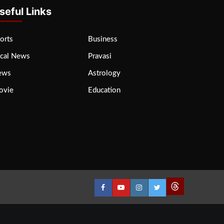
seful Links
orts
Business
cal News
Pravasi
ews
Astrology
ovie
Education