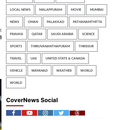
LOCAL NEWS
MALAPPURAM
MOVIE
MUMBAI
NEWS
OMAN
PALAKKAD
PATHANAMTHITTA
t
PRAVASI
QATAR
SAUDI ARABIA
SCIENCE
ൽ
SPORTS
THIRUVANANTHAPURAM
THRISSUR
TRAVEL
UAE
UNITED STATE & CANADA
VEHICLE
WAYANAD
WEATHER
WORLD
WORLD
CoverNews Social