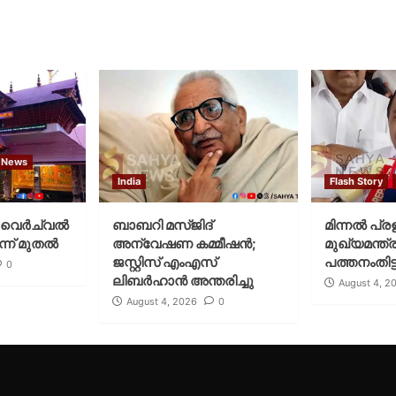
 News
India
Flash Story
വെര്‍ച്വല്‍
ബാബറി മസ്ജിദ്
മിന്നല്‍ പ്ര
്ന് മുതല്‍
അന്വേഷണ കമ്മീഷന്‍;
മുഖ്യമന്ത്ര
ജസ്റ്റിസ് എംഎസ്
പത്തനംതിട്ട
0
ലിബര്‍ഹാന്‍ അന്തരിച്ചു
August 4, 2
August 4, 2026
0