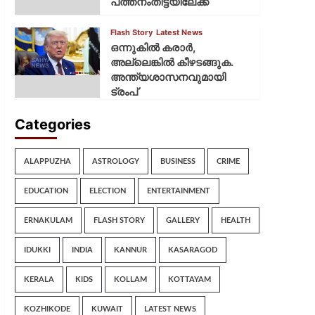
പത്തനംതിട്ടയിലേക്ക്
Flash Story
Latest News
ഒന്നുകില്‍ കരാര്‍,
അല്ലെങ്കില്‍ കീഴടങ്ങുക.
അന്ത്യശാസനവുമായി
ട്രംപ്
Categories
ALAPPUZHA
ASTROLOGY
BUSINESS
CRIME
EDUCATION
ELECTION
ENTERTAINMENT
ERNAKULAM
FLASH STORY
GALLERY
HEALTH
IDUKKI
INDIA
KANNUR
KASARAGOD
KERALA
KIDS
KOLLAM
KOTTAYAM
KOZHIKODE
KUWAIT
LATEST NEWS