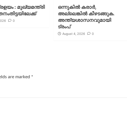
പ്രളയം : മുഖ്യമന്ത്രി
ഒന്നുകില്‍ കരാര്‍,
തനംതിട്ടയിലേക്ക്
അല്ലെങ്കില്‍ കീഴടങ്ങുക.
അന്ത്യശാസനവുമായി
2026
0
ട്രംപ്
August 4, 2026
0
ields are marked
*