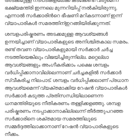
അടക്കമുള്ള നടപടികളിലേക്ക് കടക്കേണ്ടി വരുമെന്ന്
ഭക്ഷ്യമന്ത്രി ഇന്നലെ മുന്നറിയിപ്പ് നൽകിയിരുന്നു.
എന്നാൽ സർക്കാരിന്‍റെ ഭീഷണി മറികടന്നാണ് ഇന്ന്
വ്യാപാരികൾ സമരത്തിന്ഇറങ്ങിയിരിക്കുന്നത്.
ശമ്പളപരിഷ്കരണം അടക്കമുള്ള ആവശ്യങ്ങൾ
ഉന്നയിച്ചാണ് വ്യാപാരികളുടെ അനിശ്ചിതകാല സമരം.
രണ്ട് തവണ വ്യാപാരികളുമായി സർക്കാർ ചർച്ച
നടത്തിയെങ്കിലും വിജയിച്ചിരുന്നില്ല. മറ്റെല്ലാ
ആവശ്യങ്ങളും അംഗീകരിക്കാം പക്ഷെ ശമ്പളം
വർധിപ്പിക്കാനാവില്ലെന്നാണ് ചർച്ചകളിൽ സർക്കാർ
സ്വീകരിച്ച നിലപാട്. ശമ്പളം വർധിപ്പിക്കലാണ് പ്രധാന
ആവശ്യമെന്ന് വ്യക്തമാക്കിയ റേഷൻ വ്യാപാരികൾ
സർക്കാർ കടുത്ത പ്രതിസന്ധിയിലാണെന്ന
ധനമന്ത്രിയുടെ നീതികരണം തള്ളിക്കളഞ്ഞു. ശമ്പള
പരിഷ്കരണം നടപ്പാക്കാനാകില്ലെന്ന് തീർത്തുപറഞ്ഞ
സർക്കാരിനെ ശക്തമായ സമരത്തിലൂടെ
സമ്മർദ്ദത്തിലാക്കാനാണ് റേഷൻ വ്യാപാരികളുടെ
നീക്കം.