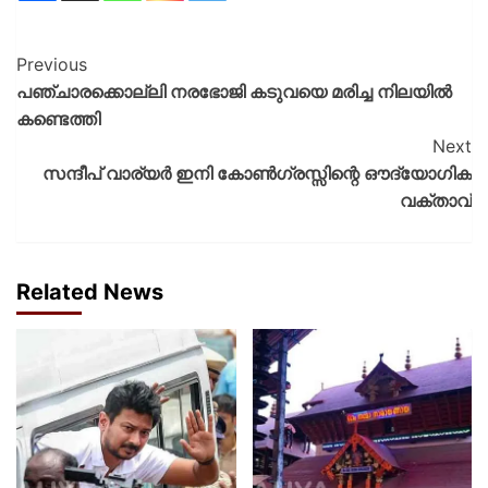
Previous
പഞ്ചാരക്കൊല്ലി നരഭോജി കടുവയെ മരിച്ച നിലയിൽ
കണ്ടെത്തി
Next
സന്ദീപ് വാര്യർ ഇനി കോൺഗ്രസ്സിന്റെ ഔദ്യോഗിക
വക്താവ്
Related News