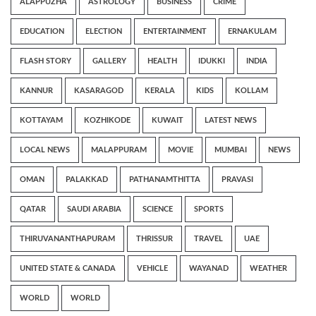
ALAPPUZHA
ASTROLOGY
BUSINESS
CRIME
EDUCATION
ELECTION
ENTERTAINMENT
ERNAKULAM
FLASH STORY
GALLERY
HEALTH
IDUKKI
INDIA
KANNUR
KASARAGOD
KERALA
KIDS
KOLLAM
KOTTAYAM
KOZHIKODE
KUWAIT
LATEST NEWS
LOCAL NEWS
MALAPPURAM
MOVIE
MUMBAI
NEWS
OMAN
PALAKKAD
PATHANAMTHITTA
PRAVASI
QATAR
SAUDI ARABIA
SCIENCE
SPORTS
THIRUVANANTHAPURAM
THRISSUR
TRAVEL
UAE
UNITED STATE & CANADA
VEHICLE
WAYANAD
WEATHER
WORLD
WORLD