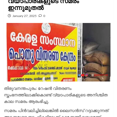
വ്യാപാരികളുടെ സമരം
ഇന്നുമുതൽ
January 27, 2025
0
തിരുവനന്തപുരം: റേഷൻ വിതരണം
സ്തംഭനത്തിലാക്കികൊണ്ട് വ്യാപാരികളുടെ അനിശ്ചിത
കാല സമരം ആരംഭിച്ചു.
സമരം പിൻവലിച്ചില്ലെങ്കിൽ ലൈസൻസ് റദ്ദാക്കുന്നത്