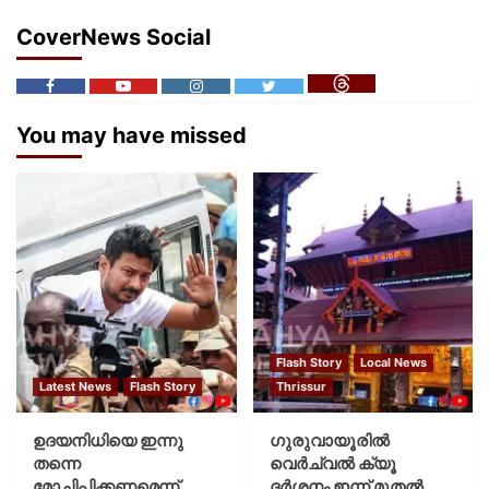
CoverNews Social
You may have missed
Flash Story
Local News
Latest News
Flash Story
Thrissur
ഉദയനിധിയെ ഇന്നു
ഗുരുവായൂരില്‍
തന്നെ
വെര്‍ച്വല്‍ ക്യൂ
മോചിപ്പിക്കണമെന്ന്
ദര്‍ശനം ഇന്ന് മുതല്‍