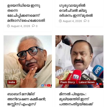
ഉദയനിധിയെ ഇന്നു
ഗുരുവായൂരില്‍
തന്നെ
വെര്‍ച്വല്‍ ക്യൂ
മോചിപ്പിക്കണമെന്ന്
ദര്‍ശനം ഇന്ന് മുതല്‍
മദ്രാസ് ഹൈക്കോടതി
August 4, 2026
0
August 4, 2026
0
India
Flash Story
Latest News
ബാബറി മസ്ജിദ്
മിന്നല്‍ പ്രളയം :
അന്വേഷണ കമ്മീഷന്‍;
മുഖ്യമന്ത്രി ഇന്ന്
ജസ്റ്റിസ് എംഎസ്
പത്തനംതിട്ടയിലേക്ക്