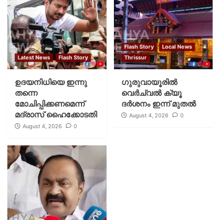
Flash Story
Local News
Latest News
Flash Story
Thrissur
ഉദയനിധിയെ ഇന്നു
ഗുരുവായൂരില്‍
തന്നെ
വെര്‍ച്വല്‍ ക്യൂ
മോചിപ്പിക്കണമെന്ന്
ദര്‍ശനം ഇന്ന് മുതല്‍
മദ്രാസ് ഹൈക്കോടതി
August 4, 2026
0
August 4, 2026
0