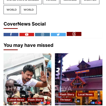
WORLD
WORLD
CoverNews Social
You may have missed
Flash Story
Local News
Latest News
Flash Story
Thrissur