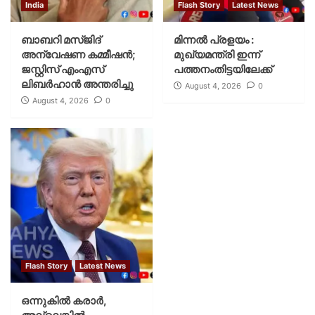
India
Flash Story
Latest News
ബാബറി മസ്ജിദ്
മിന്നല്‍ പ്രളയം :
അന്വേഷണ കമ്മീഷന്‍;
മുഖ്യമന്ത്രി ഇന്ന്
ജസ്റ്റിസ് എംഎസ്
പത്തനംതിട്ടയിലേക്ക്
ലിബര്‍ഹാന്‍ അന്തരിച്ചു
August 4, 2026
0
August 4, 2026
0
Flash Story
Latest News
ഒന്നുകില്‍ കരാര്‍,