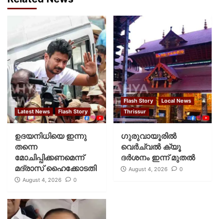
Flash Story
Local News
Latest News
Flash Story
Thrissur
ഉദയനിധിയെ ഇന്നു
ഗുരുവായൂരില്‍
തന്നെ
വെര്‍ച്വല്‍ ക്യൂ
മോചിപ്പിക്കണമെന്ന്
ദര്‍ശനം ഇന്ന് മുതല്‍
മദ്രാസ് ഹൈക്കോടതി
August 4, 2026
0
August 4, 2026
0