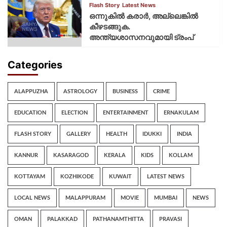
Flash Story
Latest News
ഒന്നുകില്‍ കരാര്‍, അല്ലെങ്കില്‍
കീഴടങ്ങുക.
അന്ത്യശാസനവുമായി ട്രംപ്
Categories
ALAPPUZHA
ASTROLOGY
BUSINESS
CRIME
EDUCATION
ELECTION
ENTERTAINMENT
ERNAKULAM
FLASH STORY
GALLERY
HEALTH
IDUKKI
INDIA
KANNUR
KASARAGOD
KERALA
KIDS
KOLLAM
KOTTAYAM
KOZHIKODE
KUWAIT
LATEST NEWS
LOCAL NEWS
MALAPPURAM
MOVIE
MUMBAI
NEWS
OMAN
PALAKKAD
PATHANAMTHITTA
PRAVASI