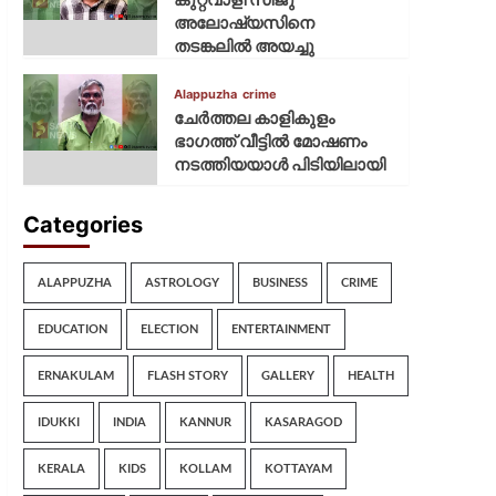
അലോഷ്യസിനെ
തടങ്കലിൽ അയച്ചു
Alappuzha
crime
ചേർത്തല കാളികുളം
ഭാഗത്ത് വീട്ടിൽ മോഷണം
നടത്തിയയാൾ പിടിയിലായി
Categories
ALAPPUZHA
ASTROLOGY
BUSINESS
CRIME
EDUCATION
ELECTION
ENTERTAINMENT
ERNAKULAM
FLASH STORY
GALLERY
HEALTH
IDUKKI
INDIA
KANNUR
KASARAGOD
KERALA
KIDS
KOLLAM
KOTTAYAM