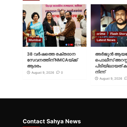
crime
Flash Stor
Mumbai
Latest News
38 വർഷത്തെ രക്തദാന
അർജുൻ ആയങ്
സേവനത്തിന് NMCAയ്ക്ക്
പൊലീസ് അറസ്റ്റ
ആദരം
പിടിയിലായത് ക
നിന്ന്
August 9, 2026
0
August 9, 2026
Contact Sahya News