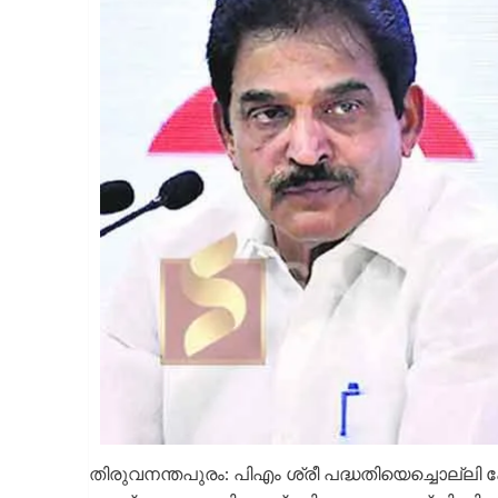
തിരുവനന്തപുരം: പിഎം ശ്രീ പദ്ധതിയെച്ചൊല്ലി 