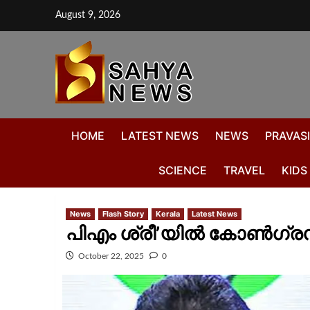
August 9, 2026
HOME
LATEST NEWS
NEWS
PRAVASI
SCIENCE
TRAVEL
KIDS
News
Flash Story
Kerala
Latest News
പിഎം ശ്രീ’യില്‍ കോണ്‍ഗ്ര
October 22, 2025
0