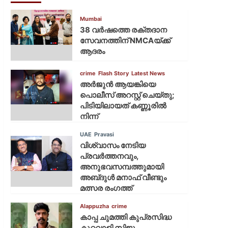
Mumbai
38 വർഷത്തെ രക്തദാന
സേവനത്തിന് NMCAയ്ക്ക്
ആദരം
crime
Flash Story
Latest News
അർജുൻ ആയങ്കിയെ
പൊലീസ് അറസ്റ്റ് ചെയ്‌തു;
പിടിയിലായത് കണ്ണൂരിൽ
നിന്ന്
UAE
Pravasi
വിശ്വാസം നേടിയ
പ്രവർത്തനവും,
അനുഭവസമ്പത്തുമായി
അബ്‌ദുൾ മനാഫ് വീണ്ടും
മത്സര രംഗത്ത്
Alappuzha
crime
കാപ്പ ചുമത്തി കുപ്രസിദ്ധ
കുറ്റവാളി സിജു