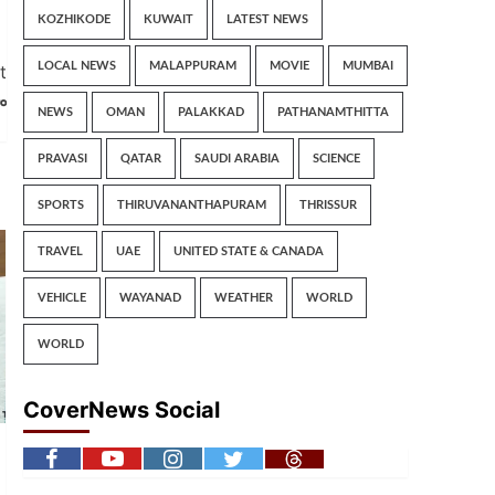
KOZHIKODE
KUWAIT
LATEST NEWS
LOCAL NEWS
MALAPPURAM
MOVIE
MUMBAI
t
ം
NEWS
OMAN
PALAKKAD
PATHANAMTHITTA
PRAVASI
QATAR
SAUDI ARABIA
SCIENCE
SPORTS
THIRUVANANTHAPURAM
THRISSUR
TRAVEL
UAE
UNITED STATE & CANADA
VEHICLE
WAYANAD
WEATHER
WORLD
WORLD
CoverNews Social