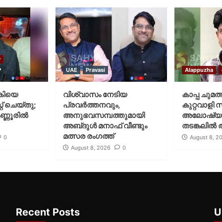
y
UAE
Pravasi
Alappuzha
കിയെ
വിശ്വാസം നേടിയ
കാപ്പ ചുമത
് ചെയ്‌തു;
പ്രവർത്തനവും,
കുറ്റവാളി 
ണ്ണൂരിൽ
അനുഭവസമ്പത്തുമായി
അലോഷ്യ
അബ്‌ദുൾ മനാഫ് വീണ്ടും
തടങ്കലിൽ 
മത്സര രംഗത്ത്
0
August 8, 2
August 8, 2026
0
Recent Posts
U