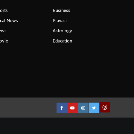
orts
Business
cal News
Pravasi
ews
Astrology
ovie
Education