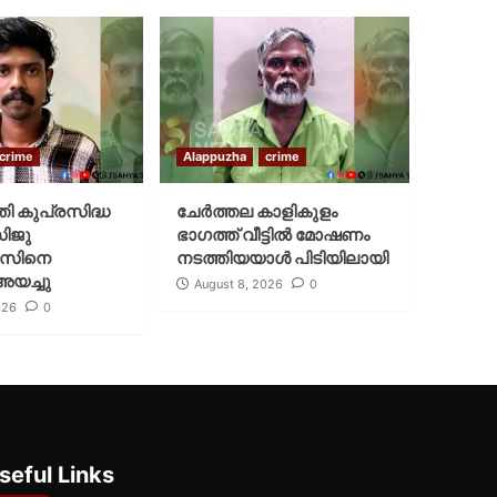
crime
Alappuzha
crime
്തി കുപ്രസിദ്ധ
ചേർത്തല കാളികുളം
സിജു
ഭാഗത്ത് വീട്ടിൽ മോഷണം
സിനെ
നടത്തിയയാൾ പിടിയിലായി
അയച്ചു
August 8, 2026
0
026
0
seful Links