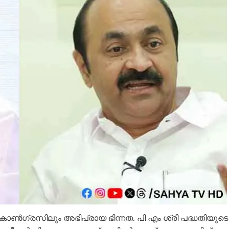
കോണ്‍ഗ്രസിലും അഭിപ്രായ ഭിന്നത. പി എം ശ്രീ പദ്ധതിയുടെ