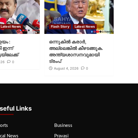
Latest News
Flash Story
Latest News
ളയം :
ഒന്നുകില്‍ കരാര്‍,
ി ഇന്ന്
അല്ലെങ്കില്‍ കീഴടങ്ങുക.
യിലേക്ക്
അന്ത്യശാസനവുമായി
ട്രംപ്
026
0
August 4, 2026
0
seful Links
orts
Business
cal News
Pravasi