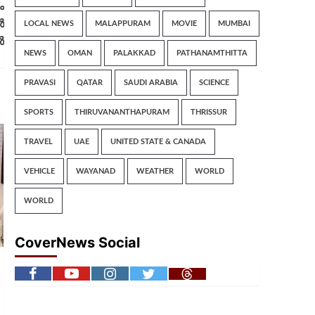
ം
ൾ
LOCAL NEWS
MALAPPURAM
MOVIE
MUMBAI
ൽ
NEWS
OMAN
PALAKKAD
PATHANAMTHITTA
PRAVASI
QATAR
SAUDI ARABIA
SCIENCE
SPORTS
THIRUVANANTHAPURAM
THRISSUR
TRAVEL
UAE
UNITED STATE & CANADA
VEHICLE
WAYANAD
WEATHER
WORLD
WORLD
CoverNews Social