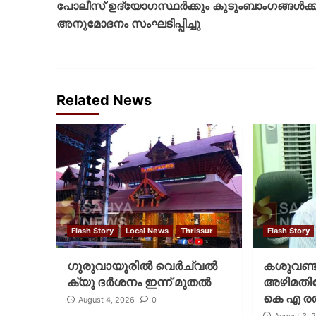
പോലീസ് ഉദ്യോഗസ്ഥർക്കും കുടുംബാംഗങ്ങൾക്ക
അനുമോദനം സംഘടിപ്പിച്ചു
Related News
Flash Story
Local News
Thrissur
Flash Story
ഗുരുവായൂരില്‍ വെര്‍ച്വല്‍
കശുവണ്ടി
ക്യൂ ദര്‍ശനം ഇന്ന് മുതല്‍
അഴിമതിക്
കെ എ രത
August 4, 2026
0