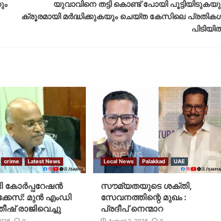
ും
യുവാവിനെ തട്ടി കൊണ്ട് പോയി പൂട്ടിയിടുകയു
ക്രൂരമായി മർദ്ധിക്കുകയും ചെയ്ത കേസിലെ പ്രതിക
പിടിയി
crime
Latest News
Local News
Palakkad
UAE
 കോര്‍പ്പറേഷന്‍
സൗമ്യതയുടെ ശക്തി,
കേസ്: മുന്‍ എംഡി
സേവനത്തിന്റെ മുഖം :
ീഷ് രാജിവെച്ചു
പ്രദീപ് നെന്മാറ