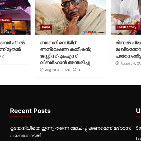
 News
India
Flash Story
വെര്‍ച്വല്‍
ബാബറി മസ്ജിദ്
മിന്നല്‍ പ്ര
്ന് മുതല്‍
അന്വേഷണ കമ്മീഷന്‍;
മുഖ്യമന്ത്ര
ജസ്റ്റിസ് എംഎസ്
പത്തനംതിട്ട
0
ലിബര്‍ഹാന്‍ അന്തരിച്ചു
August 4, 2
August 4, 2026
0
Recent Posts
U
ഉദയനിധിയെ ഇന്നു തന്നെ മോചിപ്പിക്കണമെന്ന് മദ്രാസ്
Sp
ഹൈക്കോടതി
Lo