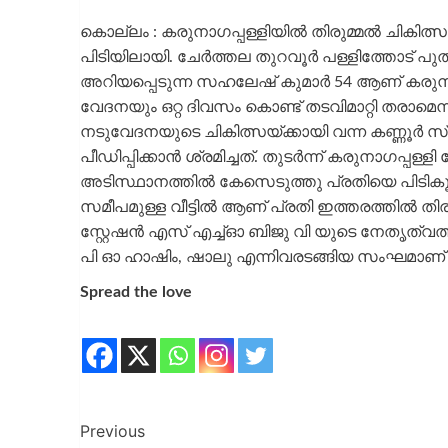
കൊല്ലം : കരുനാഗപ്പള്ളിയിൽ തിരുമ്മൽ ചികിത്സയു
പിടിയിലായി. ചേർത്തല തുറവൂർ പള്ളിത്തോട് പ
അറിയപ്പെടുന്ന സഹലേഷ് കുമാർ 54 ആണ് കരുനാഗപ
വേദനയും ഒറ്റ ദിവസം കൊണ്ട് തടവിമാറ്റി തരാമെ
നടുവേദനയുടെ ചികിത്സയ്ക്കായി വന്ന കണ്ണൂ
പീഡിപ്പിക്കാൻ ശ്രമിച്ചത്. തുടർന്ന് കരുനാഗപ്പ
അടിസ്ഥാനത്തിൽ കേസെടുത്തു പ്രതിയെ പിടികൂടു
സമീപമുള്ള വീട്ടിൽ ആണ് പ്രതി ഇത്തരത്തിൽ തിരു
സ്റ്റേഷൻ എസ് എച്ച്ഓ ബിജു വി യുടെ നേതൃത
പി ഓ ഹാഷിം, ഷാലു എന്നിവരടങ്ങിയ സംഘമാണ് പ
Spread the love
Previous