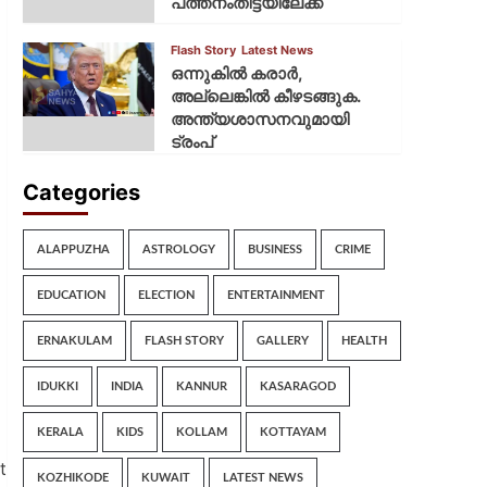
പത്തനംതിട്ടയിലേക്ക്
Flash Story
Latest News
ഒന്നുകില്‍ കരാര്‍,
അല്ലെങ്കില്‍ കീഴടങ്ങുക.
അന്ത്യശാസനവുമായി
ട്രംപ്
Categories
ALAPPUZHA
ASTROLOGY
BUSINESS
CRIME
EDUCATION
ELECTION
ENTERTAINMENT
ERNAKULAM
FLASH STORY
GALLERY
HEALTH
IDUKKI
INDIA
KANNUR
KASARAGOD
KERALA
KIDS
KOLLAM
KOTTAYAM
t
KOZHIKODE
KUWAIT
LATEST NEWS