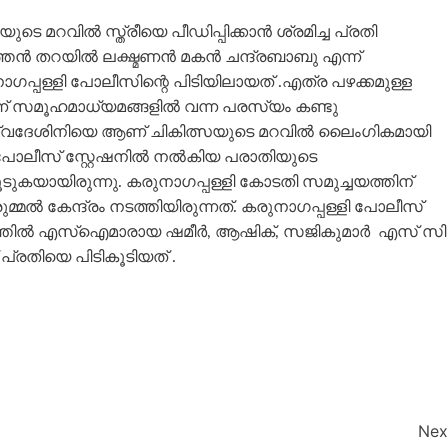
ടെ മറവിൽ സ്ത്രീയെ പീഡിപ്പിക്കാൻ ശ്രമിച്ച പ്രതി
ുത്തൻ തറയിൽ ലക്ഷ്മണൻ മകൻ ചന്ദ്രബാബു എന്ന്
്പള്ളി പോലീസിന്റെ പിടിയിലായത് .എത്ര പഴക്കമുള്ള
ന്ന് സമൂഹമാധ്യമങ്ങളിൽ വന്ന പരസ്യം കണ്ടു
ർ സ്വദേശിനിയെ ആണ് ചികിത്സയുടെ മറവിൽ ലൈംഗികമായി
ള്ളി പോലീസ് സ്റ്റേഷനിൽ നൽകിയ പരാതിയുടെ
കയായിരുന്നു. കരുനാഗപ്പള്ളി കോടതി സമുച്ചയത്തിന്
മ്മൽ കേന്ദ്രം നടത്തിയിരുന്നത്. കരുനാഗപ്പള്ളി പോലീസ്
്വത്തിൽ എസ്ഐമാരായ ഷമീർ, ആഷിക്, സജികുമാർ എസ് സി
്രതിയെ പിടികൂടിയത് .
Nex