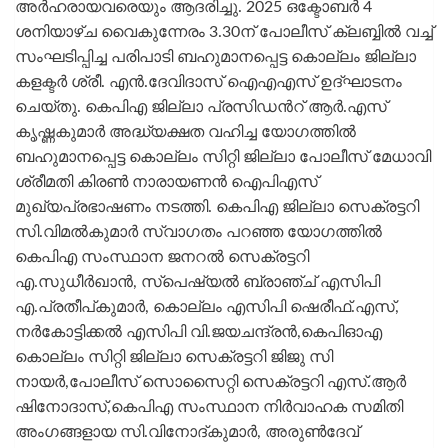
അർഹരായവരെയും ആദരിച്ചു. 2025 ഒക്ടോബർ 4
ശനിയാഴ്ച വൈകുന്നേരം 3.30ന് പോലീസ് ക്ലബ്ബിൽ വച്ച്
സംഘടിപ്പിച്ച പരിപാടി ബഹുമാനപ്പെട്ട കൊല്ലം ജില്ലാ
കളക്ടർ ശ്രീ. എൻ.ദേവിദാസ് ഐഎഎസ് ഉദ്ഘാടനം
ചെയ്തു. കെപിഎ ജില്ലാ പ്രസിഡൻറ് ആർ.എസ്
കൃഷ്ണകുമാർ അദ്ധ്യക്ഷത വഹിച്ച യോഗത്തിൽ
ബഹുമാനപ്പെട്ട കൊല്ലം സിറ്റി ജില്ലാ പോലീസ് മേധാവി
ശ്രീമതി കിരൺ നാരായണൻ ഐപിഎസ്
മുഖ്യപ്രഭാഷണം നടത്തി. കെപിഎ ജില്ലാ സെക്രട്ടറി
സി.വിമൽകുമാർ സ്വാഗതം പറഞ്ഞ യോഗത്തിൽ
കെപിഎ സംസ്ഥാന ജനറൽ സെക്രട്ടറി
എ.സുധീർഖാൻ, സ്പെഷ്യൽ ബ്രാഞ്ച് എസിപി
എ.പ്രതീപ്കുമാർ, കൊല്ലം എസിപി ഷെരീഫ്.എസ്,
നർകോട്ടിക്കൽ എസിപി വി.ജയചന്ദ്രൻ,കെപിഓഎ
കൊല്ലം സിറ്റി ജില്ലാ സെക്രട്ടറി ജിജു സി
നായർ,പോലീസ് സൊസൈറ്റി സെക്രട്ടറി എസ്.ആർ
ഷിനോദാസ്,കെപിഎ സംസ്ഥാന നിർവാഹക സമിതി
അംഗങ്ങളായ സി.വിനോദ്കുമാർ, അരുൺദേവ്