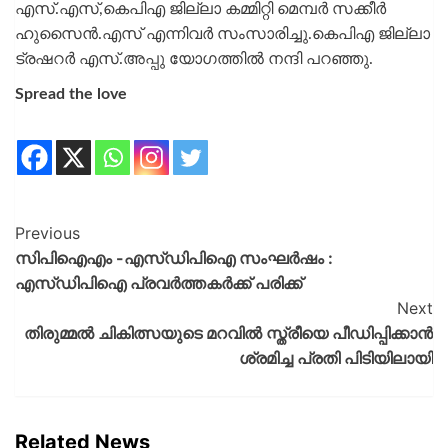
എസ്.എസ്,കെപിഎ ജില്ലാ കമ്മിറ്റി മെമ്പർ സക്കീർ
ഹുസൈൻ.എസ് എന്നിവർ സംസാരിച്ചു.കെപിഎ ജില്ലാ
ട്രഷറർ എസ്.അപ്പു യോഗത്തിൽ നന്ദി പറഞ്ഞു.
Spread the love
Previous
സിപിഐഎം -എസ്ഡിപിഐ സംഘര്‍ഷം :
എസ്ഡിപിഐ പ്രവര്‍ത്തകര്‍ക്ക് പരിക്ക്
Next
തിരുമ്മൽ ചികിത്സയുടെ മറവിൽ സ്ത്രീയെ പീഡിപ്പിക്കാൻ
ശ്രമിച്ച പ്രതി പിടിയിലായി
Related News