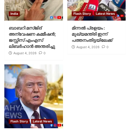
India
Flash Story
Latest News
ബാബറി മസ്ജിദ്
മിന്നല്‍ പ്രളയം :
അന്വേഷണ കമ്മീഷന്‍;
മുഖ്യമന്ത്രി ഇന്ന്
ജസ്റ്റിസ് എംഎസ്
പത്തനംതിട്ടയിലേക്ക്
ലിബര്‍ഹാന്‍ അന്തരിച്ചു
August 4, 2026
0
August 4, 2026
0
Flash Story
Latest News