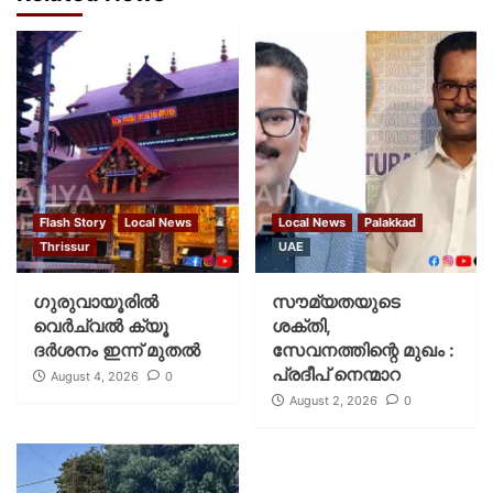
Flash Story
Local News
Local News
Palakkad
Thrissur
UAE
ഗുരുവായൂരില്‍
സൗമ്യതയുടെ
വെര്‍ച്വല്‍ ക്യൂ
ശക്തി,
ദര്‍ശനം ഇന്ന് മുതല്‍
സേവനത്തിന്റെ മുഖം :
പ്രദീപ് നെന്മാറ
August 4, 2026
0
August 2, 2026
0