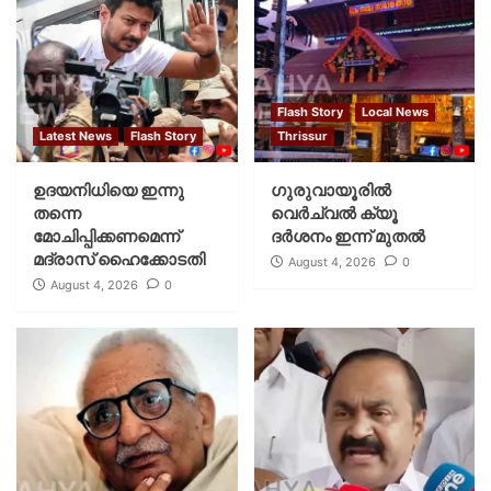
Flash Story
Local News
Latest News
Flash Story
Thrissur
ഉദയനിധിയെ ഇന്നു
ഗുരുവായൂരില്‍
തന്നെ
വെര്‍ച്വല്‍ ക്യൂ
മോചിപ്പിക്കണമെന്ന്
ദര്‍ശനം ഇന്ന് മുതല്‍
മദ്രാസ് ഹൈക്കോടതി
August 4, 2026
0
August 4, 2026
0