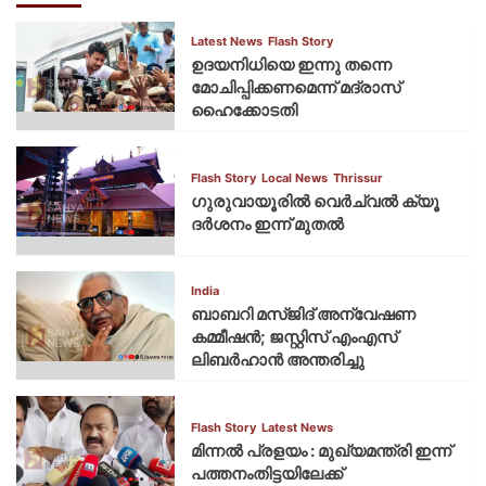
Latest News
Flash Story
ഉദയനിധിയെ ഇന്നു തന്നെ
മോചിപ്പിക്കണമെന്ന് മദ്രാസ്
ഹൈക്കോടതി
Flash Story
Local News
Thrissur
ഗുരുവായൂരില്‍ വെര്‍ച്വല്‍ ക്യൂ
ദര്‍ശനം ഇന്ന് മുതല്‍
India
ബാബറി മസ്ജിദ് അന്വേഷണ
കമ്മീഷന്‍; ജസ്റ്റിസ് എംഎസ്
ലിബര്‍ഹാന്‍ അന്തരിച്ചു
Flash Story
Latest News
മിന്നല്‍ പ്രളയം : മുഖ്യമന്ത്രി ഇന്ന്
പത്തനംതിട്ടയിലേക്ക്