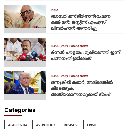
India
ബാബറി മസ്ജിദ് അന്വേഷണ
കമ്മീഷന്‍; ജസ്റ്റിസ് എംഎസ്
ലിബര്‍ഹാന്‍ അന്തരിച്ചു
Flash Story
Latest News
മിന്നല്‍ പ്രളയം : മുഖ്യമന്ത്രി ഇന്ന്
പത്തനംതിട്ടയിലേക്ക്
Flash Story
Latest News
ഒന്നുകില്‍ കരാര്‍, അല്ലെങ്കില്‍
കീഴടങ്ങുക.
അന്ത്യശാസനവുമായി ട്രംപ്
Categories
ALAPPUZHA
ASTROLOGY
BUSINESS
CRIME