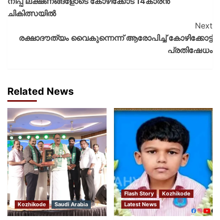
നിപ്പ ലക്ഷണങ്ങളോടെ കോഴിക്കോട് 14കാരൻ
ചികിത്സയിൽ
Next
രക്ഷാദൗത്യം വൈകുന്നെന്ന് ആരോപിച്ച്‌ കോഴിക്കോട്ട്
പ്രതിഷേധം
Related News
Flash Story
Kozhikode
Kozhikode
Saudi Arabia
Latest News