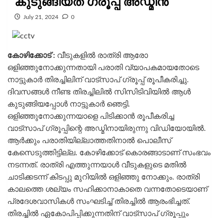
കുടുങ്ങിയത് ഗ്രൂപ്പ് അഡ്മിൻ
July 21, 2024
0
കോഴിക്കോട് :
വീടുകളിൽ രാത്രി ആരോ
ഒളിഞ്ഞുനോക്കുന്നതായി പരാതി വ്യാപകമായതോടെ
നാട്ടുകാർ തിരച്ചിലിന് വാട്‌സാപ് ഗ്രൂപ്പ് രൂപീകരിച്ചു.
ദിവസങ്ങൾ നീണ്ട തിരച്ചിലിൽ സിസിടിവിയിൽ ആൾ
കുടുങ്ങിയപ്പോൾ നാട്ടുകാർ ഞെട്ടി.
ഒളിഞ്ഞുനോക്കുന്നയാളെ പിടിക്കാൻ രൂപീകരിച്ച
വാട്‌സാപ് ഗ്രൂപ്പിന്റെ അഡ്മിനായിരുന്നു വിഡിയോയിൽ.
ആർക്കും പരാതിയില്ലാത്തതിനാൽ പൊലീസ്
കേസെടുത്തിട്ടില്ല. കോഴിക്കോട് കൊരങ്ങാടാണ് സംഭവം
നടന്നത്. രാത്രി എത്തുന്നയാൾ വീടുകളുടെ മതിൽ
ചാടിക്കടന്ന് കിടപ്പു മുറിയിൽ ഒളിഞ്ഞു നോക്കും. രാത്രി
കാലത്തെ ശല്യം സഹിക്കാനാകാതെ വന്നതോടെയാണ്
പ്രദേശവാസികൾ സംഘടിച്ച് തിരച്ചിൽ ആരംഭിച്ചത്.
തിരച്ചിൽ ഏകോപിപ്പിക്കുന്നതിന് വാട്‌സാപ് ഗ്രൂപ്പും