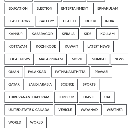
EDUCATION
ELECTION
ENTERTAINMENT
ERNAKULAM
FLASH STORY
GALLERY
HEALTH
IDUKKI
INDIA
KANNUR
KASARAGOD
KERALA
KIDS
KOLLAM
KOTTAYAM
KOZHIKODE
KUWAIT
LATEST NEWS
LOCAL NEWS
MALAPPURAM
MOVIE
MUMBAI
NEWS
OMAN
PALAKKAD
PATHANAMTHITTA
PRAVASI
QATAR
SAUDI ARABIA
SCIENCE
SPORTS
THIRUVANANTHAPURAM
THRISSUR
TRAVEL
UAE
UNITED STATE & CANADA
VEHICLE
WAYANAD
WEATHER
WORLD
WORLD