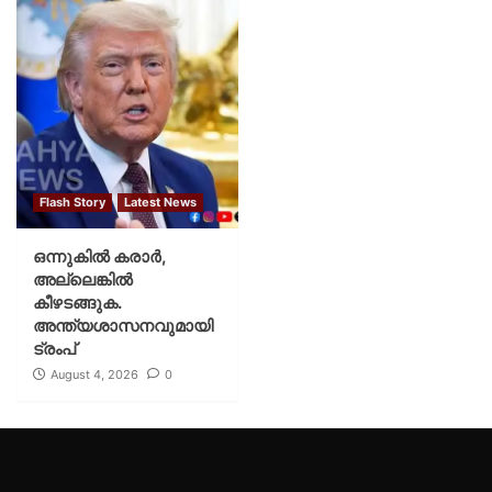
Flash Story
Latest News
ഒന്നുകില്‍ കരാര്‍,
അല്ലെങ്കില്‍
കീഴടങ്ങുക.
അന്ത്യശാസനവുമായി
ട്രംപ്
August 4, 2026
0