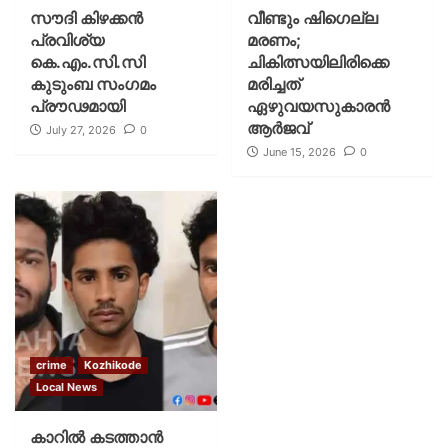
സൗദി കിഴക്കന്‍
വീണ്ടും ഷി​ഗെല്ല
പ്രവിശ്യ
മരണം;
കെ.എം.സി.സി
ചികിത്സയിലിരിക്കെ
കുടുംബ സംഗമം
മരിച്ചത്
പ്രൗഢമായി
ഏഴുവയസുകാരൻ
ആർജവ്
July 27, 2026
0
June 15, 2026
0
crime
Kozhikode
Local News
കാറിൽ കടത്താൻ